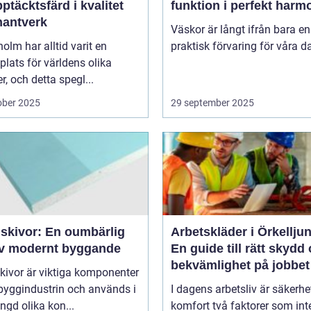
ptäcktsfärd i kvalitet
funktion i perfekt harm
hantverk
Väskor är långt ifrån bara en
olm har alltid varit en
praktisk förvaring för våra da
lats för världens olika
er, och detta spegl...
ober 2025
29 september 2025
skivor: En oumbärlig
Arbetskläder i Örkellju
av modernt byggande
En guide till rätt skydd
bekvämlighet på jobbet
kivor är viktiga komponenter
byggindustrin och används i
I dagens arbetsliv är säkerhe
gd olika kon...
komfort två faktorer som int