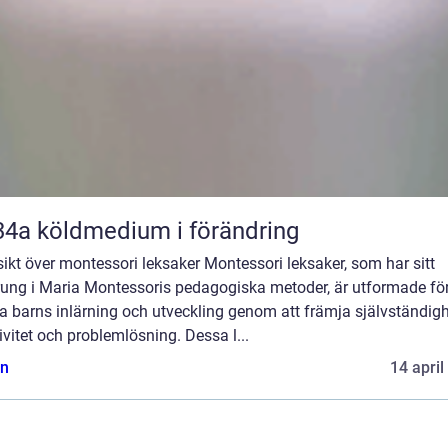
R134a köldmedium i förändring
ikt över montessori leksaker Montessori leksaker, som har sitt
rung i Maria Montessoris pedagogiska metoder, är utformade för
a barns inlärning och utveckling genom att främja självständigh
ivitet och problemlösning. Dessa l...
n
14 april