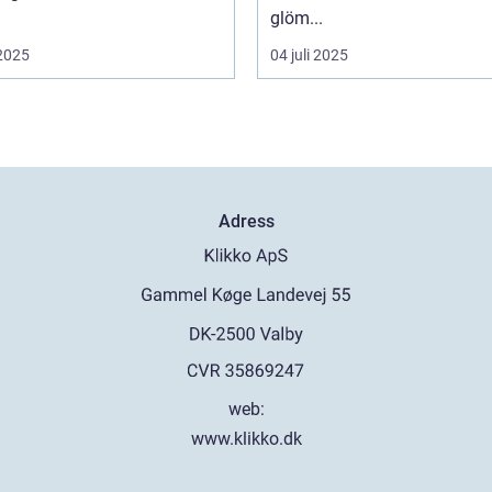
glöm...
 2025
04 juli 2025
Adress
web:
www.klikko.dk