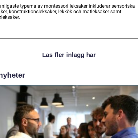
anligaste typerna av montessori leksaker inkluderar sensoriska
aker, konstruktionsleksaker, lekkök och matleksaker samt
kleksaker.
Läs fler inlägg här
 nyheter