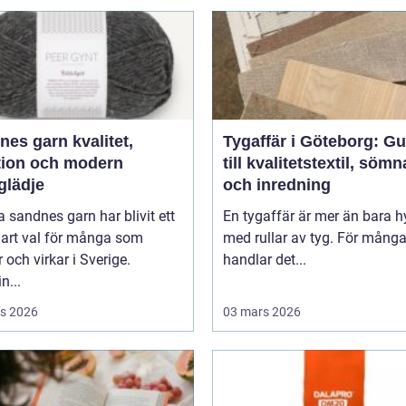
 garn kvalitet,
Tygaffär i Göteborg: Gu
ition och modern
till kvalitetstextil, söm
glädje
och inredning
 sandnes garn har blivit ett
En tygaffär är mer än bara hy
lart val för många som
med rullar av tyg. För mång
r och virkar i Sverige.
handlar det...
n...
s 2026
03 mars 2026