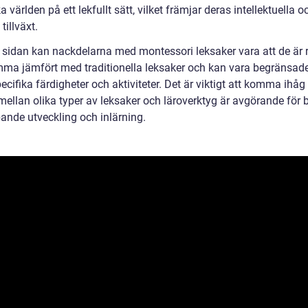
 världen på ett lekfullt sätt, vilket främjar deras intellektuella o
tillväxt.
 sidan kan nackdelarna med montessori leksaker vara att de är r
ma jämfört med traditionella leksaker och kan vara begränsade 
ecifika färdigheter och aktiviteter. Det är viktigt att komma ihåg 
mellan olika typer av leksaker och läroverktyg är avgörande för 
pande utveckling och inlärning.