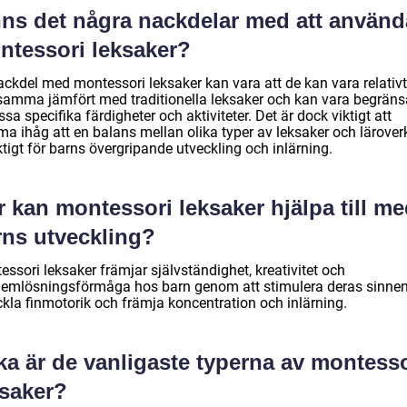
nns det några nackdelar med att använd
ntessori leksaker?
ackdel med montessori leksaker kan vara att de kan vara relativt
samma jämfört med traditionella leksaker och kan vara begrän
vissa specifika färdigheter och aktiviteter. Det är dock viktigt att
a ihåg att en balans mellan olika typer av leksaker och lärover
ktigt för barns övergripande utveckling och inlärning.
 kan montessori leksaker hjälpa till m
rns utveckling?
ssori leksaker främjar självständighet, kreativitet och
lemlösningsförmåga hos barn genom att stimulera deras sinnen
ckla finmotorik och främja koncentration och inlärning.
ka är de vanligaste typerna av montesso
ksaker?