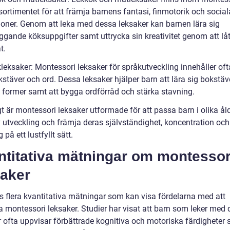
ortimentet för att främja barnens fantasi, finmotorik och social
tioner. Genom att leka med dessa leksaker kan barnen lära sig
ggande köksuppgifter samt uttrycka sin kreativitet genom att lå
t.
leksaker: Montessori leksaker för språkutveckling innehåller oft
stäver och ord. Dessa leksaker hjälper barn att lära sig bokstä
h former samt att bygga ordförråd och stärka stavning.
t är montessori leksaker utformade för att passa barn i olika ål
v utveckling och främja deras självständighet, koncentration och
 på ett lustfyllt sätt.
ntitativa mätningar om montessor
saker
ns flera kvantitativa mätningar som kan visa fördelarna med att
 montessori leksaker. Studier har visat att barn som leker med
r ofta uppvisar förbättrade kognitiva och motoriska färdigheter