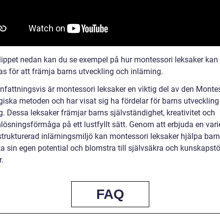
klippet nedan kan du se exempel på hur montessori leksaker kan
s för att främja barns utveckling och inlärning.
attningsvis är montessori leksaker en viktig del av den Montes
iska metoden och har visat sig ha fördelar för barns utveckling
g. Dessa leksaker främjar barns självständighet, kreativitet och
lösningsförmåga på ett lustfyllt sätt. Genom att erbjuda en vari
strukturerad inlärningsmiljö kan montessori leksaker hjälpa barn
a sin egen potential och blomstra till självsäkra och kunskapst
r.
FAQ