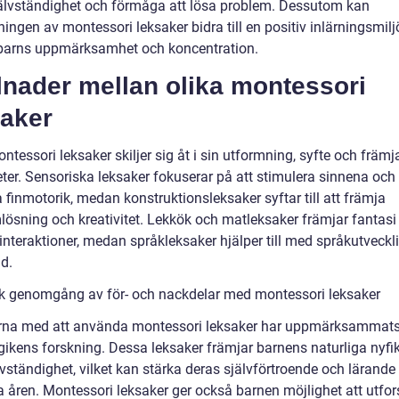
älvständighet och förmåga att lösa problem. Dessutom kan
ngen av montessori leksaker bidra till en positiv inlärningsmilj
barns uppmärksamhet och koncentration.
lnader mellan olika montessori
saker
ntessori leksaker skiljer sig åt i sin utformning, syfte och främ
eter. Sensoriska leksaker fokuserar på att stimulera sinnena och
 finmotorik, medan konstruktionsleksaker syftar till att främja
lösning och kreativitet. Lekkök och matleksaker främjar fantasi
interaktioner, medan språkleksaker hjälper till med språkutveckl
d.
sk genomgång av för- och nackdelar med montessori leksaker
rna med att använda montessori leksaker har uppmärksammat
ikens forskning. Dessa leksaker främjar barnens naturliga nyfi
vständighet, vilket kan stärka deras självförtroende och lärande
ga åren. Montessori leksaker ger också barnen möjlighet att utfo