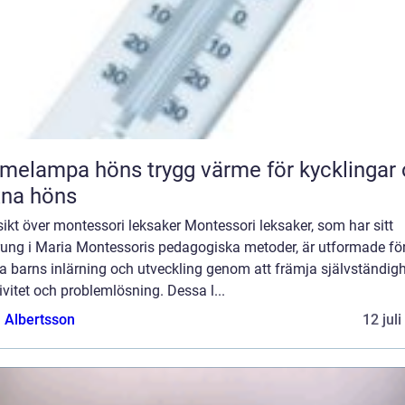
pa höns trygg värme för kycklingar och
xna höns
ikt över montessori leksaker Montessori leksaker, som har sitt
rung i Maria Montessoris pedagogiska metoder, är utformade för
a barns inlärning och utveckling genom att främja självständigh
ivitet och problemlösning. Dessa l...
a Albertsson
12 jul