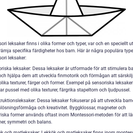
ri leksaker finns i olika former och typer, var och en speciellt 
främja specifika färdigheter hos barn. Här är några populära type
ori leksaker:
oriska leksaker: Dessa leksaker är utformade för att stimulera b
och hjälpa dem att utveckla finmotorik och förmågan att särskil
lika texturer, färger och former. Exempel på sensoriska leksaker
ar pussel med olika texturer, färgrika stapeltorn och ljudpussel.
truktionsleksaker: Dessa leksaker fokuserar på att utveckla bar
lösningsförmåga och kreativitet. Byggklossar, magneter och
iska former används oftast inom Montessori-metoden för att lä
er, symmetri och balans.
ök och matleksaker: Lekkök och matleksaker finns inom montess