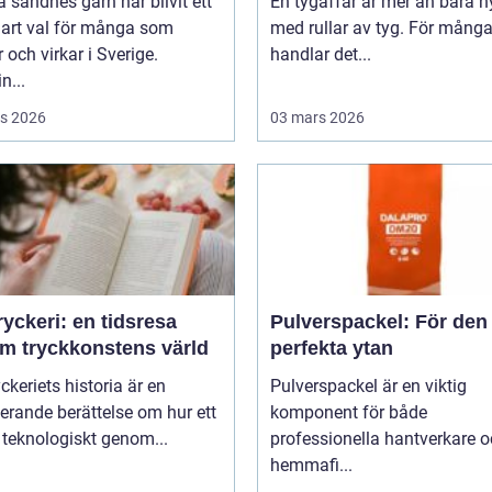
 sandnes garn har blivit ett
En tygaffär är mer än bara hy
lart val för många som
med rullar av tyg. För mång
r och virkar i Sverige.
handlar det...
n...
s 2026
03 mars 2026
yckeri: en tidsresa
Pulverspackel: För den
m tryckkonstens värld
perfekta ytan
ckeriets historia är en
Pulverspackel är en viktig
erande berättelse om hur ett
komponent för både
 teknologiskt genom...
professionella hantverkare 
hemmafi...