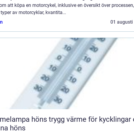
om att köpa en motorcykel, inklusive en översikt över processen,
 typer av motorcyklar, kvantita...
n
01 augusti
pa höns trygg värme för kycklingar och
xna höns