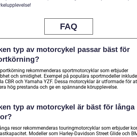
kelupplevelse!
FAQ
ken typ av motorcykel passar bäst för
ortkörning?
sportkörning rekommenderas sportmotorcyklar som erbjuder
bhet och smidighet. Exempel på populära sportmodeller inklude
a CBR och Yamaha YZF. Dessa motorcyklar är utformade för at
rera hög prestanda och ge en spännande körupplevelse.
ken typ av motorcykel är bäst för långa
sor?
långa resor rekommenderas touringmotorcyklar som erbjuder ko
lastkapacitet. Modeller som Harley-Davidson Street Glide och 