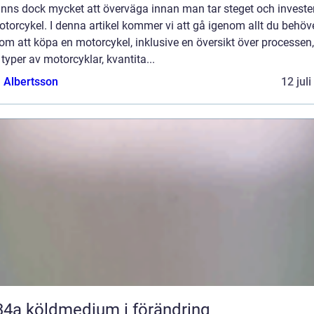
inns dock mycket att överväga innan man tar steget och invester
torcykel. I denna artikel kommer vi att gå igenom allt du behöv
om att köpa en motorcykel, inklusive en översikt över processen,
 typer av motorcyklar, kvantita...
a Albertsson
12 jul
R134a köldmedium i förändring