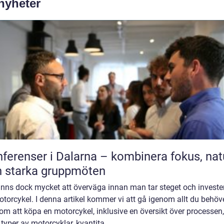
 nyheter
ferenser i Dalarna – kombinera fokus, nat
 starka gruppmöten
inns dock mycket att överväga innan man tar steget och invester
torcykel. I denna artikel kommer vi att gå igenom allt du behöv
om att köpa en motorcykel, inklusive en översikt över processen,
 typer av motorcyklar, kvantita...