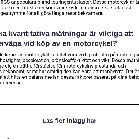
0GS är populära bland touringentusiaster. Dessa motorcyklar ä
stade med funktioner som vindskydd, ergonomiska stolar och
geutrymme för att göra långa resor bekvämare.
ka kvantitativa mätningar är viktiga att
erväga vid köp av en motorcykel?
u köper en motorcykel kan det vara viktigt att titta på mätninga
astighet, acceleration, bränsleeffektivitet och vikt. Dessa mätn
ge dig en bättre förståelse för motorcykelns prestanda och
sleekonomi, samt hur smidig den kan vara att manövrera. Det är
gt att hitta en balans mellan dessa faktorer baserat på dina beh
referenser.
Läs fler inlägg här