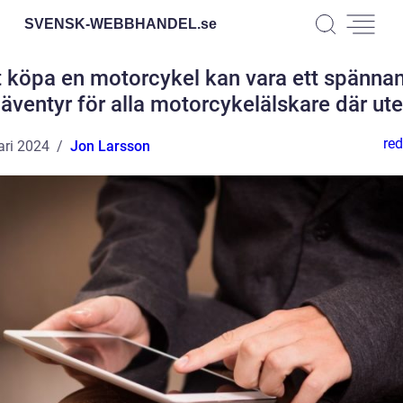
SVENSK-WEBBHANDEL.
se
t köpa en motorcykel kan vara ett spänna
äventyr för alla motorcykelälskare där ute
red
ari 2024
Jon Larsson