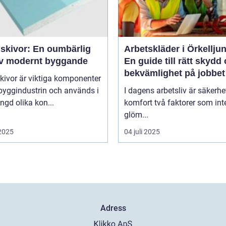
skivor: En oumbärlig
Arbetskläder i Örkellju
av modernt byggande
En guide till rätt skydd
bekvämlighet på jobbet
kivor är viktiga komponenter
byggindustrin och används i
I dagens arbetsliv är säkerhe
gd olika kon...
komfort två faktorer som int
glöm...
 2025
04 juli 2025
Adress