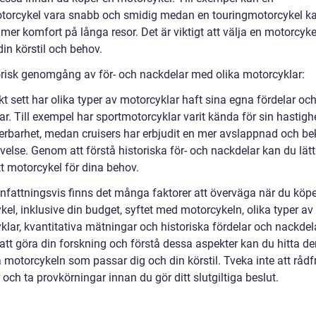
torcykel vara snabb och smidig medan en touringmotorcykel k
mer komfort på långa resor. Det är viktigt att välja en motorcyk
in körstil och behov.
orisk genomgång av för- och nackdelar med olika motorcyklar:
kt sett har olika typer av motorcyklar haft sina egna fördelar oc
r. Till exempel har sportmotorcyklar varit kända för sin hastigh
rbarhet, medan cruisers har erbjudit en mer avslappnad och b
else. Genom att förstå historiska för- och nackdelar kan du lätt
tt motorcykel för dina behov.
attningsvis finns det många faktorer att överväga när du köpe
el, inklusive din budget, syftet med motorcykeln, olika typer av
lar, kvantitativa mätningar och historiska fördelar och nackdela
tt göra din forskning och förstå dessa aspekter kan du hitta de
a motorcykeln som passar dig och din körstil. Tveka inte att råd
 och ta provkörningar innan du gör ditt slutgiltiga beslut.