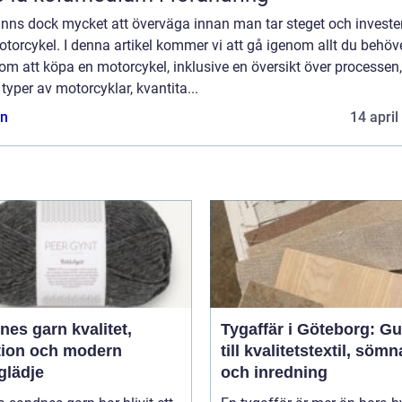
inns dock mycket att överväga innan man tar steget och invester
torcykel. I denna artikel kommer vi att gå igenom allt du behöv
om att köpa en motorcykel, inklusive en översikt över processen,
 typer av motorcyklar, kvantita...
n
14 april
 garn kvalitet,
Tygaffär i Göteborg: Gu
ition och modern
till kvalitetstextil, söm
glädje
och inredning