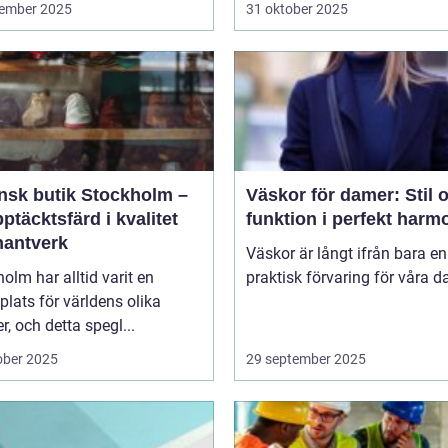
ember 2025
31 oktober 2025
ensk butik Stockholm –
Väskor för damer: Stil 
ptäcktsfärd i kvalitet
funktion i perfekt harm
hantverk
Väskor är långt ifrån bara en
olm har alltid varit en
praktisk förvaring för våra da
lats för världens olika
er, och detta spegl...
ober 2025
29 september 2025