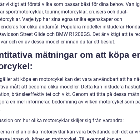
är viktigt att förstå vilka som passar bäst för dina behov. Vanlig
ar sportmotorcyklar, touringmotorcyklar, cruisers och dual-
torcyklar. Varje typ har sina egna unika egenskaper och
nderas för olika ändamål. Populära modeller inkluderar Hond
Davidson Street Glide och BMW R1200GS. Det är viktigt att ta re
var och en av dessa modeller innan du tar ett beslut.
titativa mätningar om att köpa e
orcykel:
 gäller att köpa en motorcykel kan det vara användbart att ha nå
tiva mått att bedöma olika modeller. Detta kan inkludera hastigh
tion, bränsleeffektivitet och vikt. Genom att titta på dessa mätn
göra en mer informerad bedömning av vilken motorcykel som p
.
ssion om hur olika motorcyklar skiljer sig från varandra:
erna mellan olika motorcyklar kan vara betydande och det är vikt
dessa innan du köper en motorcykel. Till exempel kan en