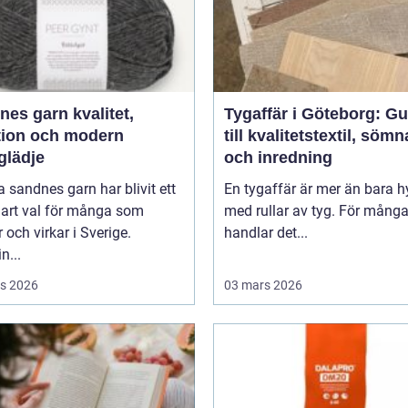
 garn kvalitet,
Tygaffär i Göteborg: Gu
ition och modern
till kvalitetstextil, söm
glädje
och inredning
 sandnes garn har blivit ett
En tygaffär är mer än bara hy
lart val för många som
med rullar av tyg. För mång
r och virkar i Sverige.
handlar det...
n...
s 2026
03 mars 2026