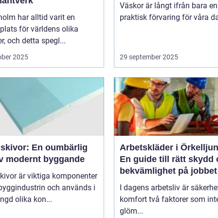
hantverk
Väskor är långt ifrån bara en
olm har alltid varit en
praktisk förvaring för våra da
lats för världens olika
er, och detta spegl...
ober 2025
29 september 2025
skivor: En oumbärlig
Arbetskläder i Örkellju
av modernt byggande
En guide till rätt skydd
bekvämlighet på jobbet
kivor är viktiga komponenter
byggindustrin och används i
I dagens arbetsliv är säkerhe
gd olika kon...
komfort två faktorer som int
glöm...