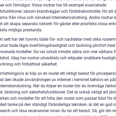
ner och förmågor. Vissa routrar har till exempel avancerade
tsfunktioner, såsom brandväggar och föräldrakontroller, för att
rna från virus och oönskad internetanvändning. Andra routrar 
t att skapa separata nätverk för gäster eller prioritera vissa enhe
bästa möjliga prestanda.
kt sett har det funnits både för- och nackdelar med olika routerm
outrar hade lägre överföringshastighet och täckning jämfört me
ncerade modeller. De var också mindre säkra och mer sårbara f
shot. Idag har routrar utvecklats och erbjuder snabbare hastighe
äckning och förbättrad säkerhet.
ttningsvis är köp av en router ett viktigt beslut för privatpers
ed den ökade användningen av internet i hemmet behövs en påli
nternetanslutning. När du köper en router bör du överväga fakto
t, täckning och säkerhetsfunktioner. Det är också viktigt att jä
rken och modeller för att hitta den router som passar bäst för d
ed tanke på den ständigt föränderliga tekniken, är det en god id
earch och läsa recensioner innan du tar ett beslut. Så, gör din r