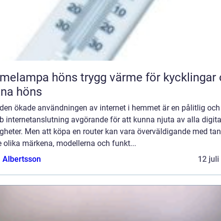
pa höns trygg värme för kycklingar och
xna höns
den ökade användningen av internet i hemmet är en pålitlig och
 internetanslutning avgörande för att kunna njuta av alla digita
igheter. Men att köpa en router kan vara överväldigande med ta
 olika märkena, modellerna och funkt...
a Albertsson
12 jul