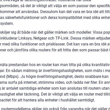
gsområden, så det är viktigt att välja en som passar den specifi
 kommer att användas. Dessutom kan det vara en bra idé att tit
nas säkerhetsfunktioner och deras kompatibilitet med olika enhe
vsystem.
skiljer sig åt både när det gäller märken och modeller. Vissa po
inkluderar Linksys, Netgear och TP-Link. Dessa märken erbjuder
 med olika funktioner och prisklasser. Det kan vara en bra idé a
ner och jämföra olika routers för att hitta den som passar bäst 
 mäta prestandan hos en router kan man titta på olika kvantitati
ar. En sådan mätning är överföringshastigheten, som mäts i m
und (Mbps). Ju högre överföringshastighet, desto snabbare kan
rna surfa på internet, strömma video, och ladda ner filer. En an
är antalet samtidiga enheter som kan anslutas till routern utan 
hastighet eller täckning. Det är viktigt att välja en router med tillr
citet för att hantera alla enheter i hushållet samtidigt.
 routermodellerna skiljer sig också från varandra när det gäller 