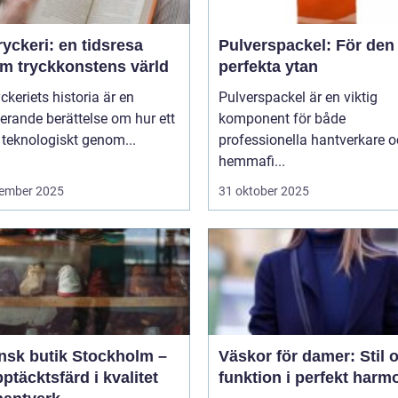
yckeri: en tidsresa
Pulverspackel: För den
m tryckkonstens värld
perfekta ytan
ckeriets historia är en
Pulverspackel är en viktig
erande berättelse om hur ett
komponent för både
 teknologiskt genom...
professionella hantverkare 
hemmafi...
ember 2025
31 oktober 2025
ensk butik Stockholm –
Väskor för damer: Stil 
ptäcktsfärd i kvalitet
funktion i perfekt harm