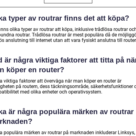
ka typer av routrar finns det att köpa?
inns olika typer av routrar att köpa, inklusive trådlösa routrar oc
bundna routrar. Trådlösa routrar är mest populära då de möjligg
ös anslutning till internet utan att vara fysiskt anslutna till route
 är några viktiga faktorer att titta på nä
n köper en router?
a viktiga faktorer att överväga när man köper en router är
igheten på routern, dess täckningsområde, säkerhetsfunktioner 
atibilitet med olika enheter och operativsystem.
ka är några populära märken av routrar
rknaden?
a populära märken av routrar på marknaden inkluderar Linksys,