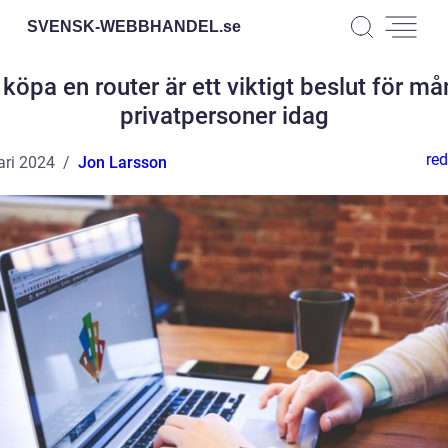
SVENSK-WEBBHANDEL.
se
 köpa en router är ett viktigt beslut för m
privatpersoner idag
red
ari 2024
Jon Larsson