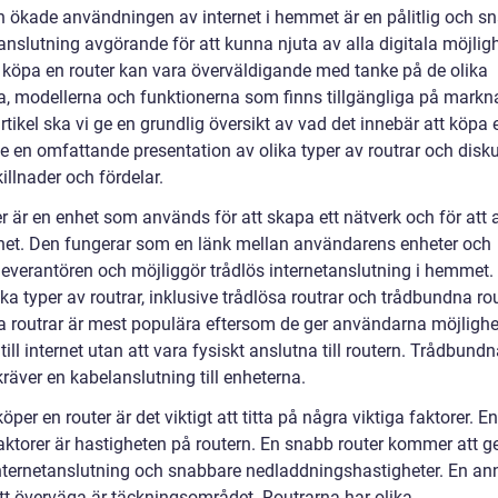
 ökade användningen av internet i hemmet är en pålitlig och s
anslutning avgörande för att kunna njuta av alla digitala möjligh
 köpa en router kan vara överväldigande med tanke på de olika
, modellerna och funktionerna som finns tillgängliga på markna
tikel ska vi ge en grundlig översikt av vad det innebär att köpa 
ge en omfattande presentation av olika typer av routrar och disk
illnader och fördelar.
r är en enhet som används för att skapa ett nätverk och för att 
ternet. Den fungerar som en länk mellan användarens enheter och
tleverantören och möjliggör trådlös internetanslutning i hemmet.
ika typer av routrar, inklusive trådlösa routrar och trådbundna rou
a routrar är mest populära eftersom de ger användarna möjlighe
till internet utan att vara fysiskt anslutna till routern. Trådbund
kräver en kabelanslutning till enheterna.
öper en router är det viktigt att titta på några viktiga faktorer. E
aktorer är hastigheten på routern. En snabb router kommer att g
internetanslutning och snabbare nedladdningshastigheter. En a
att överväga är täckningsområdet. Routrarna har olika