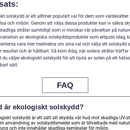
sats:
kt solskydd är ett alltmer populärt val för dem som värdesätter 
lsa och miljön. Genom att välja dessa produkter kan vi säkra s
skadliga strålar samtidigt som vi minskar vår påverkan på natu
 variation av ekologiska solskyddsprodukter som erbjuds idag, 
nterna vara mer medvetna om sina val och välja ett solskydd
 resultat och är hållbart. Så kom ihåg, när solens strålar träffar
att du väljer ekologiskt solskydd för att njuta av solen på ett häl
bart sätt.
FAQ
d är ekologiskt solskydd?
giskt solskydd är ett sätt att skydda vår hud mot skadliga UV-st
m användning av solskyddsmedel som är tillverkade med naturl
ung och inte innehåller skadliga kemikalier för miljön.