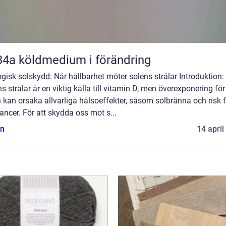
R134a köldmedium i förändring
gisk solskydd: När hållbarhet möter solens strålar Introduktion:
s strålar är en viktig källa till vitamin D, men överexponering för
 kan orsaka allvarliga hälsoeffekter, såsom solbränna och risk f
ncer. För att skydda oss mot s...
n
14 april