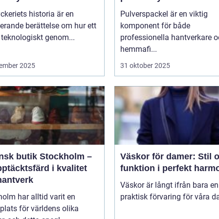
ckeriets historia är en
Pulverspackel är en viktig
erande berättelse om hur ett
komponent för både
 teknologiskt genom...
professionella hantverkare 
hemmafi...
ember 2025
31 oktober 2025
ensk butik Stockholm –
Väskor för damer: Stil 
ptäcktsfärd i kvalitet
funktion i perfekt harm
hantverk
Väskor är långt ifrån bara en
olm har alltid varit en
praktisk förvaring för våra da
lats för världens olika