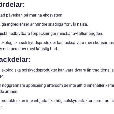
ördelar:
ad påverkan på marina ekosystem.
iga ingredienser är mindre skadliga för vår hälsa.
giskt nedbrytbara förpackningar minskar avfallsmängden.
 ekologiska solskyddsprodukter kan också vara mer skonsamma
ker och personer med känslig hud.
ackdelar:
l ekologiska solskyddsprodukter kan vara dyrare än traditionella
r.
r noggrannare applicering eftersom de inte alltid innehåller kem
ande ämnen.
 produkter kan inte erbjuda lika hög solskyddsfaktor som traditi
r.