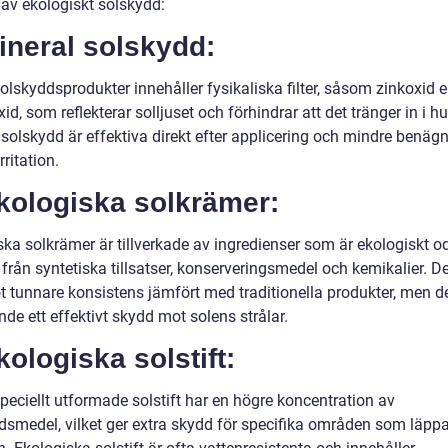
 av ekologiskt solskydd:
ineral solskydd:
lskyddsprodukter innehåller fysikaliska filter, såsom zinkoxid el
xid, som reflekterar solljuset och förhindrar att det tränger in i h
solskydd är effektiva direkt efter applicering och mindre benägn
rritation.
kologiska solkrämer:
ska solkrämer är tillverkade av ingredienser som är ekologiskt o
 från syntetiska tillsatser, konserveringsmedel och kemikalier. D
t tunnare konsistens jämfört med traditionella produkter, men d
nde ett effektivt skydd mot solens strålar.
kologiska solstift:
peciellt utformade solstift har en högre koncentration av
dsmedel, vilket ger extra skydd för specifika områden som läppa