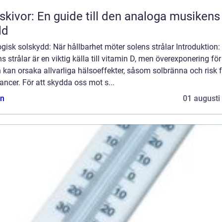
skivor: En guide till den analoga musikens
ld
gisk solskydd: När hållbarhet möter solens strålar Introduktion:
s strålar är en viktig källa till vitamin D, men överexponering för
 kan orsaka allvarliga hälsoeffekter, såsom solbränna och risk f
ncer. För att skydda oss mot s...
n
01 augusti