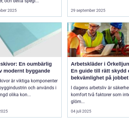
er, och detta spegl...
ober 2025
29 september 2025
skivor: En oumbärlig
Arbetskläder i Örkellju
av modernt byggande
En guide till rätt skydd
bekvämlighet på jobbet
kivor är viktiga komponenter
byggindustrin och används i
I dagens arbetsliv är säkerhe
gd olika kon...
komfort två faktorer som int
glöm...
 2025
04 juli 2025