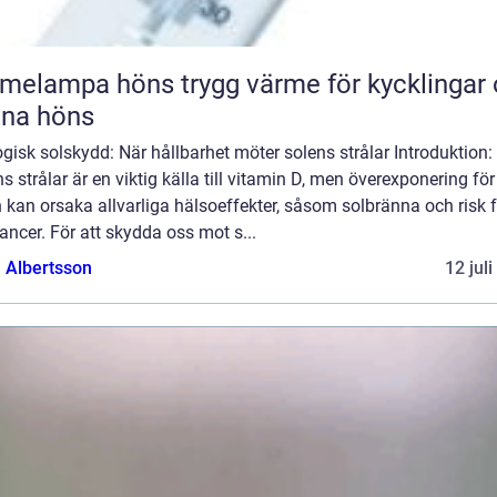
pa höns trygg värme för kycklingar och
xna höns
gisk solskydd: När hållbarhet möter solens strålar Introduktion:
s strålar är en viktig källa till vitamin D, men överexponering för
 kan orsaka allvarliga hälsoeffekter, såsom solbränna och risk f
ncer. För att skydda oss mot s...
a Albertsson
12 jul