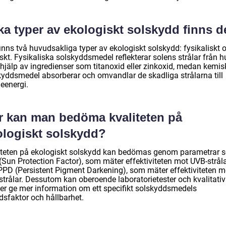
ka typer av ekologiskt solskydd finns d
inns två huvudsakliga typer av ekologiskt solskydd: fysikaliskt 
skt. Fysikaliska solskyddsmedel reflekterar solens strålar från 
hjälp av ingredienser som titanoxid eller zinkoxid, medan kemis
kyddsmedel absorberar och omvandlar de skadliga strålarna till
eenergi.
r kan man bedöma kvaliteten på
ologiskt solskydd?
iteten på ekologiskt solskydd kan bedömas genom parametrar 
(Sun Protection Factor), som mäter effektiviteten mot UVB-stråla
PPD (Persistent Pigment Darkening), som mäter effektiviteten m
strålar. Dessutom kan oberoende laboratorietester och kvalitati
ier ge mer information om ett specifikt solskyddsmedels
dsfaktor och hållbarhet.