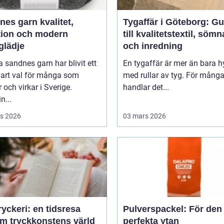
 garn kvalitet,
Tygaffär i Göteborg: Gu
ition och modern
till kvalitetstextil, söm
glädje
och inredning
 sandnes garn har blivit ett
En tygaffär är mer än bara hy
lart val för många som
med rullar av tyg. För mång
r och virkar i Sverige.
handlar det...
n...
s 2026
03 mars 2026
yckeri: en tidsresa
Pulverspackel: För den
m tryckkonstens värld
perfekta ytan