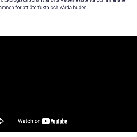
. Ekologiska solstift är ofta vattenresistenta och innehåller
ämnen för att återfukta och vårda huden.