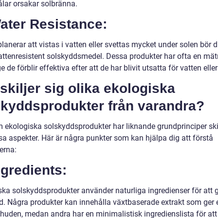
ålar orsakar solbränna.
ater Resistance:
anerar att vistas i vatten eller svettas mycket under solen bör 
vattenresistent solskyddsmedel. Dessa produkter har ofta en mät
e de förblir effektiva efter att de har blivit utsatta för vatten eller
skiljer sig olika ekologiska
skyddsprodukter från varandra?
 ekologiska solskyddsprodukter har liknande grundprinciper skil
ssa aspekter. Här är några punkter som kan hjälpa dig att förstå
erna:
ngredients:
ska solskyddsprodukter använder naturliga ingredienser för att 
d. Några produkter kan innehålla växtbaserade extrakt som ger 
l huden, medan andra har en minimalistisk ingredienslista för att