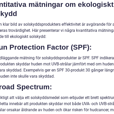
titativa mätningar om ekologiskt
skydd
n klar bild av solskyddsprodukters effektivitet är avgörande för a
eras trovärdighet. Här presenterar vi några kvantitativa mätning
de till ekologiskt solskydd:
un Protection Factor (SPF):
dläggande mätning för solskyddsprodukter är SPF. SPF indikera
rodukten skyddar huden mot UVB-strålar jämfört med om huden 
vara skyddad. Exempelvis ger en SPF 30-produkt 30 gånger läng
uden inte skulle vara skyddad.
Broad Spectrum:
iktigt att välja ett solskyddsmedel som erbjuder ett brett spektr
Detta innebär att produkten skyddar mot både UVA- och UVB-strå
ålar orsakar åldrande av huden och ökar risken för hudcancer, 