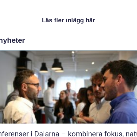
Läs fler inlägg här
 nyheter
ferenser i Dalarna – kombinera fokus, nat