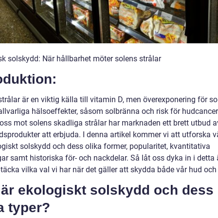
sk solskydd: När hållbarhet möter solens strålar
oduktion:
trålar är en viktig källa till vitamin D, men överexponering för s
llvarliga hälsoeffekter, såsom solbränna och risk för hudcancer.
oss mot solens skadliga strålar har marknaden ett brett utbud a
sprodukter att erbjuda. I denna artikel kommer vi att utforska v
giskt solskydd och dess olika former, popularitet, kvantitativa
ar samt historiska för- och nackdelar. Så låt oss dyka in i dett
äcka vilka val vi har när det gäller att skydda både vår hud och
 är ekologiskt solskydd och dess
a typer?