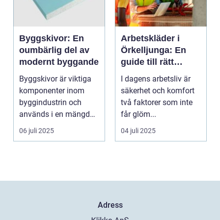
Byggskivor: En
Arbetskläder i
oumbärlig del av
Örkelljunga: En
modernt byggande
guide till rätt
skydd och
Byggskivor är viktiga
I dagens arbetsliv är
bekvämlighet på
komponenter inom
säkerhet och komfort
jobbet
byggindustrin och
två faktorer som inte
används i en mängd
får glöm...
olika kon...
06 juli 2025
04 juli 2025
Adress