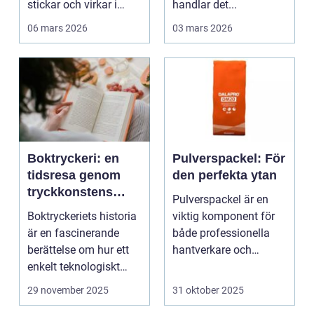
stickar och virkar i
handlar det...
Sverige. Kombin...
06 mars 2026
03 mars 2026
Boktryckeri: en
Pulverspackel: För
tidsresa genom
den perfekta ytan
tryckkonstens
Pulverspackel är en
värld
Boktryckeriets historia
viktig komponent för
är en fascinerande
både professionella
berättelse om hur ett
hantverkare och
enkelt teknologiskt
hemmafi...
genom...
29 november 2025
31 oktober 2025