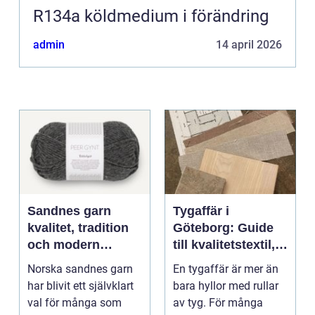
R134a köldmedium i förändring
admin
14 april 2026
Sandnes garn
Tygaffär i
kvalitet, tradition
Göteborg: Guide
och modern
till kvalitetstextil,
stickglädje
sömnad och
Norska sandnes garn
En tygaffär är mer än
inredning
har blivit ett självklart
bara hyllor med rullar
val för många som
av tyg. För många