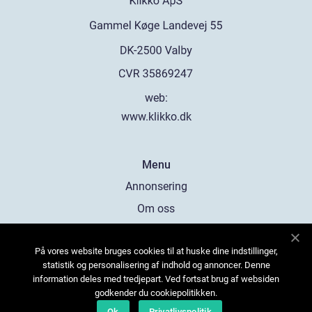
web:
www.klikko.dk
Menu
Annonsering
Om oss
Cookies
På vores website bruges cookies til at huske dine indstillinger,
Kontakta oss
statistik og personalisering af indhold og annoncer. Denne
Sitemap
information deles med tredjepart. Ved fortsat brug af websiden
godkender du cookiepolitikken.
Ok
Privatlivspolitik