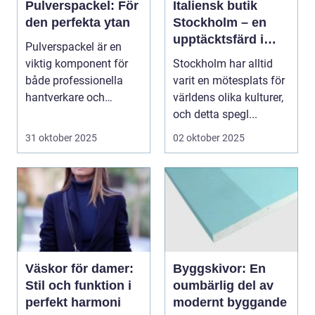
Pulverspackel: För
Italiensk butik
den perfekta ytan
Stockholm – en
upptäcktsfärd i
Pulverspackel är en
kvalitet och
viktig komponent för
Stockholm har alltid
hantverk
både professionella
varit en mötesplats för
hantverkare och
världens olika kulturer,
hemmafi...
och detta spegl...
31 oktober 2025
02 oktober 2025
Väskor för damer:
Byggskivor: En
Stil och funktion i
oumbärlig del av
perfekt harmoni
modernt byggande