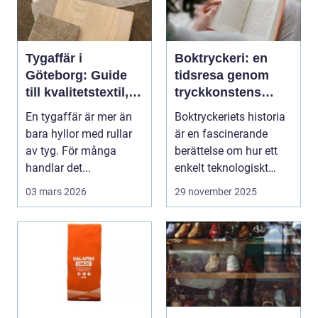
Tygaffär i
Boktryckeri: en
Göteborg: Guide
tidsresa genom
till kvalitetstextil,
tryckkonstens
sömnad och
värld
En tygaffär är mer än
Boktryckeriets historia
inredning
bara hyllor med rullar
är en fascinerande
av tyg. För många
berättelse om hur ett
handlar det...
enkelt teknologiskt
genom...
03 mars 2026
29 november 2025