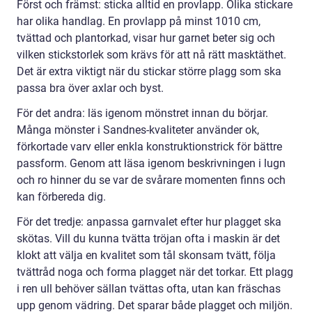
Först och främst: sticka alltid en provlapp. Olika stickare
har olika handlag. En provlapp på minst 1010 cm,
tvättad och plantorkad, visar hur garnet beter sig och
vilken stickstorlek som krävs för att nå rätt masktäthet.
Det är extra viktigt när du stickar större plagg som ska
passa bra över axlar och byst.
För det andra: läs igenom mönstret innan du börjar.
Många mönster i Sandnes-kvaliteter använder ok,
förkortade varv eller enkla konstruktionstrick för bättre
passform. Genom att läsa igenom beskrivningen i lugn
och ro hinner du se var de svårare momenten finns och
kan förbereda dig.
För det tredje: anpassa garnvalet efter hur plagget ska
skötas. Vill du kunna tvätta tröjan ofta i maskin är det
klokt att välja en kvalitet som tål skonsam tvätt, följa
tvättråd noga och forma plagget när det torkar. Ett plagg
i ren ull behöver sällan tvättas ofta, utan kan fräschas
upp genom vädring. Det sparar både plagget och miljön.