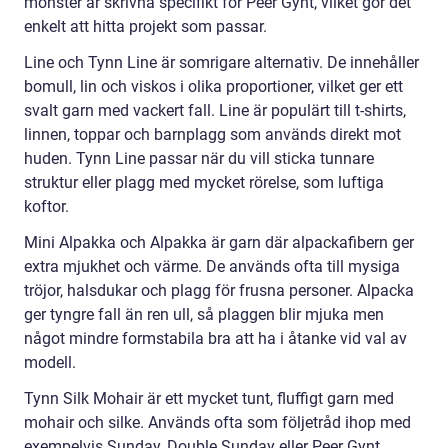
mönster är skrivna specifikt för Peer Gynt, vilket gör det
enkelt att hitta projekt som passar.
Line och Tynn Line är somrigare alternativ. De innehåller
bomull, lin och viskos i olika proportioner, vilket ger ett
svalt garn med vackert fall. Line är populärt till t-shirts,
linnen, toppar och barnplagg som används direkt mot
huden. Tynn Line passar när du vill sticka tunnare
struktur eller plagg med mycket rörelse, som luftiga
koftor.
Mini Alpakka och Alpakka är garn där alpackafibern ger
extra mjukhet och värme. De används ofta till mysiga
tröjor, halsdukar och plagg för frusna personer. Alpacka
ger tyngre fall än ren ull, så plaggen blir mjuka men
något mindre formstabila bra att ha i åtanke vid val av
modell.
Tynn Silk Mohair är ett mycket tunt, fluffigt garn med
mohair och silke. Används ofta som följetråd ihop med
exempelvis Sunday, Double Sunday eller Peer Gynt.