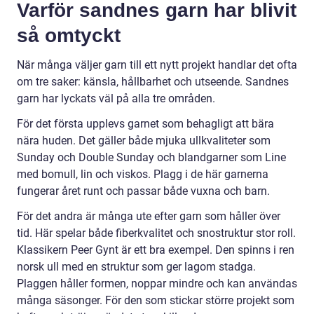
Varför sandnes garn har blivit
så omtyckt
När många väljer garn till ett nytt projekt handlar det ofta
om tre saker: känsla, hållbarhet och utseende. Sandnes
garn har lyckats väl på alla tre områden.
För det första upplevs garnet som behagligt att bära
nära huden. Det gäller både mjuka ullkvaliteter som
Sunday och Double Sunday och blandgarner som Line
med bomull, lin och viskos. Plagg i de här garnerna
fungerar året runt och passar både vuxna och barn.
För det andra är många ute efter garn som håller över
tid. Här spelar både fiberkvalitet och snostruktur stor roll.
Klassikern Peer Gynt är ett bra exempel. Den spinns i ren
norsk ull med en struktur som ger lagom stadga.
Plaggen håller formen, noppar mindre och kan användas
många säsonger. För den som stickar större projekt som