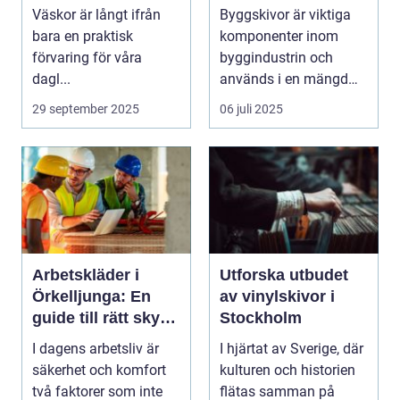
Väskor är långt ifrån
Byggskivor är viktiga
bara en praktisk
komponenter inom
förvaring för våra
byggindustrin och
dagl...
används i en mängd
olika kon...
29 september 2025
06 juli 2025
Arbetskläder i
Utforska utbudet
Örkelljunga: En
av vinylskivor i
guide till rätt skydd
Stockholm
och bekvämlighet
I dagens arbetsliv är
I hjärtat av Sverige, där
på jobbet
säkerhet och komfort
kulturen och historien
två faktorer som inte
flätas samman på