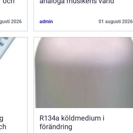
r och
analoga musikens värld
gusti 2026
admin
01 augusti 2026
R134a köldmedium i
ch
förändring