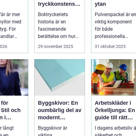
tryckkonstens
ytan
stextil,
värld
fär är mer
Boktryckeriets
Pulverspackel är e
d och
hyllor med
historia är en
viktig komponent
ing
 tyg. För
fascinerande
för både
andlar
berättelse om hur
professionella
ett enkelt
hantverkare och
2026
29 november 2025
31 oktober 2025
teknologiskt
hemmafi...
genom...
 för
Byggskivor: En
Arbetskläder i
Stil och
oumbärlig del av
Örkelljunga: En
n i
modernt
guide till rätt
t harmoni
byggande
skydd och
r långt
Byggskivor är
I dagens arbetsliv ä
bekvämlighet p
ra en
viktiga
säkerhet och