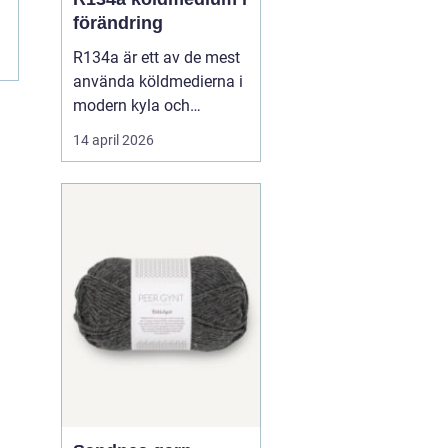
förändring
R134a är ett av de mest
använda köldmedierna i
modern kyla och
luftkonditionering. Under
14 april 2026
många år har gasen
varit standardval i
personbilars AC-system,
i kommersiella kyl- och
frysanläggningar och
inom
läkemedelsindustrin.
Samtidigt pågår en
snabb om...