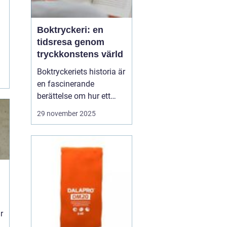
n
Boktryckeri: en
tidsresa genom
tryckkonstens värld
Boktryckeriets historia är
en fascinerande
berättelse om hur ett
enkelt teknologiskt
29 november 2025
genombrott har
förändrat världen. Från
Gutenberg till dagens
automatiserade
tryckpressar har
boktryckeri varit centrum
för mä...
r
å