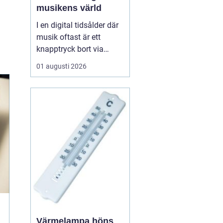
musikens värld
I en digital tidsålder där
musik oftast är ett
knapptryck bort via
streamingtjänster, finns
01 augusti 2026
det ännu de som väljer
den analoga charmen
hos LP skivor. Dessa
skivor erbjuder mer än
bara musik; de ger en
taktil och au...
Värmelampa höns