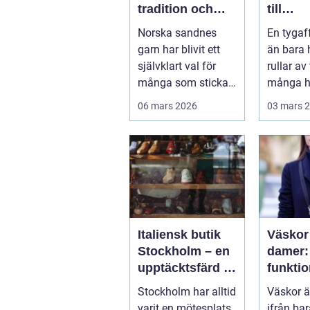
tradition och
till
modern
kvalitet
Norska sandnes
En tygaf
stickglädje
sömna
garn har blivit ett
än bara 
inredn
självklart val för
rullar av
många som stickar
många h
och virkar i Sverige.
det...
06 mars 2026
03 mars 
Kombin...
Italiensk butik
Väskor
Stockholm – en
damer: 
upptäcktsfärd i
funktio
kvalitet och
perfek
Stockholm har alltid
Väskor ä
hantverk
varit en mötesplats
ifrån ba