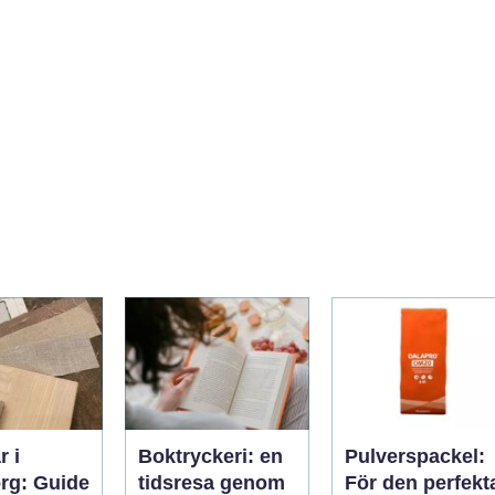
r i
Boktryckeri: en
Pulverspackel:
rg: Guide
tidsresa genom
För den perfekt