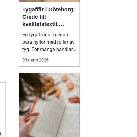
Tygaffär i Göteborg:
Guide till
kvalitetstextil,
sömnad och
En tygaffär är mer än
inredning
bara hyllor med rullar av
tyg. För många handlar
det om kreativitet,
03 mars 2026
hållbarhet och känslan
av att skapa något med
händerna. I Göteborg
finns en lång tradition av
textil...
a