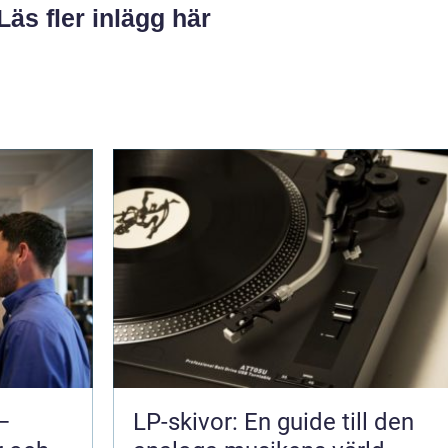
Läs fler inlägg här
 –
LP-skivor: En guide till den