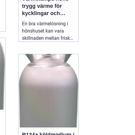
trygg värme för
kycklingar och
vuxna höns
En bra värmelösning i
hönshuset kan vara
skillnaden mellan friska,
växande kycklingar och
onödig stress eller
sjukdom. När
temperaturen faller, eller
när nya kycklingar
kläcks, behöver de en
stabil, säker och jämn
värmekälla. Där spelar
12 juli 2026
R134a köldmedium i