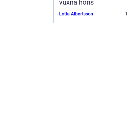
vuxna höns
Lotta Albertsson
1