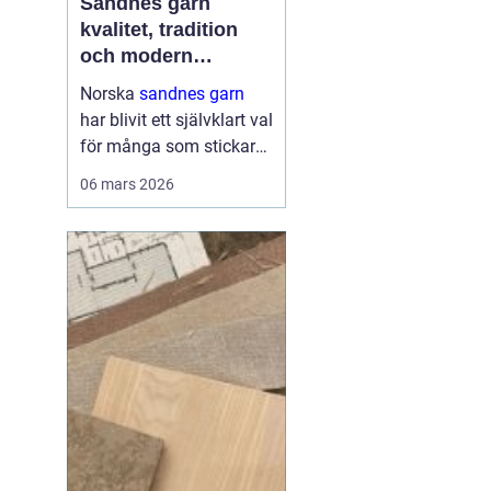
Sandnes garn
kvalitet, tradition
och modern
stickglädje
Norska
sandnes garn
har blivit ett självklart val
för många som stickar
och virkar i Sverige.
06 mars 2026
Kombinationen av
genomtänkta fibrer,
hållbara kvaliteter och
moderna färger gör att
g...