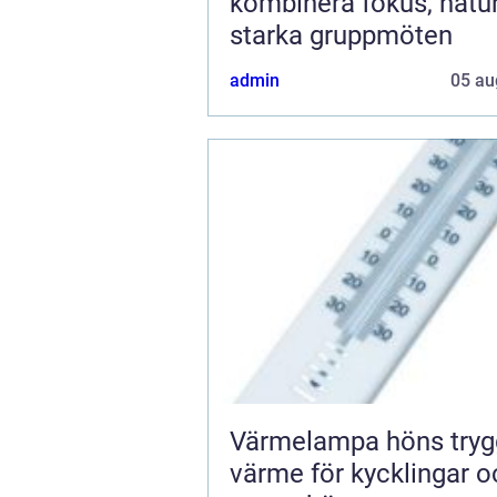
kombinera fokus, natu
starka gruppmöten
admin
05 au
Värmelampa höns trygg
värme för kycklingar o