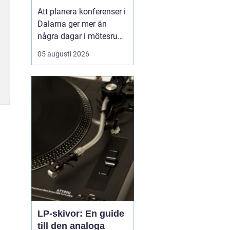
natur och starka
Att planera konferenser i
gruppmöten
Dalarna ger mer än
några dagar i mötesrum.
Många företag söker
05 augusti 2026
miljöer som stärker
gemenskap, kreativitet
och arbetsglädje, och
där är Dalarnas
kombination av kultur, ...
LP-skivor: En guide
till den analoga