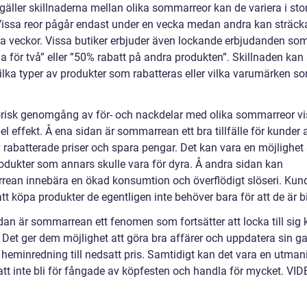
gäller skillnaderna mellan olika sommarreor kan de variera i sto
Vissa reor pågår endast under en vecka medan andra kan sträck
era veckor. Vissa butiker erbjuder även lockande erbjudanden so
la för två” eller ”50% rabatt på andra produkten”. Skillnaden kan
vilka typer av produkter som rabatteras eller vilka varumärken so
orisk genomgång av för- och nackdelar med olika sommarreor vi
l effekt. Å ena sidan är sommarrean ett bra tillfälle för kunder a
 rabatterade priser och spara pengar. Det kan vara en möjlighet 
odukter som annars skulle vara för dyra. Å andra sidan kan
ean innebära en ökad konsumtion och överflödigt slöseri. Kun
tt köpa produkter de egentligen inte behöver bara för att de är bi
ndan är sommarrean ett fenomen som fortsätter att locka till sig
. Det ger dem möjlighet att göra bra affärer och uppdatera sin g
n heminredning till nedsatt pris. Samtidigt kan det vara en utman
att inte bli för fångade av köpfesten och handla för mycket. VI