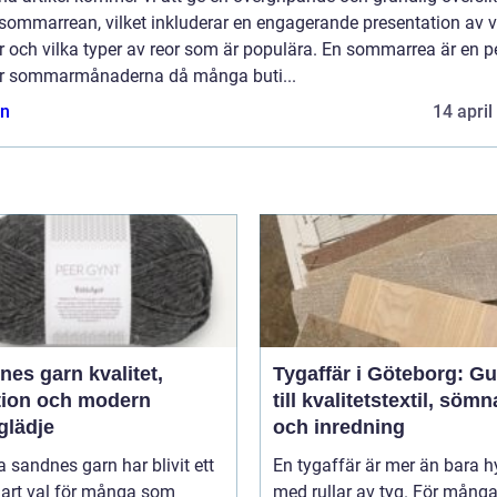
 sommarrean, vilket inkluderar en engagerande presentation av 
r och vilka typer av reor som är populära. En sommarrea är en p
r sommarmånaderna då många buti...
n
14 april
 garn kvalitet,
Tygaffär i Göteborg: Gu
ition och modern
till kvalitetstextil, söm
glädje
och inredning
 sandnes garn har blivit ett
En tygaffär är mer än bara hy
lart val för många som
med rullar av tyg. För mång