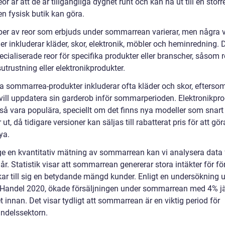
eor är att de är tillgängliga dygnet runt och kan nå ut till en störr
n fysisk butik kan göra.
yper av reor som erbjuds under sommarrean varierar, men några 
er inkluderar kläder, skor, elektronik, möbler och heminredning. 
cialiserade reor för specifika produkter eller branscher, såsom 
utrustning eller elektronikprodukter.
a sommarrea-produkter inkluderar ofta kläder och skor, efterso
ill uppdatera sin garderob inför sommarperioden. Elektronikpro
så vara populära, speciellt om det finns nya modeller som snart
t, då tidigare versioner kan säljas till rabatterat pris för att gör
ya.
 ge en kvantitativ mätning av sommarrean kan vi analysera data 
 år. Statistik visar att sommarrean genererar stora intäkter för fö
kar till sig en betydande mängd kunder. Enligt en undersökning u
Handel 2020, ökade försäljningen under sommarrean med 4% j
 innan. Det visar tydligt att sommarrean är en viktig period för
andelssektorn.