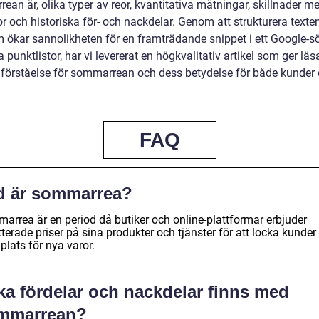
an är, olika typer av reor, kvantitativa mätningar, skillnader me
or och historiska för- och nackdelar. Genom att strukturera texten
m ökar sannolikheten för en framträdande snippet i ett Google-s
punktlistor, har vi levererat en högkvalitativ artikel som ger läs
 förståelse för sommarrean och dess betydelse för både kunder
FAQ
d är sommarrea?
arrea är en period då butiker och online-plattformar erbjuder
terade priser på sina produkter och tjänster för att locka kunder
plats för nya varor.
ka fördelar och nackdelar finns med
mmarrean?