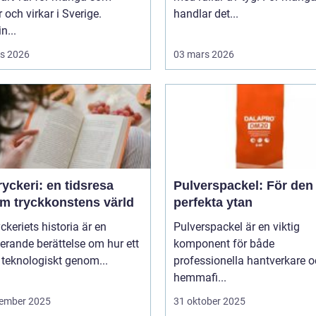
r och virkar i Sverige.
handlar det...
n...
s 2026
03 mars 2026
yckeri: en tidsresa
Pulverspackel: För den
m tryckkonstens värld
perfekta ytan
ckeriets historia är en
Pulverspackel är en viktig
erande berättelse om hur ett
komponent för både
 teknologiskt genom...
professionella hantverkare 
hemmafi...
ember 2025
31 oktober 2025