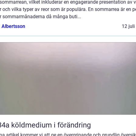
 sommarrean, vilket inkluderar en engagerande presentation av 
r och vilka typer av reor som är populära. En sommarrea är en p
r sommarmånaderna då många buti...
a Albertsson
12 jul
R134a köldmedium i förändring
na artikel kommer vi att ge en övergripande och grundlig översik