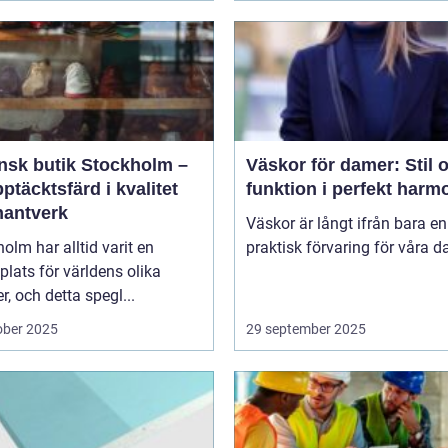
ensk butik Stockholm –
Väskor för damer: Stil 
ptäcktsfärd i kvalitet
funktion i perfekt harm
hantverk
Väskor är långt ifrån bara en
olm har alltid varit en
praktisk förvaring för våra da
lats för världens olika
er, och detta spegl...
ober 2025
29 september 2025