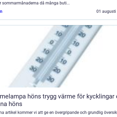
r sommarmånaderna då många buti...
n
01 augusti
pa höns trygg värme för kycklingar och
xna höns
na artikel kommer vi att ge en övergripande och grundlig översik