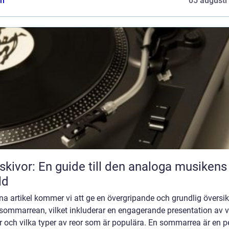
n
05 augusti
skivor: En guide till den analoga musikens
ld
na artikel kommer vi att ge en övergripande och grundlig översik
 sommarrean, vilket inkluderar en engagerande presentation av 
r och vilka typer av reor som är populära. En sommarrea är en p