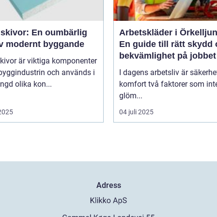
skivor: En oumbärlig
Arbetskläder i Örkellju
av modernt byggande
En guide till rätt skydd
bekvämlighet på jobbet
kivor är viktiga komponenter
byggindustrin och används i
I dagens arbetsliv är säkerhe
gd olika kon...
komfort två faktorer som int
glöm...
 2025
04 juli 2025
Adress