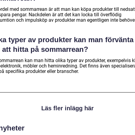
ördel med sommarrean är att man kan köpa produkter till nedsatt
para pengar. Nackdelen är att det kan locka till överflödig
umtion och impulsköp av produkter man egentligen inte behöver
ka typer av produkter kan man förvänta
g att hitta på sommarrean?
ommarrean kan man hitta olika typer av produkter, exempelvis kl
, elektronik, möbler och heminredning. Det finns även specialise
på specifika produkter eller branscher.
Läs fler inlägg här
 nyheter