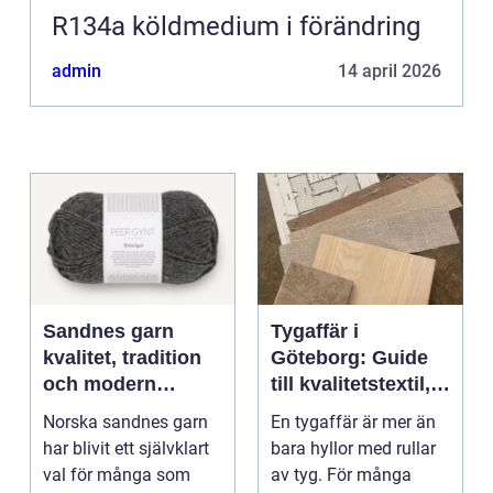
R134a köldmedium i förändring
admin
14 april 2026
Sandnes garn
Tygaffär i
kvalitet, tradition
Göteborg: Guide
och modern
till kvalitetstextil,
stickglädje
sömnad och
Norska sandnes garn
En tygaffär är mer än
inredning
har blivit ett självklart
bara hyllor med rullar
val för många som
av tyg. För många