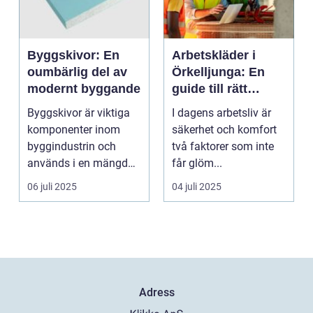
Byggskivor: En
Arbetskläder i
oumbärlig del av
Örkelljunga: En
modernt byggande
guide till rätt
skydd och
Byggskivor är viktiga
I dagens arbetsliv är
bekvämlighet på
komponenter inom
säkerhet och komfort
jobbet
byggindustrin och
två faktorer som inte
används i en mängd
får glöm...
olika kon...
06 juli 2025
04 juli 2025
Adress