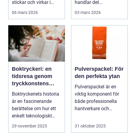
stickar och virkar i
handlar det...
Sverige. Kombin...
06 mars 2026
03 mars 2026
Boktryckeri: en
Pulverspackel: För
tidsresa genom
den perfekta ytan
tryckkonstens
Pulverspackel är en
värld
Boktryckeriets historia
viktig komponent för
är en fascinerande
både professionella
berättelse om hur ett
hantverkare och
enkelt teknologiskt
hemmafi...
genom...
29 november 2025
31 oktober 2025