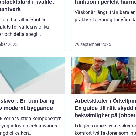
ptäcktsfärd i kvalitet
funktion i perfekt harm
hantverk
Väskor är långt ifrån bara en
olm har alltid varit en
praktisk förvaring för våra da
lats för världens olika
er, och detta spegl...
ober 2025
29 september 2025
skivor: En oumbärlig
Arbetskläder i Örkellju
av modernt byggande
En guide till rätt skydd
bekvämlighet på jobbet
kivor är viktiga komponenter
byggindustrin och används i
I dagens arbetsliv är säkerhe
gd olika kon...
komfort två faktorer som int