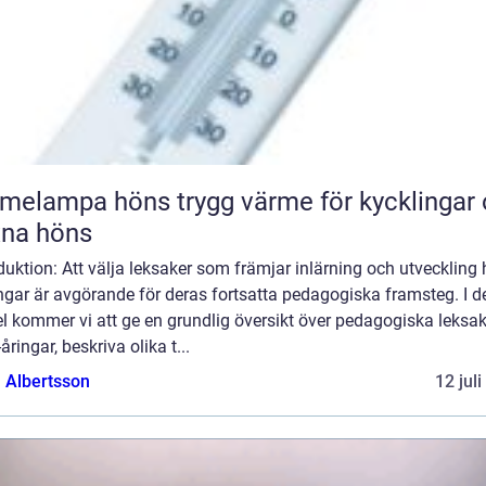
pa höns trygg värme för kycklingar och
xna höns
duktion: Att välja leksaker som främjar inlärning och utveckling
ngar är avgörande för deras fortsatta pedagogiska framsteg. I 
el kommer vi att ge en grundlig översikt över pedagogiska leksak
-åringar, beskriva olika t...
a Albertsson
12 jul