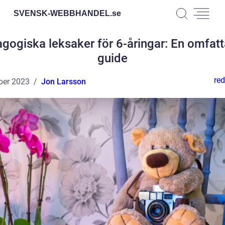
SVENSK-WEBBHANDEL.
se
gogiska leksaker för 6-åringar: En omfat
guide
red
ber 2023
Jon Larsson