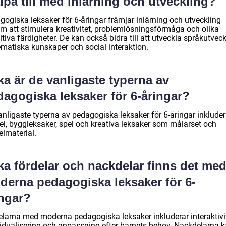
lpa till med inlärning och utveckling?
gogiska leksaker för 6-åringar främjar inlärning och utveckling
m att stimulera kreativitet, problemlösningsförmåga och olika
tiva färdigheter. De kan också bidra till att utveckla språkutveck
matiska kunskaper och social interaktion.
ka är de vanligaste typerna av
dagogiska leksaker för 6-åringar?
anligaste typerna av pedagogiska leksaker för 6-åringar inkluder
el, byggleksaker, spel och kreativa leksaker som målarset och
elmaterial.
ka fördelar och nackdelar finns det me
derna pedagogiska leksaker för 6-
ingar?
elarna med moderna pedagogiska leksaker inkluderar interaktivit
vidualisering och anpassning efter barnets behov. Nackdelarna 