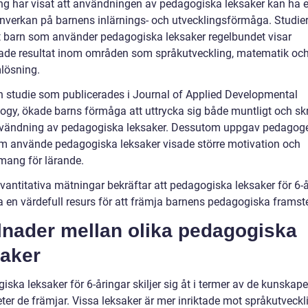
ng har visat att användningen av pedagogiska leksaker kan ha 
 inverkan på barnens inlärnings- och utvecklingsförmåga. Studier
tt barn som använder pedagogiska leksaker regelbundet visar
rade resultat inom områden som språkutveckling, matematik oc
lösning.
en studie som publicerades i Journal of Applied Developmental
ogy, ökade barns förmåga att uttrycka sig både muntligt och skri
nvändning av pedagogiska leksaker. Dessutom uppgav pedagoge
m använde pedagogiska leksaker visade större motivation och
ang för lärande.
vantitativa mätningar bekräftar att pedagogiska leksaker för 6-
a en värdefull resurs för att främja barnens pedagogiska framst
lnader mellan olika pedagogiska
saker
ska leksaker för 6-åringar skiljer sig åt i termer av de kunskap
ter de främjar. Vissa leksaker är mer inriktade mot språkutveckl