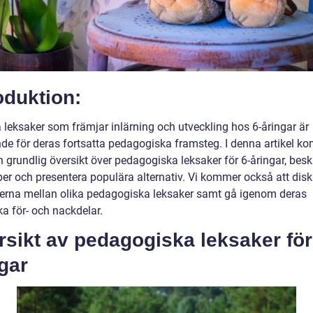
oduktion:
a leksaker som främjar inlärning och utveckling hos 6-åringar är
de för deras fortsatta pedagogiska framsteg. I denna artikel k
n grundlig översikt över pedagogiska leksaker för 6-åringar, besk
per och presentera populära alternativ. Vi kommer också att disk
derna mellan olika pedagogiska leksaker samt gå igenom deras
ka för- och nackdelar.
sikt av pedagogiska leksaker för
gar