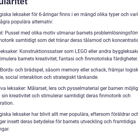
laritet
ska leksaker för 6-åringar finns i en mängd olika typer och vari
ågra populära alternativ:
el: Pussel med olika motiv utmanar barnets problemlösningsfö
motorik samtidigt som det tränar deras tålamod och koncentrati
leksaker: Konstruktionssatser som LEGO eller andra byggleksake
 stimulera barnets kreativitet, fantasi och finmotoriska färdigheter.
: Bords- och brädspel, såsom memory eller schack, främjar logisk
, social interaktion och strategiskt tänkande.
iva leksaker: Målarset, lera och pysselmaterial ger barnen möjlig
 sin kreativitet och stimulerar samtidigt deras finmotorik och
ration.
ska leksaker har blivit allt mer populära, eftersom föräldrar oc
er insett deras betydelse för barnets utveckling och framtidiga
gar.