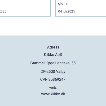
glöm...
 2025
04 juli 2025
Adress
web:
www.klikko.dk