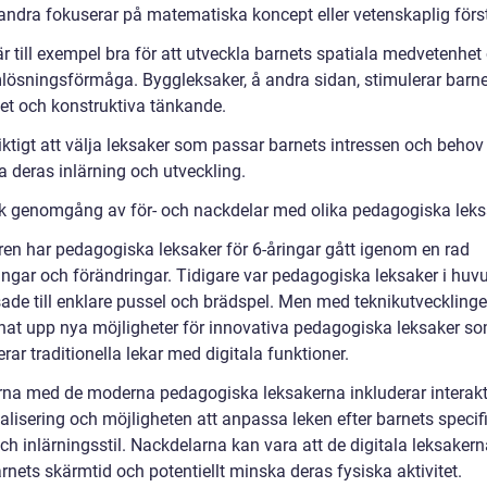
ndra fokuserar på matematiska koncept eller vetenskaplig förs
r till exempel bra för att utveckla barnets spatiala medvetenhet
lösningsförmåga. Byggleksaker, å andra sidan, stimulerar barn
tet och konstruktiva tänkande.
iktigt att välja leksaker som passar barnets intressen och behov 
a deras inlärning och utveckling.
sk genomgång av för- och nackdelar med olika pedagogiska leks
ren har pedagogiska leksaker för 6-åringar gått igenom en rad
ringar och förändringar. Tidigare var pedagogiska leksaker i hu
ade till enklare pussel och brädspel. Men med teknikutvecklinge
nat upp nya möjligheter för innovativa pedagogiska leksaker s
ar traditionella lekar med digitala funktioner.
rna med de moderna pedagogiska leksakerna inkluderar interakti
alisering och möjligheten att anpassa leken efter barnets specif
ch inlärningsstil. Nackdelarna kan vara att de digitala leksaker
rnets skärmtid och potentiellt minska deras fysiska aktivitet.