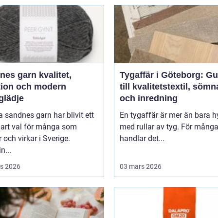
 garn kvalitet,
Tygaffär i Göteborg: Gu
ition och modern
till kvalitetstextil, söm
glädje
och inredning
 sandnes garn har blivit ett
En tygaffär är mer än bara hy
lart val för många som
med rullar av tyg. För mång
r och virkar i Sverige.
handlar det...
n...
s 2026
03 mars 2026