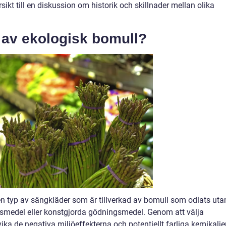
ikt till en diskussion om historik och skillnader mellan olika
 av ekologisk bomull?
n typ av sängkläder som är tillverkad av bomull som odlats uta
edel eller konstgjorda gödningsmedel. Genom att välja
a de negativa miljöeffekterna och potentiellt farliga kemikalie