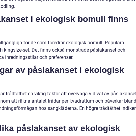
odling.
akanset i ekologisk bomull finns
tillgängliga för de som föredrar ekologisk bomull. Populära
och kingsize-set. Det finns också mönstrade påslakanset och
ka inredningsstilar och preferenser.
gar av påslakanset i ekologisk
är trådtäthet en viktig faktor att överväga vid val av påslakanset
nom att räkna antalet trådar per kvadrattum och påverkar blan
ndningsförmågan hos sängkläderna. En högre trådtäthet indiker
lika påslakanset av ekologisk