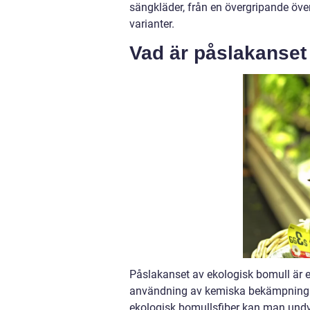
sängkläder, från en övergripande övers
varianter.
Vad är påslakanset
Påslakanset av ekologisk bomull är e
användning av kemiska bekämpningsm
ekologisk bomullsfiber kan man undvik