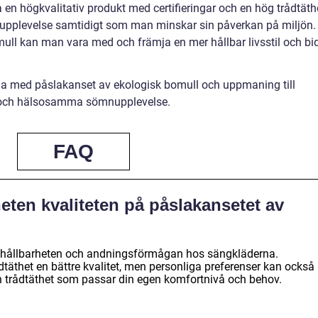
 en högkvalitativ produkt med certifieringar och en hög trådtäth
pplevelse samtidigt som man minskar sin påverkan på miljön.
ull kan man vara med och främja en mer hållbar livsstil och bi
a med påslakanset av ekologisk bomull och uppmaning till
a och hälsosamma sömnupplevelse.
FAQ
eten kvaliteten på påslakansetet av
, hållbarheten och andningsförmågan hos sängkläderna.
ådtäthet en bättre kvalitet, men personliga preferenser kan också
a en trådtäthet som passar din egen komfortnivå och behov.