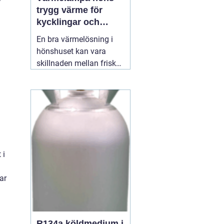
trygg värme för
kycklingar och
vuxna höns
En bra värmelösning i
hönshuset kan vara
skillnaden mellan friska,
växande kycklingar och
onödig stress eller
sjukdom. När
temperaturen faller, eller
när nya kycklingar
kläcks, behöver de en
stabil, säker och jämn
 i
värmekälla. Där spelar
d
12 juli 2026
ar
R134a köldmedium i