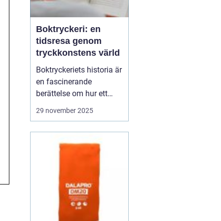
Boktryckeri: en
tidsresa genom
tryckkonstens värld
Boktryckeriets historia är
en fascinerande
berättelse om hur ett
enkelt teknologiskt
29 november 2025
genombrott har
förändrat världen. Från
Gutenberg till dagens
automatiserade
tryckpressar har
boktryckeri varit centrum
för mä...