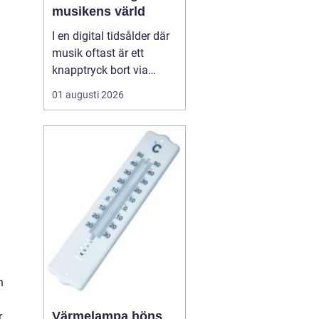
musikens värld
I en digital tidsålder där
musik oftast är ett
knapptryck bort via
streamingtjänster, finns
01 augusti 2026
det ännu de som väljer
den analoga charmen
hos LP skivor. Dessa
skivor erbjuder mer än
bara musik; de ger en
taktil och au...
n
Värmelampa höns
r