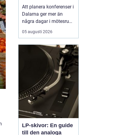
natur och starka
Att planera konferenser i
gruppmöten
Dalarna ger mer än
några dagar i mötesrum.
Många företag söker
05 augusti 2026
miljöer som stärker
gemenskap, kreativitet
och arbetsglädje, och
där är Dalarnas
kombination av kultur, ...
n
LP-skivor: En guide
till den analoga