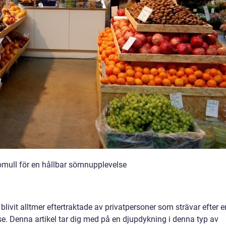
omull för en hållbar sömnupplevelse
livit alltmer eftertraktade av privatpersoner som strävar efter e
. Denna artikel tar dig med på en djupdykning i denna typ av