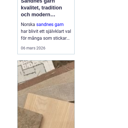
Sandnes garn
kvalitet, tradition
och modern
stickglädje
Norska
sandnes garn
har blivit ett självklart val
för många som stickar
och virkar i Sverige.
06 mars 2026
Kombinationen av
genomtänkta fibrer,
hållbara kvaliteter och
moderna färger gör att
g...