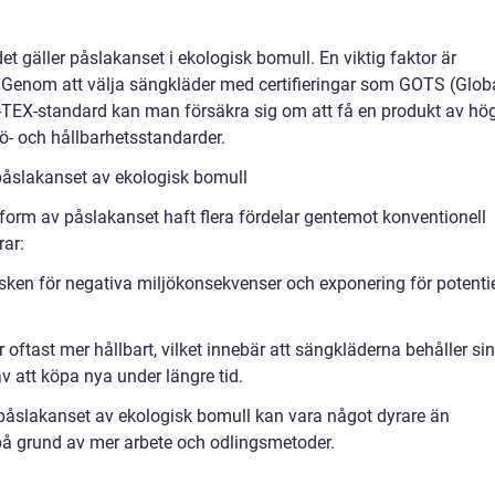
det gäller påslakanset i ekologisk bomull. En viktig faktor är
g. Genom att välja sängkläder med certifieringar som GOTS (Glob
O-TEX-standard kan man försäkra sig om att få en produkt av hö
jö- och hållbarhetsstandarder.
påslakanset av ekologisk bomull
i form av påslakanset haft flera fördelar gentemot konventionell
rar:
sken för negativa miljökonsekvenser och exponering för potentie
oftast mer hållbart, vilket innebär att sängkläderna behåller sin
v att köpa nya under längre tid.
t påslakanset av ekologisk bomull kan vara något dyrare än
på grund av mer arbete och odlingsmetoder.