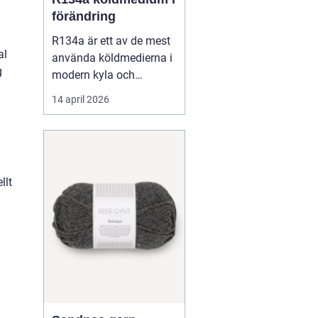
förändring
R134a är ett av de mest
al
använda köldmedierna i
g
modern kyla och
luftkonditionering. Under
14 april 2026
många år har gasen
varit standardval i
personbilars AC-system,
i kommersiella kyl- och
frysanläggningar och
llt
inom
läkemedelsindustrin.
Samtidigt pågår en
snabb om...