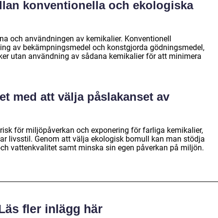
llan konventionella och ekologiska
rna och användningen av kemikalier. Konventionell
ning av bekämpningsmedel och konstgjorda gödningsmedel,
er utan användning av sådana kemikalier för att minimera
det med att välja påslakanset av
isk för miljöpåverkan och exponering för farliga kemikalier,
ar livsstil. Genom att välja ekologisk bomull kan man stödja
ch vattenkvalitet samt minska sin egen påverkan på miljön.
Läs fler inlägg här