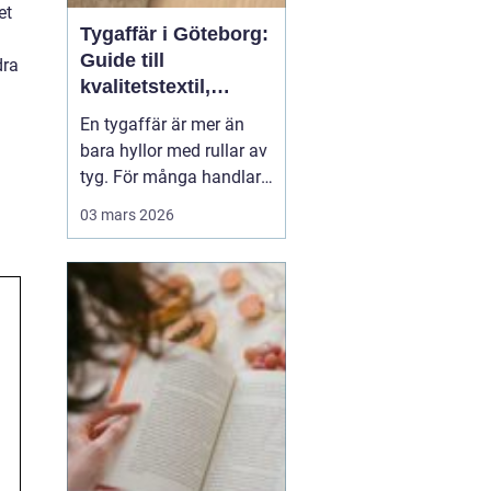
et
Tygaffär i Göteborg:
Guide till
dra
kvalitetstextil,
sömnad och
En tygaffär är mer än
inredning
bara hyllor med rullar av
tyg. För många handlar
det om kreativitet,
03 mars 2026
hållbarhet och känslan
av att skapa något med
händerna. I Göteborg
finns en lång tradition av
textil...