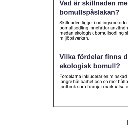
Vad är skillnaden me
bomullspåslakan?
Skillnaden ligger i odlingsmetode
bomullsodling innefattar använd
medan ekologisk bomullsodling sk
miljöpåverkan.
Vilka fördelar finns 
ekologisk bomull?
Fördelarna inkluderar en minskad r
längre hållbarhet och en mer hållb
jordbruk som främjar markhälsa o