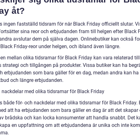
ay åt?
s ingen fastställd tidsram för när Black Friday officiellt slutar. V
fortsätter sina reor och erbjudanden fram till helgen efter Black F
ndra avslutar dem på själva dagen. Onlinebutiker kan också fo
Black Friday-reor under helgen, och ibland även längre.
en mellan olika tidsramar för Black Friday kan vara relaterad till
s strategi och tillgången på produkter. Vissa butiker kan ha beg
ch erbjudanden som bara gäller för en dag, medan andra kan ha 
utbud och längre erbjudanden.
h nackdelar med olika tidsramar för Black Friday
s både för- och nackdelar med olika tidsramar för Black Friday. 
med att ha erbjudanden som bara gäller en dag är att det skapar
av brådska och kan locka konsumenter att handla snabbt. Det k
kapa en uppfattning om att erbjudandena är unika och inte kom
mma.