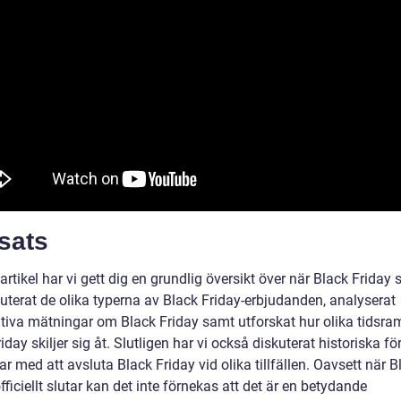
sats
artikel har vi gett dig en grundlig översikt över när Black Friday s
kuterat de olika typerna av Black Friday-erbjudanden, analyserat
ativa mätningar om Black Friday samt utforskat hur olika tidsra
iday skiljer sig åt. Slutligen har vi också diskuterat historiska fö
r med att avsluta Black Friday vid olika tillfällen. Oavsett när B
fficiellt slutar kan det inte förnekas att det är en betydande