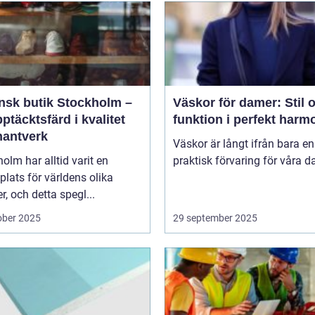
ensk butik Stockholm –
Väskor för damer: Stil 
ptäcktsfärd i kvalitet
funktion i perfekt harm
hantverk
Väskor är långt ifrån bara en
olm har alltid varit en
praktisk förvaring för våra da
lats för världens olika
er, och detta spegl...
ober 2025
29 september 2025