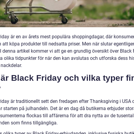
riday är en av årets mest populära shoppingdagar, där konsumen
att köpa produkter till nedsatta priser. Men när slutar egentlige
I denna artikel kommer vi att ge en grundlig översikt över Black 
a olika tidpunkter för när den kan avslutas och utforska dess hi
 nackdelar.
är Black Friday och vilka typer f
?
iday är traditionellt sett den fredagen efter Thanksgiving i USA 
 starten på julhandeln. Det är en dag då butikerna erbjuder stor
umenterna flockas till affärerna för att dra nytta av de tusenta
nden som finns tillgängliga.
s olika typer av Black Friday-erbjudanden, inklusive fysiska but