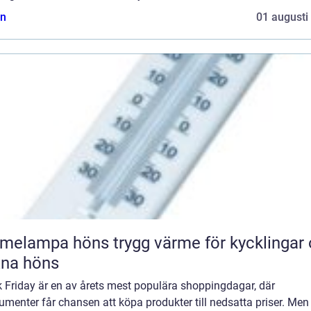
n
01 augusti
pa höns trygg värme för kycklingar och
xna höns
 Friday är en av årets mest populära shoppingdagar, där
menter får chansen att köpa produkter till nedsatta priser. Men