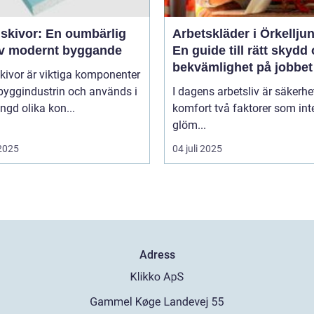
skivor: En oumbärlig
Arbetskläder i Örkellju
av modernt byggande
En guide till rätt skydd
bekvämlighet på jobbet
kivor är viktiga komponenter
byggindustrin och används i
I dagens arbetsliv är säkerhe
gd olika kon...
komfort två faktorer som int
glöm...
 2025
04 juli 2025
Adress