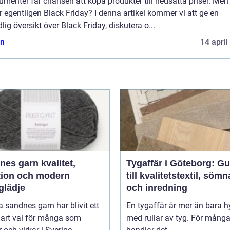
menter får chansen att köpa produkter till nedsatta priser. Men
r egentligen Black Friday? I denna artikel kommer vi att ge en
lig översikt över Black Friday, diskutera o...
n
14 april
 garn kvalitet,
Tygaffär i Göteborg: Gu
ition och modern
till kvalitetstextil, söm
glädje
och inredning
 sandnes garn har blivit ett
En tygaffär är mer än bara hy
lart val för många som
med rullar av tyg. För mång