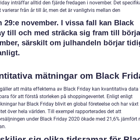
iday inträffar alltid den fjärde fredagen i november. Det specifik
varierar från år till år, men det är vanligtvis mellan den
h 29:e november. I vissa fall kan Black
y till och med sträcka sig fram till börj
mber, särskilt om julhandeln börjar tidi
nligt.
titativa mätningar om Black Frid
gäller att mäta effekterna av Black Friday kan kvantitativa data
ra för att förstå storleken på shoppingeventet. Enligt enligt
ningar har Black Friday blivit en global företeelse och har växt 
tet över hela världen. Till exempel rapporterades det att
örsäljningen under Black Friday 2020 ökade med 21,6% jämfört
an.
skiljer sig olika tidsramar för Bla