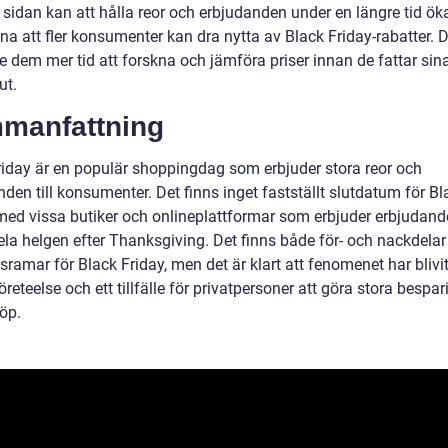
 sidan kan att hålla reor och erbjudanden under en längre tid ök
na att fler konsumenter kan dra nytta av Black Friday-rabatter. 
e dem mer tid att forskna och jämföra priser innan de fattar sin
ut.
manfattning
riday är en populär shoppingdag som erbjuder stora reor och
den till konsumenter. Det finns inget fastställt slutdatum för Bl
 med vissa butiker och onlineplattformar som erbjuder erbjudan
ela helgen efter Thanksgiving. Det finns både för- och nackdela
dsramar för Black Friday, men det är klart att fenomenet har blivi
öreteelse och ett tillfälle för privatpersoner att göra stora bespa
öp.