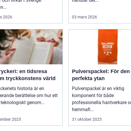
r och virkar i Sverige.
handlar det...
n...
s 2026
03 mars 2026
yckeri: en tidsresa
Pulverspackel: För den
m tryckkonstens värld
perfekta ytan
ckeriets historia är en
Pulverspackel är en viktig
erande berättelse om hur ett
komponent för både
 teknologiskt genom...
professionella hantverkare 
hemmafi...
ember 2025
31 oktober 2025