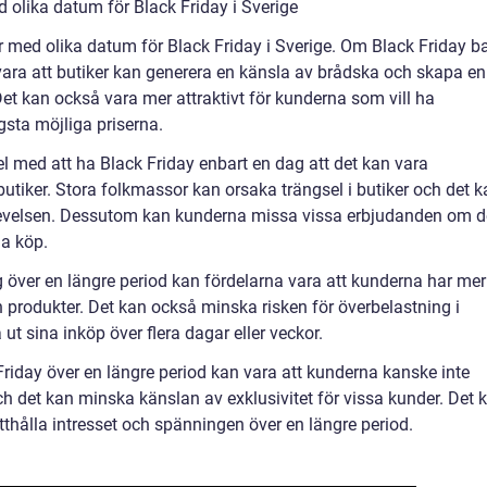
 olika datum för Black Friday i Sverige
r med olika datum för Black Friday i Sverige. Om Black Friday b
ara att butiker kan generera en känsla av brådska och skapa en
Det kan också vara mer attraktivt för kunderna som vill ha
ägsta möjliga priserna.
l med att ha Black Friday enbart en dag att det kan vara
utiker. Stora folkmassor kan orsaka trängsel i butiker och det k
plevelsen. Dessutom kan kunderna missa vissa erbjudanden om d
na köp.
 över en längre period kan fördelarna vara att kunderna har mer
h produkter. Det kan också minska risken för överbelastning i
ut sina inköp över flera dagar eller veckor.
Friday över en längre period kan vara att kunderna kanske inte
 det kan minska känslan av exklusivitet för vissa kunder. Det 
ätthålla intresset och spänningen över en längre period.