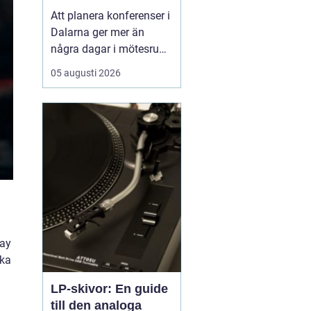
natur och starka
Att planera konferenser i
gruppmöten
Dalarna ger mer än
några dagar i mötesrum.
Många företag söker
05 augusti 2026
miljöer som stärker
gemenskap, kreativitet
och arbetsglädje, och
där är Dalarnas
kombination av kultur, ...
a
day
ika
LP-skivor: En guide
till den analoga