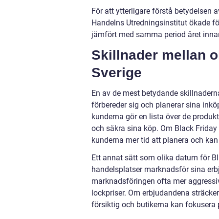
För att ytterligare förstå betydelsen a
Handelns Utredningsinstitut ökade f
jämfört med samma period året inna
Skillnader mellan o
Sverige
En av de mest betydande skillnaderna
förbereder sig och planerar sina inkö
kunderna gör en lista över de produkte
och säkra sina köp. Om Black Friday s
kunderna mer tid att planera och kan 
Ett annat sätt som olika datum för Blac
handelsplatser marknadsför sina erb
marknadsföringen ofta mer aggressiv
lockpriser. Om erbjudandena sträcker
försiktig och butikerna kan fokusera p