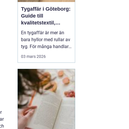
Tygaffär i Göteborg:
Guide till
kvalitetstextil,
sömnad och
En tygaffär är mer än
inredning
bara hyllor med rullar av
tyg. För många handlar
det om kreativitet,
03 mars 2026
hållbarhet och känslan
av att skapa något med
händerna. I Göteborg
finns en lång tradition av
textil...
r
ar
och