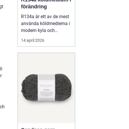
gt
förändring
R134a är ett av de mest
använda köldmedierna i
modern kyla och
luftkonditionering. Under
14 april 2026
många år har gasen
varit standardval i
personbilars AC-system,
i kommersiella kyl- och
kö
frysanläggningar och
r
inom
läkemedelsindustrin.
Samtidigt pågår en
snabb om...
och