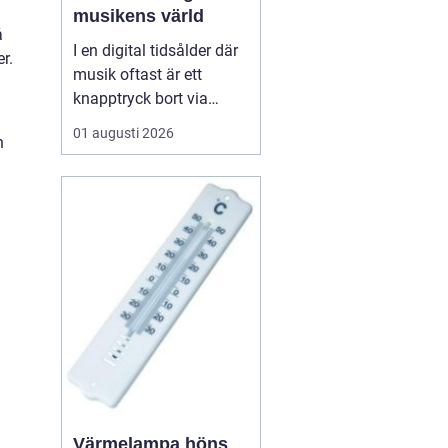
musikens värld
å
I en digital tidsålder där
r.
musik oftast är ett
knapptryck bort via
streamingtjänster, finns
01 augusti 2026
n
det ännu de som väljer
den analoga charmen
hos LP skivor. Dessa
skivor erbjuder mer än
bara musik; de ger en
taktil och au...
Värmelampa höns