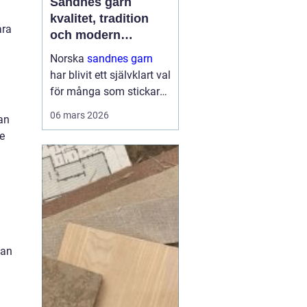
Sandnes garn
kvalitet, tradition
ara
och modern
stickglädje
Norska
sandnes garn
har blivit ett självklart val
för många som stickar
och virkar i Sverige.
06 mars 2026
an
Kombinationen av
e
genomtänkta fibrer,
hållbara kvaliteter och
moderna färger gör att
g...
kan