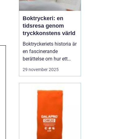
Boktryckeri: en
tidsresa genom
tryckkonstens värld
Boktryckeriets historia är
en fascinerande
berättelse om hur ett
enkelt teknologiskt
29 november 2025
genombrott har
förändrat världen. Från
Gutenberg till dagens
automatiserade
tryckpressar har
boktryckeri varit centrum
för mä...