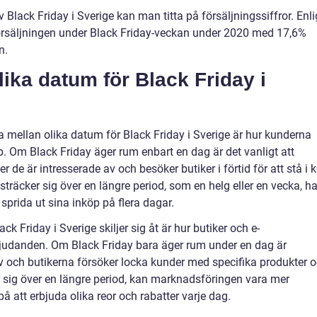
v Black Friday i Sverige kan man titta på försäljningssiffror. Enli
örsäljningen under Black Friday-veckan under 2020 med 17,6%
n.
lika datum för Black Friday i
 mellan olika datum för Black Friday i Sverige är hur kunderna
p. Om Black Friday äger rum enbart en dag är det vanligt att
r de är intresserade av och besöker butiker i förtid för att stå i 
träcker sig över en längre period, som en helg eller en vecka, ha
sprida ut sina inköp på flera dagar.
k Friday i Sverige skiljer sig åt är hur butiker och e-
judanden. Om Black Friday bara äger rum under en dag är
 och butikerna försöker locka kunder med specifika produkter 
 sig över en längre period, kan marknadsföringen vara mer
å att erbjuda olika reor och rabatter varje dag.