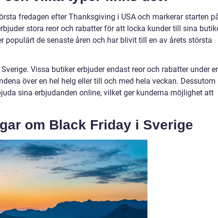
n första fredagen efter Thanksgiving i USA och markerar starten p
bjuder stora reor och rabatter för att locka kunder till sina butike
er populärt de senaste åren och har blivit till en av årets största
i Sverige. Vissa butiker erbjuder endast reor och rabatter under e
dena över en hel helg eller till och med hela veckan. Dessutom
bjuda sina erbjudanden online, vilket ger kunderna möjlighet att
gar om Black Friday i Sverige