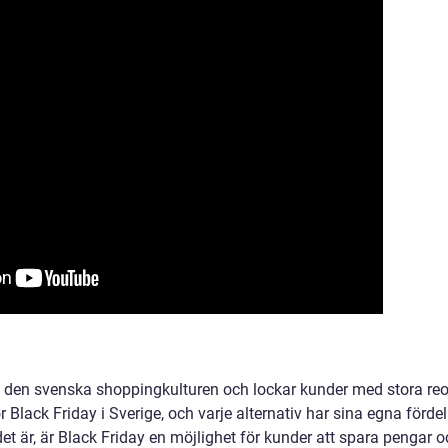
 av den svenska shoppingkulturen och lockar kunder med stora reo
r Black Friday i Sverige, och varje alternativ har sina egna fördel
et är, är Black Friday en möjlighet för kunder att spara pengar 