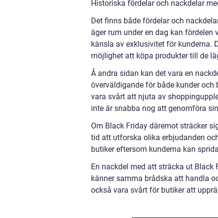
Historiska fördelar och nackdelar med
Det finns både fördelar och nackdela
äger rum under en dag kan fördelen v
känsla av exklusivitet för kunderna. 
möjlighet att köpa produkter till de l
Å andra sidan kan det vara en nackde
överväldigande för både kunder och b
vara svårt att njuta av shoppingup
inte är snabba nog att genomföra si
Om Black Friday däremot sträcker sig
tid att utforska olika erbjudanden oc
butiker eftersom kunderna kan sprida 
En nackdel med att sträcka ut Black 
känner samma brådska att handla och
också vara svårt för butiker att uppr