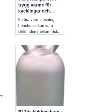
trygg värme för
kycklingar och
vuxna höns
En bra värmelösning i
hönshuset kan vara
skillnaden mellan friska,
växande kycklingar och
onödig stress eller
sjukdom. När
temperaturen faller, eller
när nya kycklingar
kläcks, behöver de en
stabil, säker och jämn
värmekälla. Där spelar
12 juli 2026
7%
R134a köldmedium i