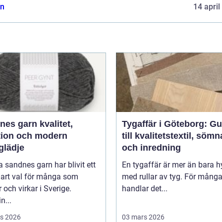
n
14 april
 garn kvalitet,
Tygaffär i Göteborg: Gu
ition och modern
till kvalitetstextil, söm
glädje
och inredning
 sandnes garn har blivit ett
En tygaffär är mer än bara hy
lart val för många som
med rullar av tyg. För mång
r och virkar i Sverige.
handlar det...
n...
s 2026
03 mars 2026