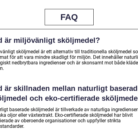
FAQ
 är miljövänligt sköljmedel?
vänligt sköljmedel är ett alternativ till traditionella sköljmedel s
mat för att vara mindre skadligt för miljön. Det innehåller naturl
ogiskt nedbrytbara ingredienser och är skonsamt mot både kläde
n.
 är skillnaden mellan naturligt basera
öljmedel och eko-certifierade sköljmede
ligt baserade sköljmedel är tillverkade av naturliga ingrediense
ska oljor eller växtextrakt. Eko-certifierade sköljmedel har blivit
fierade av oberoende organisationer och uppfyller strikta
östandarder.