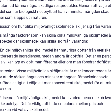
 utan att lämna några skadliga restprodukter. Genom att välja et
del som är biologiskt nedbrytbart kan vi minska mängden skadl
ier som släpps ut i naturen.
ssion om hur olika miljövänligt sköljmedel skiljer sig från vara
s många faktorer som kan skilja olika miljövänliga sköljmedel åt
pekter där sköljmedel kan skilja sig från varandra:
 En del miljövänliga sköljmedel har naturliga dofter från eteriska 
xtbaserade ingredienser, medan andra är doftfria. Det är en pers
s vilken typ av doft man föredrar eller om man föredrar doftlöst
entrering: Vissa miljövänliga sköljmedel är mer koncentrerade ä
gör att de räcker längre och minskar mängden förpackningsavfall
 fördelaktigt att välja ett mer koncentrerat sköljmedel för att m
verkan.
 Priserna på miljövänliga sköljmedel kan variera beroende på kval
e och typ. Det är viktigt att hitta en balans mellan pris och
verkan vid val av sköljmedel.