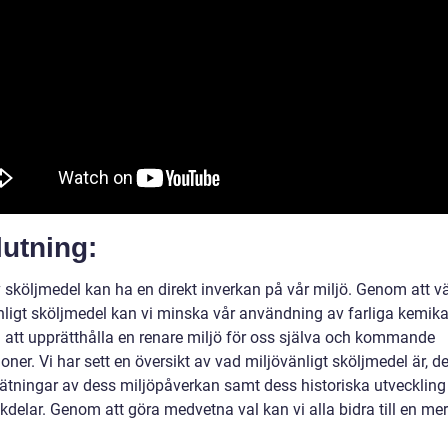
utning:
 sköljmedel kan ha en direkt inverkan på vår miljö. Genom att vä
nligt sköljmedel kan vi minska vår användning av farliga kemika
ll att upprätthålla en renare miljö för oss själva och kommande
oner. Vi har sett en översikt av vad miljövänligt sköljmedel är, d
mätningar av dess miljöpåverkan samt dess historiska utveckling 
delar. Genom att göra medvetna val kan vi alla bidra till en mer