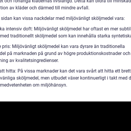
t och förlänga klädernas livslängd. Detta kan bidra till minskad
ion av kläder och därmed till mindre avfall.
 sidan kan vissa nackdelar med miljövänligt sköljmedel vara:
lika intensiv doft: Miljövänligt sköljmedel har oftast en mer subtil
med traditionellt sköljmedel som kan innehålla starka syntetiska
 pris: Miljövänligt sköljmedel kan vara dyrare än traditionella
del på marknaden på grund av högre produktionskostnader och
ing av kvalitetsingredienser.
att hitta: På vissa marknader kan det vara svårt att hitta ett bret
övänliga sköljmedel, men utbudet växer kontinuerligt i takt med 
medvetenheten om miljöhänsyn.