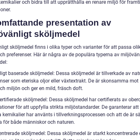
kemikalier och bidra till att upprätthålla en renare miljö för framt
oner.
omfattande presentation av
övänligt sköljmedel
ligt sköljmedel finns i olika typer och varianter för att passa oli
ch preferenser. Här är några av de populära typerna av miljövänl
del:
ligt baserade sköljmedel: Dessa sköljmedel är tillverkade av nat
enser som eteriska oljor eller växtextrakt. De är skonsamma mot
ch miljön och ger en mild, fräsch doft.
ertifierade sköljmedel: Dessa sköljmedel har certifierats av obe
tioner för att uppfylla strikta miljöstandarder. De garanterar att
 kemikalier har använts i tillverkningsprocessen och att de är sä
 för både människor och naturen.
entrerade sköljmedel: Dessa sköljmedel är starkt koncentrerade