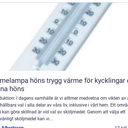
pa höns trygg värme för kycklingar och
xna höns
duktion: I dagens samhälle är vi alltmer medvetna om vikten av 
hållbara val i alla delar av våra liv, inklusive i vårt hem. Ett omr
i kan göra skillnad är vid val av sköljmedel. Genom att välja ett
vänligt sköljmedel kan vi...
a Albertsson
12 jul