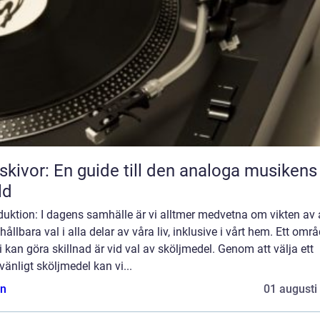
skivor: En guide till den analoga musikens
ld
duktion: I dagens samhälle är vi alltmer medvetna om vikten av 
hållbara val i alla delar av våra liv, inklusive i vårt hem. Ett omr
i kan göra skillnad är vid val av sköljmedel. Genom att välja ett
vänligt sköljmedel kan vi...
n
01 augusti