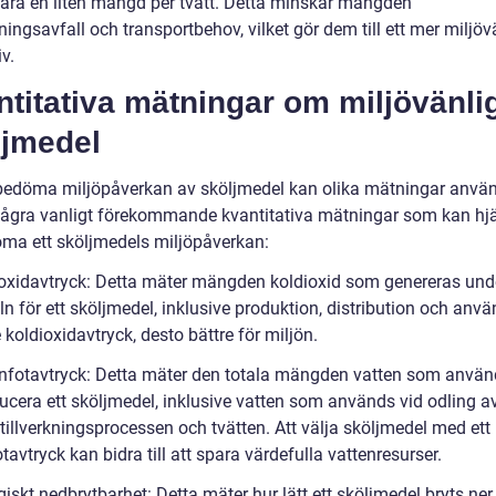
bara en liten mängd per tvätt. Detta minskar mängden
ingsavfall och transportbehov, vilket gör dem till ett mer miljöv
iv.
titativa mätningar om miljövänli
ljmedel
 bedöma miljöpåverkan av sköljmedel kan olika mätningar anvä
några vanligt förekommande kvantitativa mätningar som kan hj
öma ett sköljmedels miljöpåverkan:
ioxidavtryck: Detta mäter mängden koldioxid som genereras und
ln för ett sköljmedel, inklusive produktion, distribution och anv
 koldioxidavtryck, desto bättre för miljön.
enfotavtryck: Detta mäter den totala mängden vatten som använ
ducera ett sköljmedel, inklusive vatten som används vid odling a
 tillverkningsprocessen och tvätten. Att välja sköljmedel med ett 
tavtryck kan bidra till att spara värdefulla vattenresurser.
giskt nedbrytbarhet: Detta mäter hur lätt ett sköljmedel bryts ner 