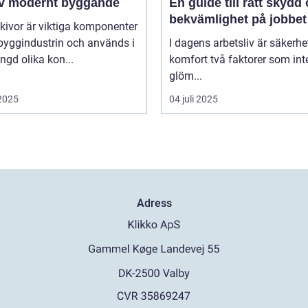
av modernt byggande
En guide till rätt skydd
bekvämlighet på jobbet
kivor är viktiga komponenter
byggindustrin och används i
I dagens arbetsliv är säkerhe
gd olika kon...
komfort två faktorer som int
glöm...
 2025
04 juli 2025
Adress