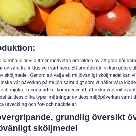
oduktion:
 samhälle är vi alltmer medvetna om vikten av att göra hållbara 
ar av våra liv, inklusive i vårt hem. Ett område där vi kan göra ski
av sköljmedel. Genom att välja ett miljövänligt sköljmedel kan vi
 minska vår påverkan på miljön samtidigt som vi håller våra kläde
 och mjuka. I denna artikel kommer vi att utforska vad miljövänl
del är, dess olika typer, mätningar av dess miljöpåverkan samt 
ka utveckling och för- och nackdelar.
vergripande, grundlig översikt ö
övänligt sköljmedel