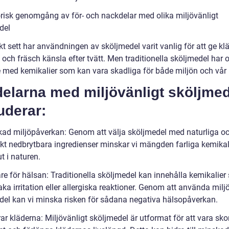
orisk genomgång av för- och nackdelar med olika miljövänligt
del
kt sett har användningen av sköljmedel varit vanlig för att ge kl
och fräsch känsla efter tvätt. Men traditionella sköljmedel har o
 med kemikalier som kan vara skadliga för både miljön och vår 
elarna med miljövänligt sköljmed
uderar:
kad miljöpåverkan: Genom att välja sköljmedel med naturliga o
skt nedbrytbara ingredienser minskar vi mängden farliga kemika
t i naturen.
are för hälsan: Traditionella sköljmedel kan innehålla kemikalie
ka irritation eller allergiska reaktioner. Genom att använda milj
del kan vi minska risken för sådana negativa hälsopåverkan.
rar kläderna: Miljövänligt sköljmedel är utformat för att vara s