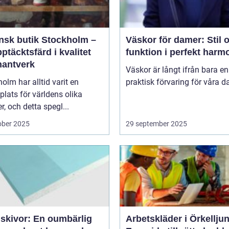
ensk butik Stockholm –
Väskor för damer: Stil 
ptäcktsfärd i kvalitet
funktion i perfekt harm
hantverk
Väskor är långt ifrån bara en
olm har alltid varit en
praktisk förvaring för våra da
lats för världens olika
er, och detta spegl...
ober 2025
29 september 2025
skivor: En oumbärlig
Arbetskläder i Örkellju