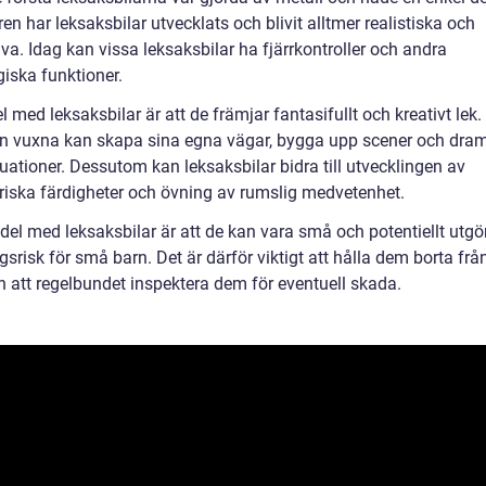
en har leksaksbilar utvecklats och blivit alltmer realistiska och
iva. Idag kan vissa leksaksbilar ha fjärrkontroller och andra
giska funktioner.
l med leksaksbilar är att de främjar fantasifullt och kreativt lek.
n vuxna kan skapa sina egna vägar, bygga upp scener och dram
tuationer. Dessutom kan leksaksbilar bidra till utvecklingen av
riska färdigheter och övning av rumslig medvetenhet.
del med leksaksbilar är att de kan vara små och potentiellt utgö
srisk för små barn. Det är därför viktigt att hålla dem borta fr
h att regelbundet inspektera dem för eventuell skada.