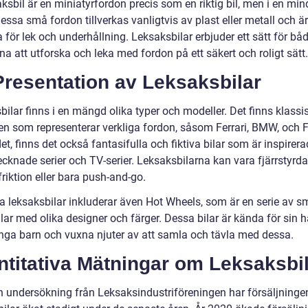
ksbil är en miniatyrfordon precis som en riktig bil, men i en min
essa små fordon tillverkas vanligtvis av plast eller metall och är
för lek och underhållning. Leksaksbilar erbjuder ett sätt för bå
a att utforska och leka med fordon på ett säkert och roligt sätt.
Presentation av Leksaksbilar
ilar finns i en mängd olika typer och modeller. Det finns klassi
en som representerar verkliga fordon, såsom Ferrari, BMW, och F
et, finns det också fantasifulla och fiktiva bilar som är inspirer
tecknade serier och TV-serier. Leksaksbilarna kan vara fjärrstyrda
riktion eller bara push-and-go.
a leksaksbilar inkluderar även Hot Wheels, som är en serie av s
lar med olika designer och färger. Dessa bilar är kända för sin h
ga barn och vuxna njuter av att samla och tävla med dessa.
ntitativa Mätningar om Leksaksbi
en undersökning från Leksaksindustriföreningen har försäljninge