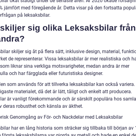
bilar ökat stadigt under de senaste åren. År 2020 ökade försäljn
 jämfört med föregående år. Detta visar på den fortsatta popul
rfrågan på leksaksbilar.
skiljer sig olika Leksaksbilar från
andra?
ilar skiljer sig åt på flera sätt, inklusive design, material, funkti
et de representerar. Vissa leksaksbilar är mer realistiska och h
r som liknar sina verkliga motsvarigheter, medan andra är mer
ulla och har färgglada eller futuristiska designer.
en som används för att tillverka leksaksbilar kan också variera. 
igaste materialet, då det är lätt, tåligt och enkelt att producera.
ilar är vanligt förekommande och är särskilt populära hos samla
v deras robusthet och känsla av äkthet.
orisk Genomgång av För- och Nackdelar med Leksaksbilar
ilar har en lång historia som sträcker sig tillbaka till början av
e första leksaksbilarna var gjorda av metall och hade en enkel d