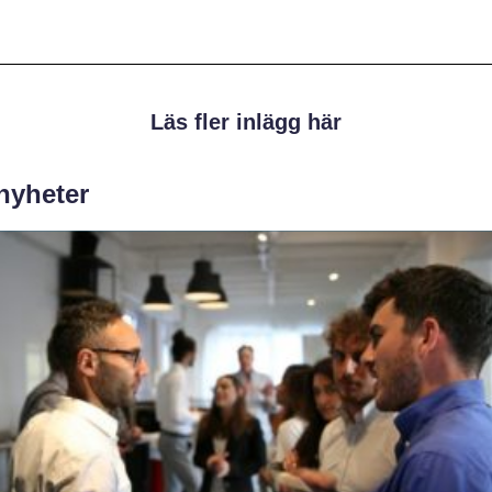
Läs fler inlägg här
 nyheter