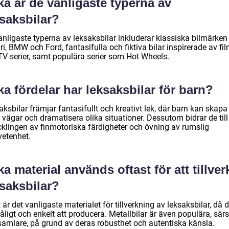
ka är de vanligaste typerna av
saksbilar?
anligaste typerna av leksaksbilar inkluderar klassiska bilmärke
ri, BMW och Ford, fantasifulla och fiktiva bilar inspirerade av fi
TV-serier, samt populära serier som Hot Wheels.
ka fördelar har leksaksbilar för barn?
ksbilar främjar fantasifullt och kreativt lek, där barn kan skapa
vägar och dramatisera olika situationer. Dessutom bidrar de till
cklingen av finmotoriska färdigheter och övning av rumslig
etenhet.
ka material används oftast för att tillver
saksbilar?
 är det vanligaste materialet för tillverkning av leksaksbilar, då d
 tåligt och enkelt att producera. Metallbilar är även populära, särs
samlare, på grund av deras robusthet och autentiska känsla.