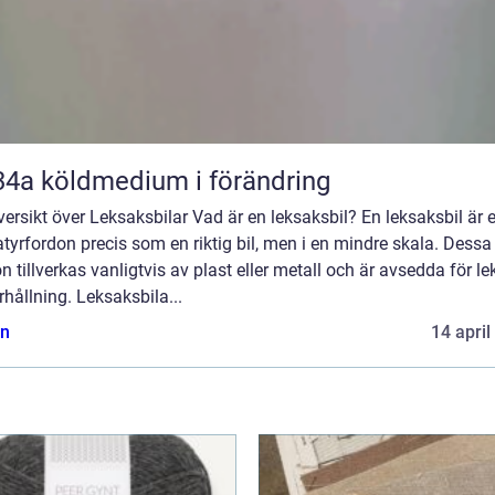
R134a köldmedium i förändring
ersikt över Leksaksbilar Vad är en leksaksbil? En leksaksbil är 
tyrfordon precis som en riktig bil, men i en mindre skala. Dess
n tillverkas vanligtvis av plast eller metall och är avsedda för le
hållning. Leksaksbila...
n
14 april