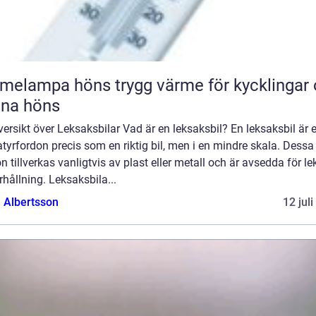
pa höns trygg värme för kycklingar och
xna höns
ersikt över Leksaksbilar Vad är en leksaksbil? En leksaksbil är 
tyrfordon precis som en riktig bil, men i en mindre skala. Dess
n tillverkas vanligtvis av plast eller metall och är avsedda för le
hållning. Leksaksbila...
a Albertsson
12 jul