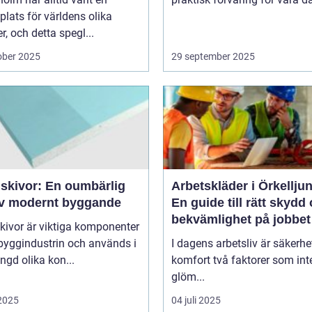
lats för världens olika
er, och detta spegl...
ober 2025
29 september 2025
skivor: En oumbärlig
Arbetskläder i Örkellju
av modernt byggande
En guide till rätt skydd
bekvämlighet på jobbet
kivor är viktiga komponenter
byggindustrin och används i
I dagens arbetsliv är säkerhe
gd olika kon...
komfort två faktorer som int
glöm...
 2025
04 juli 2025