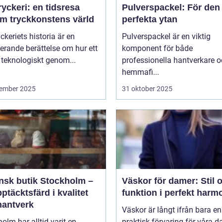
yckeri: en tidsresa
Pulverspackel: För den
m tryckkonstens värld
perfekta ytan
ckeriets historia är en
Pulverspackel är en viktig
erande berättelse om hur ett
komponent för både
 teknologiskt genom...
professionella hantverkare 
hemmafi...
ember 2025
31 oktober 2025
ensk butik Stockholm –
Väskor för damer: Stil 
ptäcktsfärd i kvalitet
funktion i perfekt harm
hantverk
Väskor är långt ifrån bara en
olm har alltid varit en
praktisk förvaring för våra da