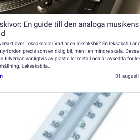
skivor: En guide till den analoga musikens
ld
ersikt över Leksaksbilar Vad är en leksaksbil? En leksaksbil är 
tyrfordon precis som en riktig bil, men i en mindre skala. Dess
n tillverkas vanligtvis av plast eller metall och är avsedda för le
hållning. Leksaksbila...
n
01 augusti