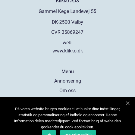
web:
www.klikko.dk
Menu
Annonsering
Om oss
Cookies
På vores website bruges cookies til at huske dine indstillinger,
Kontakta oss
statistik og personalisering af indhold og annoncer. Denne
Sitemap
information deles med tredjepart. Ved fortsat brug af websiden
godkender du cookiepolitikken.