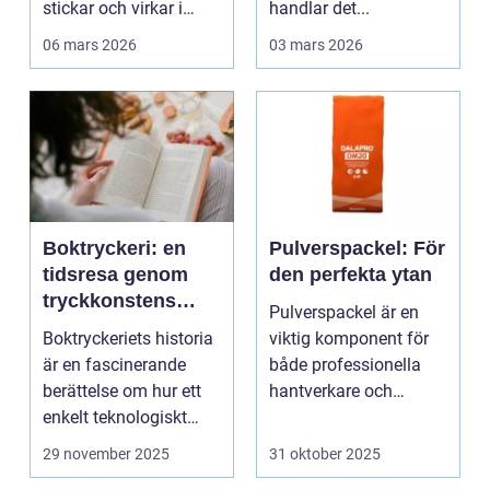
stickar och virkar i
handlar det...
Sverige. Kombin...
06 mars 2026
03 mars 2026
Boktryckeri: en
Pulverspackel: För
tidsresa genom
den perfekta ytan
tryckkonstens
Pulverspackel är en
värld
Boktryckeriets historia
viktig komponent för
är en fascinerande
både professionella
berättelse om hur ett
hantverkare och
enkelt teknologiskt
hemmafi...
genom...
29 november 2025
31 oktober 2025