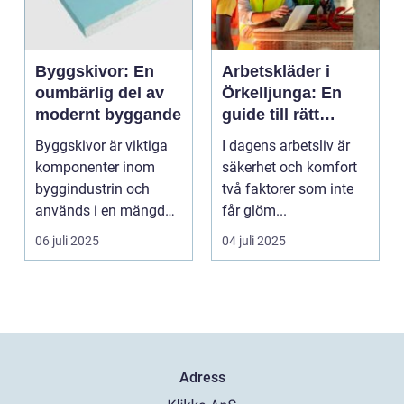
Byggskivor: En
Arbetskläder i
oumbärlig del av
Örkelljunga: En
modernt byggande
guide till rätt
skydd och
Byggskivor är viktiga
I dagens arbetsliv är
bekvämlighet på
komponenter inom
säkerhet och komfort
jobbet
byggindustrin och
två faktorer som inte
används i en mängd
får glöm...
olika kon...
06 juli 2025
04 juli 2025
Adress