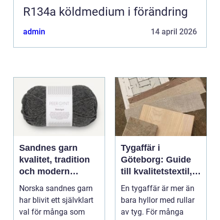
R134a köldmedium i förändring
admin
14 april 2026
Sandnes garn
Tygaffär i
kvalitet, tradition
Göteborg: Guide
och modern
till kvalitetstextil,
stickglädje
sömnad och
Norska sandnes garn
En tygaffär är mer än
inredning
har blivit ett självklart
bara hyllor med rullar
val för många som
av tyg. För många