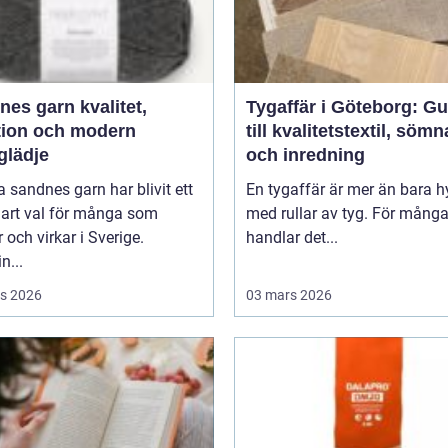
 garn kvalitet,
Tygaffär i Göteborg: Gu
ition och modern
till kvalitetstextil, söm
glädje
och inredning
 sandnes garn har blivit ett
En tygaffär är mer än bara hy
lart val för många som
med rullar av tyg. För mång
r och virkar i Sverige.
handlar det...
n...
s 2026
03 mars 2026