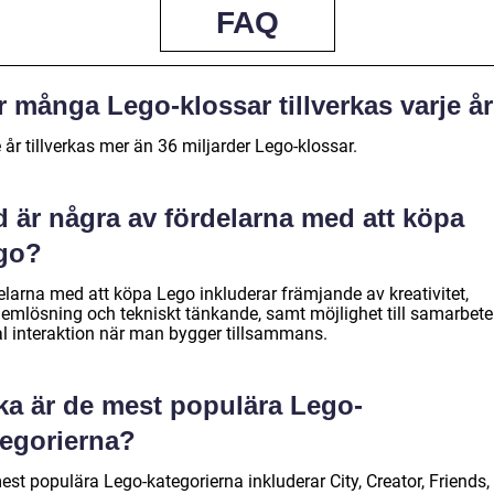
FAQ
 många Lego-klossar tillverkas varje å
 år tillverkas mer än 36 miljarder Lego-klossar.
d är några av fördelarna med att köpa
go?
elarna med att köpa Lego inkluderar främjande av kreativitet,
lemlösning och tekniskt tänkande, samt möjlighet till samarbet
al interaktion när man bygger tillsammans.
lka är de mest populära Lego-
tegorierna?
st populära Lego-kategorierna inkluderar City, Creator, Friends,