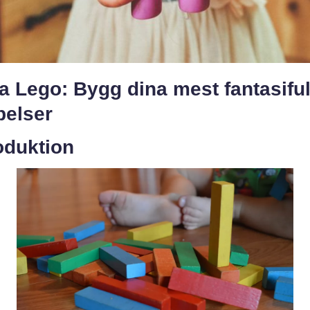
 Lego: Bygg dina mest fantasiful
pelser
oduktion