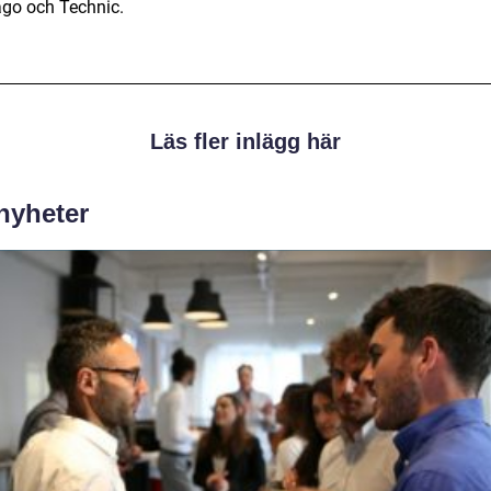
ago och Technic.
Läs fler inlägg här
 nyheter