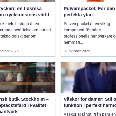
yckeri: en tidsresa
Pulverspackel: För den
m tryckkonstens värld
perfekta ytan
ckeriets historia är en
Pulverspackel är en viktig
erande berättelse om hur ett
komponent för både
 teknologiskt genom...
professionella hantverkare 
hemmafi...
ember 2025
31 oktober 2025
ensk butik Stockholm –
Väskor för damer: Stil 
ptäcktsfärd i kvalitet
funktion i perfekt harm
hantverk
Väskor är långt ifrån bara en