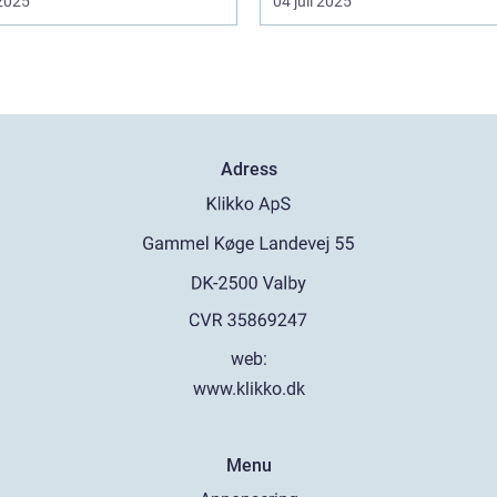
 2025
04 juli 2025
Adress
web:
www.klikko.dk
Menu