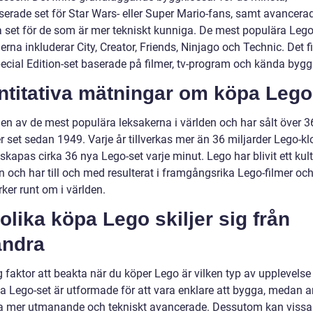
erade set för Star Wars- eller Super Mario-fans, samt avancera
a set för de som är mer tekniskt kunniga. De mest populära Lego
erna inkluderar City, Creator, Friends, Ninjago och Technic. Det f
ecial Edition-set baserade på filmer, tv-program och kända bygg
ntitativa mätningar om köpa Lego
 en av de mest populära leksakerna i världen och har sålt över 3
r set sedan 1949. Varje år tillverkas mer än 36 miljarder Lego-kl
skapas cirka 36 nya Lego-set varje minut. Lego har blivit ett kult
 och har till och med resulterat i framgångsrika Lego-filmer och
ker runt om i världen.
olika köpa Lego skiljer sig från
andra
g faktor att beakta när du köper Lego är vilken typ av upplevelse 
sa Lego-set är utformade för att vara enklare att bygga, medan 
a mer utmanande och tekniskt avancerade. Dessutom kan vissa