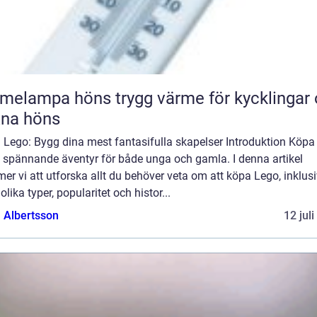
pa höns trygg värme för kycklingar och
xna höns
 Lego: Bygg dina mest fantasifulla skapelser Introduktion Köpa
t spännande äventyr för både unga och gamla. I denna artikel
r vi att utforska allt du behöver veta om att köpa Lego, inklus
olika typer, popularitet och histor...
a Albertsson
12 jul