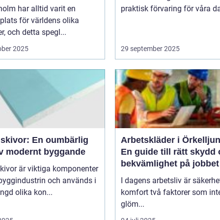
olm har alltid varit en
praktisk förvaring för våra da
lats för världens olika
er, och detta spegl...
ober 2025
29 september 2025
skivor: En oumbärlig
Arbetskläder i Örkellju
av modernt byggande
En guide till rätt skydd
bekvämlighet på jobbet
kivor är viktiga komponenter
byggindustrin och används i
I dagens arbetsliv är säkerhe
gd olika kon...
komfort två faktorer som int
glöm...