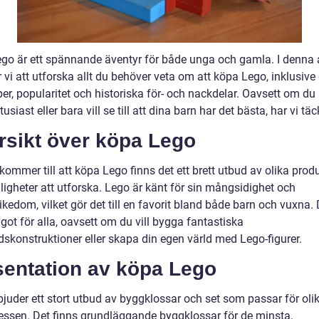
go är ett spännande äventyr för både unga och gamla. I denna a
vi att utforska allt du behöver veta om att köpa Lego, inklusive
per, popularitet och historiska för- och nackdelar. Oavsett om du 
usiast eller bara vill se till att dina barn har det bästa, har vi täck
rsikt över köpa Lego
kommer till att köpa Lego finns det ett brett utbud av olika prod
ligheter att utforska. Lego är känt för sin mångsidighet och
ikedom, vilket gör det till en favorit bland både barn och vuxna. 
got för alla, oavsett om du vill bygga fantastiska
skonstruktioner eller skapa din egen värld med Lego-figurer.
sentation av köpa Lego
juder ett stort utbud av byggklossar och set som passar för olik
ressen. Det finns grundläggande byggklossar för de minsta,