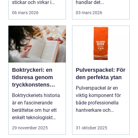
stickar och virkar i
handlar det...
Sverige. Kombin...
06 mars 2026
03 mars 2026
Boktryckeri: en
Pulverspackel: För
tidsresa genom
den perfekta ytan
tryckkonstens
Pulverspackel är en
värld
Boktryckeriets historia
viktig komponent för
är en fascinerande
både professionella
berättelse om hur ett
hantverkare och
enkelt teknologiskt
hemmafi...
genom...
29 november 2025
31 oktober 2025