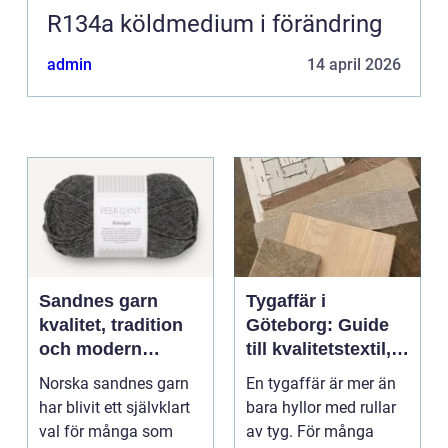
R134a köldmedium i förändring
admin
14 april 2026
Sandnes garn
Tygaffär i
kvalitet, tradition
Göteborg: Guide
och modern
till kvalitetstextil,
stickglädje
sömnad och
Norska sandnes garn
En tygaffär är mer än
inredning
har blivit ett självklart
bara hyllor med rullar
val för många som
av tyg. För många