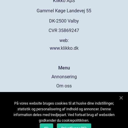
web:
www.klikko.dk
Menu
Annonsering
Om oss
Cookies
På vores website bruges cookies til at huske dine indstillinger,
Kontakta oss
statistik og personalisering af indhold og annoncer. Denne
Sitemap
information deles med tredjepart. Ved fortsat brug af websiden
godkender du cookiepolitikken.