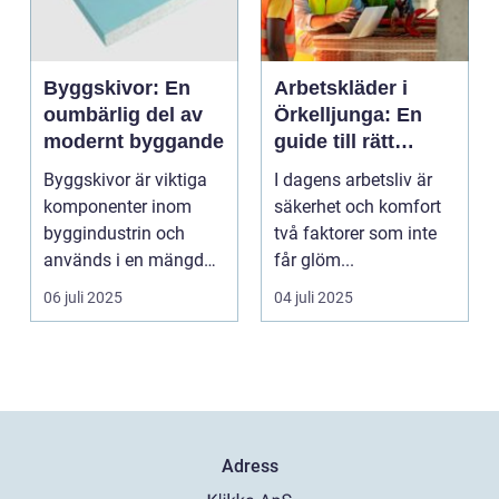
Byggskivor: En
Arbetskläder i
oumbärlig del av
Örkelljunga: En
modernt byggande
guide till rätt
skydd och
Byggskivor är viktiga
I dagens arbetsliv är
bekvämlighet på
komponenter inom
säkerhet och komfort
jobbet
byggindustrin och
två faktorer som inte
används i en mängd
får glöm...
olika kon...
06 juli 2025
04 juli 2025
Adress