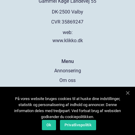
web:
www.klikko.dk
Menu
Annonsering
Om oss
Cookies
På vores website bruges cookies til at huske dine indstillinger,
Kontakta oss
statistik og personalisering af indhold og annoncer. Denne
Sitemap
information deles med tredjepart. Ved fortsat brug af websiden
godkender du cookiepolitikken.
Ok
Privatlivspolitik