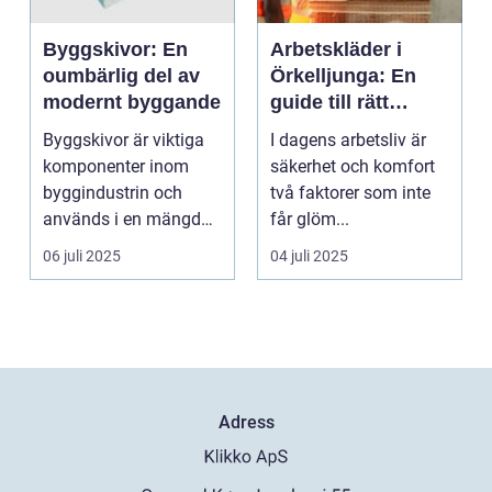
Byggskivor: En
Arbetskläder i
oumbärlig del av
Örkelljunga: En
modernt byggande
guide till rätt
skydd och
Byggskivor är viktiga
I dagens arbetsliv är
bekvämlighet på
komponenter inom
säkerhet och komfort
jobbet
byggindustrin och
två faktorer som inte
används i en mängd
får glöm...
olika kon...
06 juli 2025
04 juli 2025
Adress