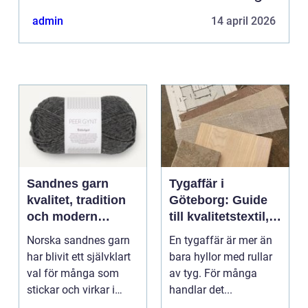
admin
14 april 2026
Sandnes garn
Tygaffär i
kvalitet, tradition
Göteborg: Guide
och modern
till kvalitetstextil,
stickglädje
sömnad och
Norska sandnes garn
En tygaffär är mer än
inredning
har blivit ett självklart
bara hyllor med rullar
val för många som
av tyg. För många
stickar och virkar i
handlar det...
Sverige. Kombin...