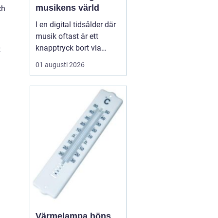
musikens värld
ch
I en digital tidsålder där
musik oftast är ett
knapptryck bort via
t
streamingtjänster, finns
01 augusti 2026
det ännu de som väljer
den analoga charmen
hos LP skivor. Dessa
skivor erbjuder mer än
bara musik; de ger en
taktil och au...
Värmelampa höns