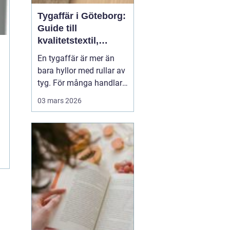
Tygaffär i Göteborg:
Guide till
kvalitetstextil,
sömnad och
En tygaffär är mer än
inredning
bara hyllor med rullar av
tyg. För många handlar
det om kreativitet,
03 mars 2026
hållbarhet och känslan
av att skapa något med
händerna. I Göteborg
finns en lång tradition av
textil...