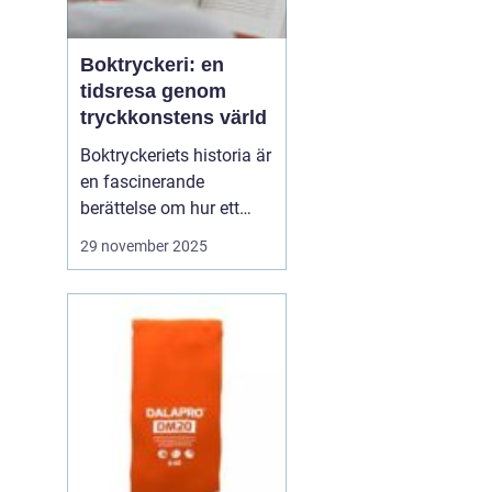
Boktryckeri: en
tidsresa genom
tryckkonstens värld
Boktryckeriets historia är
en fascinerande
berättelse om hur ett
enkelt teknologiskt
29 november 2025
genombrott har
förändrat världen. Från
Gutenberg till dagens
automatiserade
tryckpressar har
boktryckeri varit centrum
för mä...