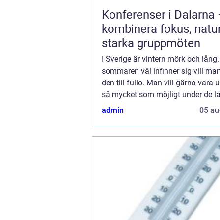
Konferenser i Dalarna
kombinera fokus, natu
starka gruppmöten
I Sverige är vintern mörk och lång.
sommaren väl infinner sig vill man
den till fullo. Man vill gärna vara
så mycket som möjligt under de l
sommardagarna och ljusa, milda k
admin
05 au
Ibland kan man nästan känna sig 
...