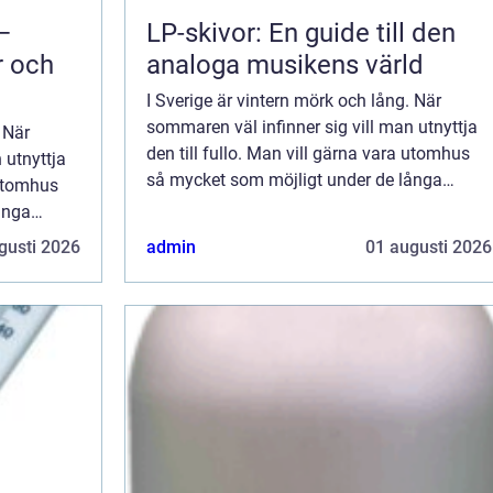
 –
LP-skivor: En guide till den
r och
analoga musikens värld
I Sverige är vintern mörk och lång. När
sommaren väl infinner sig vill man utnyttja
 När
den till fullo. Man vill gärna vara utomhus
 utnyttja
så mycket som möjligt under de långa
 utomhus
sommardagarna och ljusa, milda kvällarna.
ånga
Ibland kan man nästan känna sig desperat i
vällarna.
gusti 2026
admin
01 augusti 2026
...
desperat i