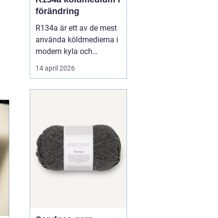
förändring
R134a är ett av de mest
använda köldmedierna i
modern kyla och
luftkonditionering. Under
14 april 2026
många år har gasen
varit standardval i
personbilars AC-system,
i kommersiella kyl- och
frysanläggningar och
inom
läkemedelsindustrin.
Samtidigt pågår en
snabb om...