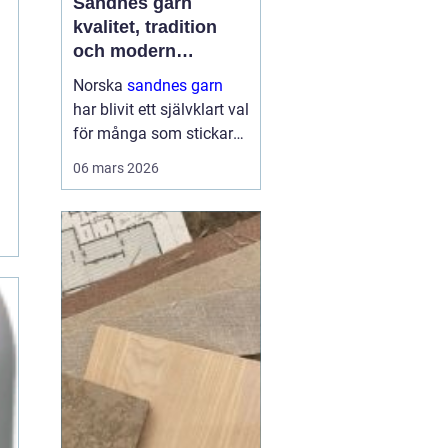
Sandnes garn
kvalitet, tradition
och modern
stickglädje
Norska
sandnes garn
har blivit ett självklart val
för många som stickar
och virkar i Sverige.
06 mars 2026
Kombinationen av
genomtänkta fibrer,
hållbara kvaliteter och
moderna färger gör att
g...