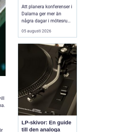
natur och starka
Att planera konferenser i
gruppmöten
Dalarna ger mer än
några dagar i mötesrum.
Många företag söker
05 augusti 2026
miljöer som stärker
gemenskap, kreativitet
och arbetsglädje, och
där är Dalarnas
kombination av kultur, ...
ill
na.
LP-skivor: En guide
till den analoga
ör