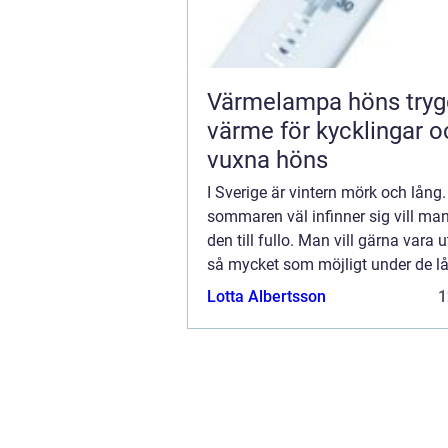
Värmelampa höns trygg
värme för kycklingar o
vuxna höns
I Sverige är vintern mörk och lång.
sommaren väl infinner sig vill man
den till fullo. Man vill gärna vara
så mycket som möjligt under de l
sommardagarna och ljusa, milda k
Lotta Albertsson
1
Ibland kan man nästan känna sig 
...