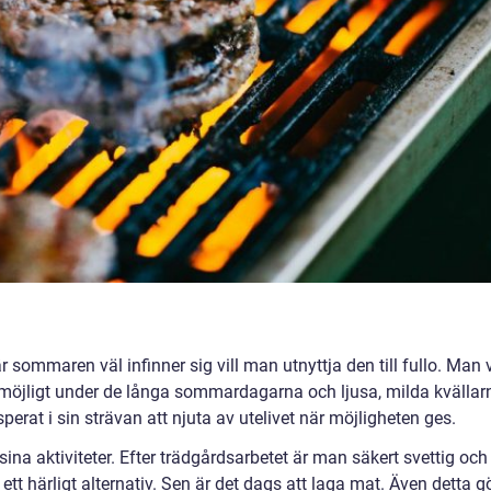
r sommaren väl infinner sig vill man utnyttja den till fullo. Man v
öjligt under de långa sommardagarna och ljusa, milda kvällar
rat i sin strävan att njuta av utelivet när möjligheten ges.
na aktiviteter. Efter trädgårdsarbetet är man säkert svettig och
tt härligt alternativ. Sen är det dags att laga mat. Även detta g