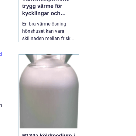
trygg värme för
kycklingar och
vuxna höns
En bra värmelösning i
hönshuset kan vara
skillnaden mellan friska,
växande kycklingar och
onödig stress eller
d
sjukdom. När
temperaturen faller, eller
när nya kycklingar
kläcks, behöver de en
stabil, säker och jämn
värmekälla. Där spelar
12 juli 2026
n
R134a köldmedium i