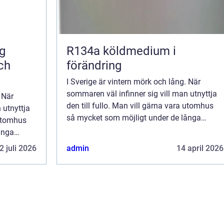
R134a köldmedium i
ch
förändring
I Sverige är vintern mörk och lång. När
sommaren väl infinner sig vill man utnyttja
 När
den till fullo. Man vill gärna vara utomhus
 utnyttja
så mycket som möjligt under de långa
 utomhus
sommardagarna och ljusa, milda kvällarna.
ånga
Ibland kan man nästan känna sig desperat i
vällarna.
2 juli 2026
admin
14 april 2026
...
desperat i