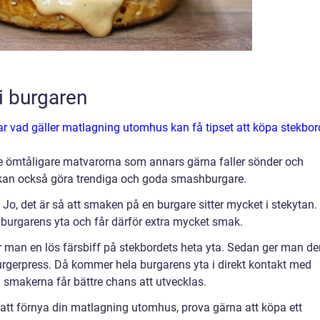
 burgaren
ar vad gäller matlagning utomhus kan få tipset att köpa stekbor
ite ömtåligare matvarorna som annars gärna faller sönder och
an kan också göra trendiga och goda smashburgare.
o, det är så att smaken på en burgare sitter mycket i stekytan.
rgarens yta och får därför extra mycket smak.
man en lös färsbiff på stekbordets heta yta. Sedan ger man de
burgerpress. Då kommer hela burgarens yta i direkt kontakt med
 smakerna får bättre chans att utvecklas.
r att förnya din matlagning utomhus, prova gärna att köpa ett