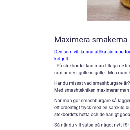
Maximera smakerna i
Den som vill kunna utöka sin reperto
kolgrill
. På stekbordet kan man tillaga de l
ramlar ner i grillens galler. Men m
Har du missat vad smashburgare är? J
Med smashtekniken maximerar man bu
När man gör smashburgare så lägger 
ett ordentligt tryck med en särskild 
stekbordets hetta och de härligt goda
Så när du vill satsa på något nytt fö