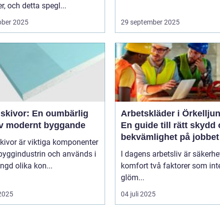
er, och detta spegl...
ober 2025
29 september 2025
skivor: En oumbärlig
Arbetskläder i Örkellju
av modernt byggande
En guide till rätt skydd
bekvämlighet på jobbet
kivor är viktiga komponenter
byggindustrin och används i
I dagens arbetsliv är säkerhe
gd olika kon...
komfort två faktorer som int
glöm...
 2025
04 juli 2025