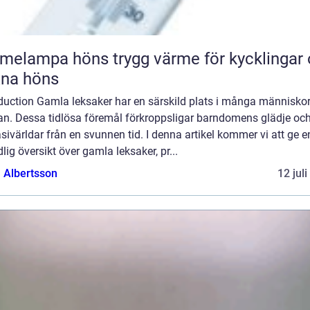
pa höns trygg värme för kycklingar och
xna höns
oduction Gamla leksaker har en särskild plats i många människo
tan. Dessa tidlösa föremål förkroppsligar barndomens glädje oc
sivärldar från en svunnen tid. I denna artikel kommer vi att ge e
lig översikt över gamla leksaker, pr...
a Albertsson
12 jul