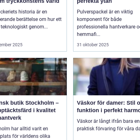
m tryckkonstens värld
perfekta ytan
ckeriets historia är en
Pulverspackel är en viktig
erande berättelse om hur ett
komponent för både
 teknologiskt genom...
professionella hantverkare 
hemmafi...
ember 2025
31 oktober 2025
ensk butik Stockholm –
Väskor för damer: Stil 
ptäcktsfärd i kvalitet
funktion i perfekt harm
hantverk
Väskor är långt ifrån bara en
olm har alltid varit en
praktisk förvaring för våra da
lats för världens olika