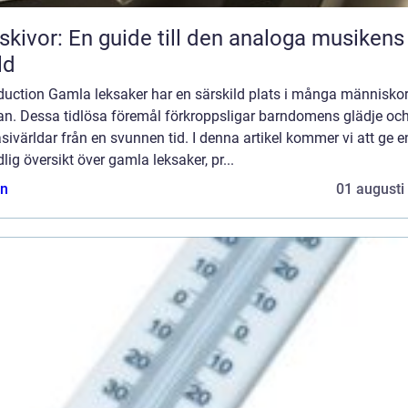
skivor: En guide till den analoga musikens
ld
oduction Gamla leksaker har en särskild plats i många människo
tan. Dessa tidlösa föremål förkroppsligar barndomens glädje oc
sivärldar från en svunnen tid. I denna artikel kommer vi att ge e
lig översikt över gamla leksaker, pr...
n
01 augusti