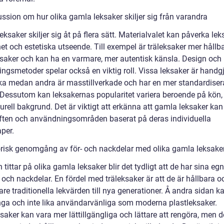
ussion om hur olika gamla leksaker skiljer sig från varandra
ksaker skiljer sig åt på flera sätt. Materialvalet kan påverka le
et och estetiska utseende. Till exempel är träleksaker mer hållb
ksaker och kan ha en varmare, mer autentisk känsla. Design och
ningsmetoder spelar också en viktig roll. Vissa leksaker är handg
ka medan andra är masstillverkade och har en mer standardise
 Dessutom kan leksakernas popularitet variera beroende på kön, 
urell bakgrund. Det är viktigt att erkänna att gamla leksaker kan
yften och användningsområden baserat på deras individuella
per.
orisk genomgång av för- och nackdelar med olika gamla leksake
tittar på olika gamla leksaker blir det tydligt att de har sina eg
 och nackdelar. En fördel med träleksaker är att de är hållbara 
are traditionella lekvärden till nya generationer. Å andra sidan k
nga och inte lika användarvänliga som moderna plastleksaker.
saker kan vara mer lättillgängliga och lättare att rengöra, men 