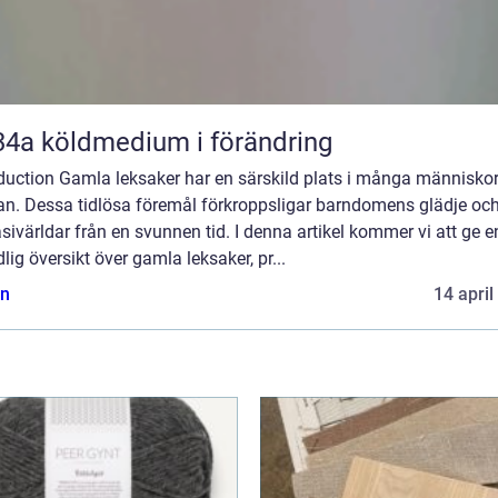
R134a köldmedium i förändring
oduction Gamla leksaker har en särskild plats i många människo
tan. Dessa tidlösa föremål förkroppsligar barndomens glädje oc
sivärldar från en svunnen tid. I denna artikel kommer vi att ge e
lig översikt över gamla leksaker, pr...
n
14 april