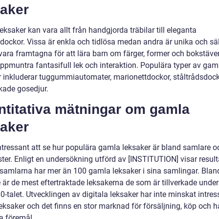
saker
ksaker kan vara allt från handgjorda träbilar till eleganta
sdockor. Vissa är enkla och tidlösa medan andra är unika och säl
ara framtagna för att lära barn om färger, former och bokstäver 
uppmuntra fantasifull lek och interaktion. Populära typer av gam
r inkluderar tuggummiautomater, marionettdockor, ståltrådsdoc
kade gosedjur.
ntitativa mätningar om gamla
saker
intressant att se hur populära gamla leksaker är bland samlare o
ter. Enligt en undersökning utförd av [INSTITUTION] visar resulta
samlarna har mer än 100 gamla leksaker i sina samlingar. Blan
 är de mest eftertraktade leksakerna de som är tillverkade unde
-talet. Utvecklingen av digitala leksaker har inte minskat intres
eksaker och det finns en stor marknad för försäljning, köp och 
a föremål.