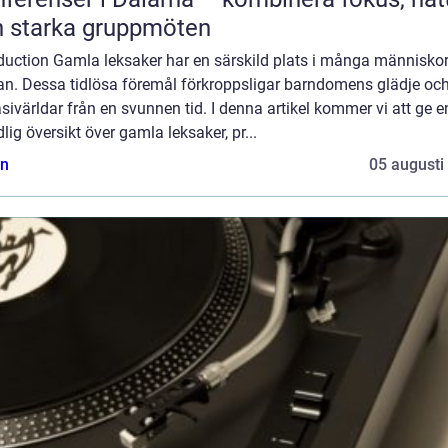
 starka gruppmöten
oduction Gamla leksaker har en särskild plats i många människo
tan. Dessa tidlösa föremål förkroppsligar barndomens glädje oc
sivärldar från en svunnen tid. I denna artikel kommer vi att ge e
lig översikt över gamla leksaker, pr...
n
05 augusti