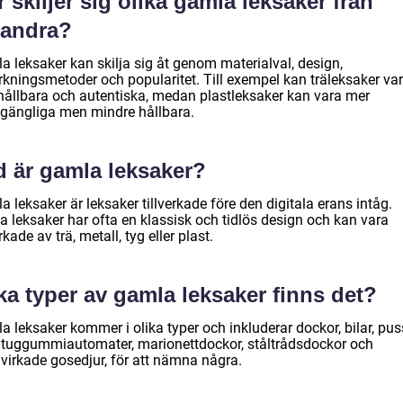
 skiljer sig olika gamla leksaker från
randra?
a leksaker kan skilja sig åt genom materialval, design,
erkningsmetoder och popularitet. Till exempel kan träleksaker va
hållbara och autentiska, medan plastleksaker kan vara mer
llgängliga men mindre hållbara.
d är gamla leksaker?
 leksaker är leksaker tillverkade före den digitala erans intåg.
a leksaker har ofta en klassisk och tidlös design och kan vara
erkade av trä, metall, tyg eller plast.
ka typer av gamla leksaker finns det?
 leksaker kommer i olika typer och inkluderar dockor, bilar, pus
, tuggummiautomater, marionettdockor, ståltrådsdockor och
virkade gosedjur, för att nämna några.