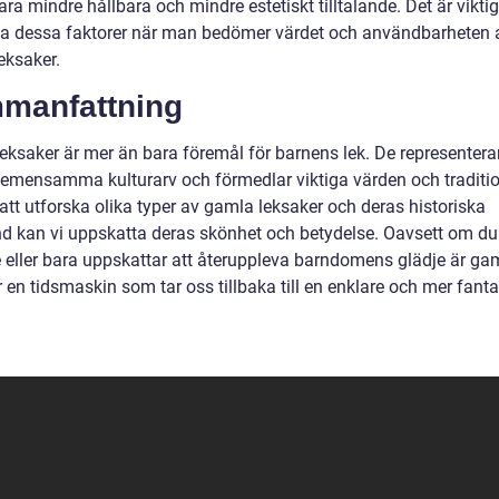
ra mindre hållbara och mindre estetiskt tilltalande. Det är viktig
a dessa faktorer när man bedömer värdet och användbarheten a
eksaker.
manfattning
eksaker är mer än bara föremål för barnens lek. De representerar
gemensamma kulturarv och förmedlar viktiga värden och traditio
tt utforska olika typer av gamla leksaker och deras historiska
d kan vi uppskatta deras skönhet och betydelse. Oavsett om du
 eller bara uppskattar att återuppleva barndomens glädje är ga
 en tidsmaskin som tar oss tillbaka till en enklare och mer fanta