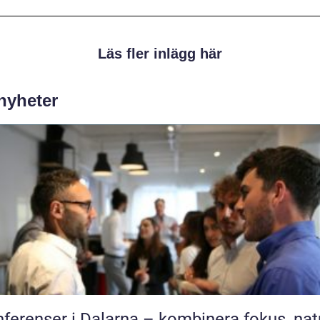
Läs fler inlägg här
 nyheter
ferenser i Dalarna – kombinera fokus, nat