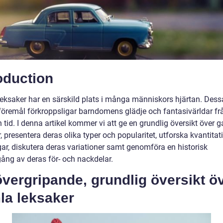
oduction
eksaker har en särskild plats i många människors hjärtan. Dess
 föremål förkroppsligar barndomens glädje och fantasivärldar fr
tid. I denna artikel kommer vi att ge en grundlig översikt över 
, presentera deras olika typer och popularitet, utforska kvantitat
ar, diskutera deras variationer samt genomföra en historisk
ng av deras för- och nackdelar.
vergripande, grundlig översikt ö
la leksaker