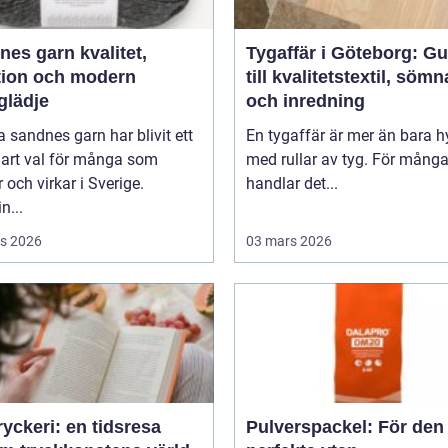
 garn kvalitet,
Tygaffär i Göteborg: Gu
ition och modern
till kvalitetstextil, söm
glädje
och inredning
 sandnes garn har blivit ett
En tygaffär är mer än bara hy
lart val för många som
med rullar av tyg. För mång
r och virkar i Sverige.
handlar det...
n...
s 2026
03 mars 2026
yckeri: en tidsresa
Pulverspackel: För den