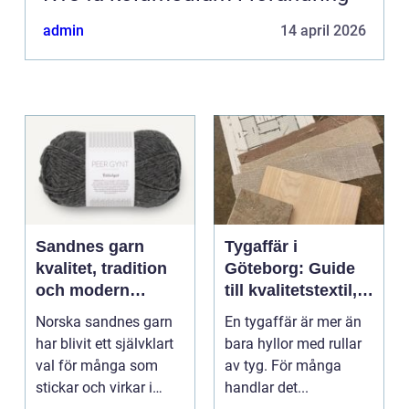
admin
14 april 2026
Sandnes garn
Tygaffär i
kvalitet, tradition
Göteborg: Guide
och modern
till kvalitetstextil,
stickglädje
sömnad och
Norska sandnes garn
En tygaffär är mer än
inredning
har blivit ett självklart
bara hyllor med rullar
val för många som
av tyg. För många
stickar och virkar i
handlar det...