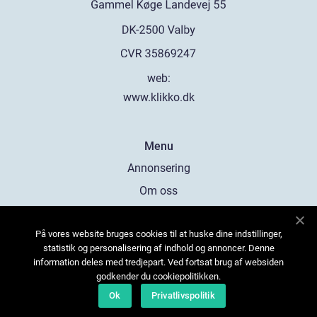
web:
www.klikko.dk
Menu
Annonsering
Om oss
Cookies
På vores website bruges cookies til at huske dine indstillinger,
Kontakta oss
statistik og personalisering af indhold og annoncer. Denne
Sitemap
information deles med tredjepart. Ved fortsat brug af websiden
godkender du cookiepolitikken.
Ok
Privatlivspolitik