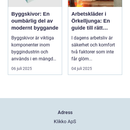
Byggskivor: En
Arbetskläder i
oumbärlig del av
Örkelljunga: En
modernt byggande
guide till rätt
skydd och
Byggskivor är viktiga
I dagens arbetsliv är
bekvämlighet på
komponenter inom
säkerhet och komfort
jobbet
byggindustrin och
två faktorer som inte
används i en mängd
får glöm...
olika kon...
06 juli 2025
04 juli 2025
Adress