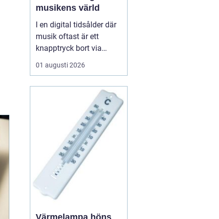
musikens värld
I en digital tidsålder där
musik oftast är ett
knapptryck bort via
streamingtjänster, finns
01 augusti 2026
det ännu de som väljer
den analoga charmen
hos LP skivor. Dessa
skivor erbjuder mer än
bara musik; de ger en
taktil och au...
Värmelampa höns