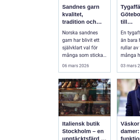
Sandnes garn
Tygaffä
kvalitet,
Götebo
tradition och
till
modern
kvalitet
Norska sandnes
En tygaf
stickglädje
sömna
garn har blivit ett
än bara 
inredn
självklart val för
rullar av
många som stickar
många h
och virkar i Sverige.
det...
06 mars 2026
03 mars 
Kombin...
Italiensk butik
Väskor
Stockholm – en
damer: 
upptäcktsfärd i
funktio