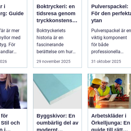
r i
Boktryckeri: en
Pulverspackel:
rg: Guide
tidsresa genom
För den perfekt
tryckkonstens
ytan
stextil,
värld
fär är mer
Boktryckeriets
Pulverspackel är e
d och
hyllor med
historia är en
viktig komponent
ing
 tyg. För
fascinerande
för både
andlar
berättelse om hur
professionella
ett enkelt
hantverkare och
2026
29 november 2025
31 oktober 2025
teknologiskt
hemmafi...
genom...
 för
Byggskivor: En
Arbetskläder i
Stil och
oumbärlig del av
Örkelljunga: En
n i
modernt
guide till rätt