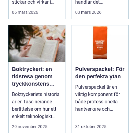
stickar och virkar i
handlar det...
Sverige. Kombin...
06 mars 2026
03 mars 2026
Boktryckeri: en
Pulverspackel: För
tidsresa genom
den perfekta ytan
tryckkonstens
Pulverspackel är en
värld
Boktryckeriets historia
viktig komponent för
är en fascinerande
både professionella
berättelse om hur ett
hantverkare och
enkelt teknologiskt
hemmafi...
genom...
29 november 2025
31 oktober 2025