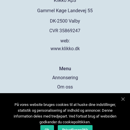
web:
www.klikko.dk
Menu
Annonsering
Om oss
Cookies
På vores website bruges cookies til at huske dine indstillinger,
Kontakta oss
statistik og personalisering af indhold og annoncer. Denne
Sitemap
information deles med tredjepart. Ved fortsat brug af websiden
godkender du cookiepolitikken.
Ok
Privatlivspolitik