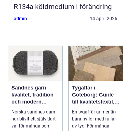
R134a köldmedium i förändring
admin
14 april 2026
Sandnes garn
Tygaffär i
kvalitet, tradition
Göteborg: Guide
och modern
till kvalitetstextil,
stickglädje
sömnad och
Norska sandnes garn
En tygaffär är mer än
inredning
har blivit ett självklart
bara hyllor med rullar
val för många som
av tyg. För många