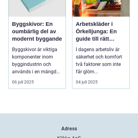
Byggskivor: En
Arbetskläder i
oumbärlig del av
Örkelljunga: En
modernt byggande
guide till rätt
skydd och
Byggskivor är viktiga
I dagens arbetsliv är
bekvämlighet på
komponenter inom
säkerhet och komfort
jobbet
byggindustrin och
två faktorer som inte
används i en mängd
får glöm...
olika kon...
06 juli 2025
04 juli 2025
Adress