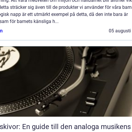
ning: Att vara medveten om miljön och hållbarhet blir alltmer vikt
etta sträcker sig även till de produkter vi använder för våra barn
gisk napp är ett utmärkt exempel på detta, då den inte bara är
am för barnets känsliga h...
n
05 augusti
skivor: En guide till den analoga musikens