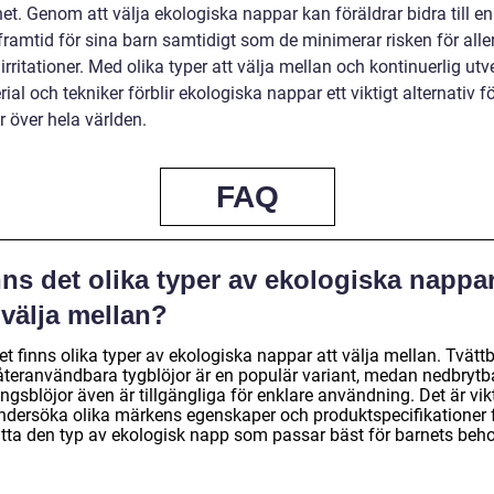
et. Genom att välja ekologiska nappar kan föräldrar bidra till e
framtid för sina barn samtidigt som de minimerar risken för alle
rritationer. Med olika typer att välja mellan och kontinuerlig utv
ial och tekniker förblir ekologiska nappar ett viktigt alternativ f
r över hela världen.
FAQ
ns det olika typer av ekologiska nappa
 välja mellan?
et finns olika typer av ekologiska nappar att välja mellan. Tvätt
återanvändbara tygblöjor är en populär variant, medan nedbrytb
gsblöjor även är tillgängliga för enklare användning. Det är vik
undersöka olika märkens egenskaper och produktspecifikationer 
hitta den typ av ekologisk napp som passar bäst för barnets beho