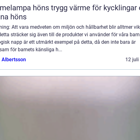
pa höns trygg värme för kycklingar och
xna höns
ning: Att vara medveten om miljön och hållbarhet blir alltmer vikt
etta sträcker sig även till de produkter vi använder för våra barn
gisk napp är ett utmärkt exempel på detta, då den inte bara är
am för barnets känsliga h...
a Albertsson
12 jul