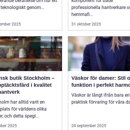
erande berättelse om hur ett
komponent för både
 teknologiskt genom...
professionella hantverkare 
hemmafi...
ember 2025
31 oktober 2025
ensk butik Stockholm –
Väskor för damer: Stil 
ptäcktsfärd i kvalitet
funktion i perfekt harm
hantverk
Väskor är långt ifrån bara en
olm har alltid varit en
praktisk förvaring för våra da
lats för världens olika
er, och detta spegl...
ober 2025
29 september 2025