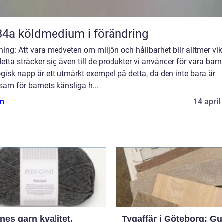
R134a köldmedium i förändring
ning: Att vara medveten om miljön och hållbarhet blir alltmer vikt
etta sträcker sig även till de produkter vi använder för våra barn
gisk napp är ett utmärkt exempel på detta, då den inte bara är
am för barnets känsliga h...
n
14 april
 garn kvalitet,
Tygaffär i Göteborg: Gu