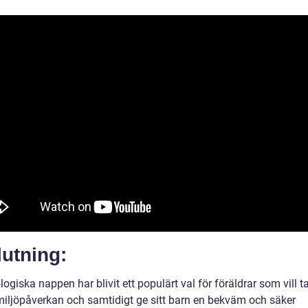
utning:
ogiska nappen har blivit ett populärt val för föräldrar som vill t
 miljöpåverkan och samtidigt ge sitt barn en bekväm och säker