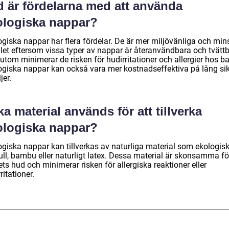
d är fördelarna med att använda
ologiska nappar?
ogiska nappar har flera fördelar. De är mer miljövänliga och min
llet eftersom vissa typer av nappar är återanvändbara och tvättb
tom minimerar de risken för hudirritationer och allergier hos ba
ogiska nappar kan också vara mer kostnadseffektiva på lång sik
jer.
ka material används för att tillverka
ologiska nappar?
ogiska nappar kan tillverkas av naturliga material som ekologis
ll, bambu eller naturligt latex. Dessa material är skonsamma fö
ts hud och minimerar risken för allergiska reaktioner eller
ritationer.