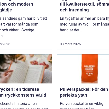
ition och modern
till kvalitetstextil, söm
glädje
och inredning
 sandnes garn har blivit ett
En tygaffär är mer än bara hy
lart val för många som
med rullar av tyg. För mång
r och virkar i Sverige.
handlar det...
n...
s 2026
03 mars 2026
yckeri: en tidsresa
Pulverspackel: För den
m tryckkonstens värld
perfekta ytan
ckeriets historia är en
Pulverspackel är en viktig