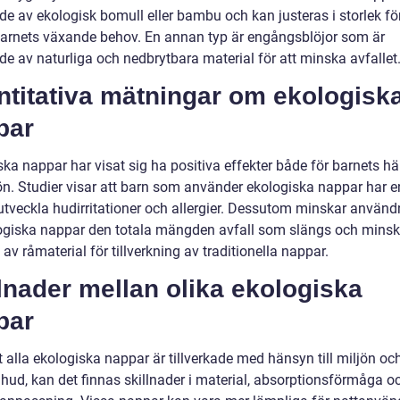
ade av ekologisk bomull eller bambu och kan justeras i storlek för
arnets växande behov. En annan typ är engångsblöjor som är
ade av naturliga och nedbrytbara material för att minska avfallet
ntitativa mätningar om ekologisk
par
ska nappar har visat sig ha positiva effekter både för barnets h
jön. Studier visar att barn som använder ekologiska nappar har e
t utveckla hudirritationer och allergier. Dessutom minskar använ
ogiska nappar den totala mängden avfall som slängs och minsk
av råmaterial för tillverkning av traditionella nappar.
lnader mellan olika ekologiska
par
t alla ekologiska nappar är tillverkade med hänsyn till miljön oc
 hud, kan det finnas skillnader i material, absorptionsförmåga o