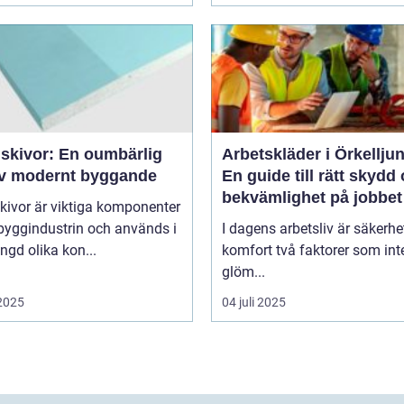
skivor: En oumbärlig
Arbetskläder i Örkellju
av modernt byggande
En guide till rätt skydd
bekvämlighet på jobbet
kivor är viktiga komponenter
byggindustrin och används i
I dagens arbetsliv är säkerhe
gd olika kon...
komfort två faktorer som int
glöm...
 2025
04 juli 2025