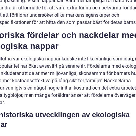
sanpassning. Vissa nappar kan vara mer lämpliga för nattanvän
ndra är utformade för att vara extra tunna och bekväma för dag
igt att föräldrar undersöker olika märkens egenskaper och
pecifikationer för att hitta den som passar bäst för deras barns
oriska fördelar och nackdelar me
logiska nappar
rflutna var ekologiska nappar kanske inte lika vanliga som idag,
opularitet har ökat avsevärt på senare år. Fördelarna med ekolo
inkluderar att de är mer miljövänliga, skonsamma för barnets h
a mer kostnadseffektiva på lång sikt för familjer. Nackdelarna
ar vanligtvis en något högre initial kostnad och det extra arbet
tta tygblöjor, men många föräldrar anser att fördelarna överväge
ar.
historiska utvecklingen av ekologiska
ar