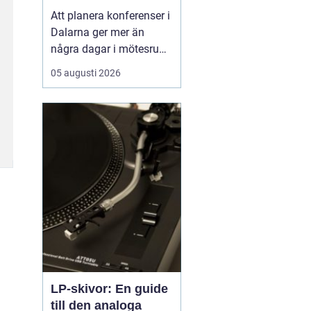
natur och starka
Att planera konferenser i
gruppmöten
Dalarna ger mer än
några dagar i mötesrum.
Många företag söker
05 augusti 2026
miljöer som stärker
gemenskap, kreativitet
och arbetsglädje, och
där är Dalarnas
kombination av kultur, ...
LP-skivor: En guide
till den analoga