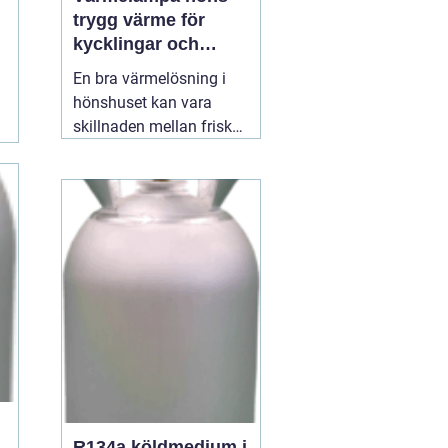
trygg värme för
kycklingar och
vuxna höns
En bra värmelösning i
hönshuset kan vara
skillnaden mellan friska,
växande kycklingar och
onödig stress eller
sjukdom. När
temperaturen faller, eller
när nya kycklingar
kläcks, behöver de en
stabil, säker och jämn
värmekälla. Där spelar
12 juli 2026
R134a köldmedium i