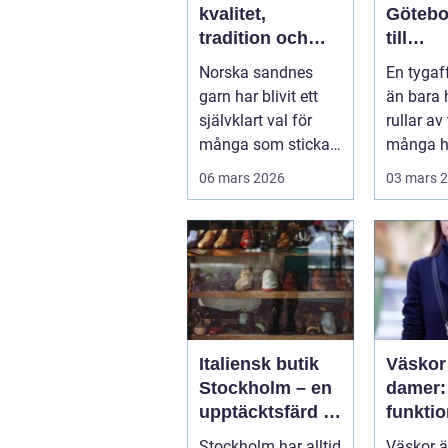
kvalitet,
Götebo
tradition och
till
modern
kvalitet
Norska sandnes
En tygaf
stickglädje
sömna
garn har blivit ett
än bara 
inredn
självklart val för
rullar av
många som stickar
många h
och virkar i Sverige.
det...
06 mars 2026
03 mars 
Kombin...
Italiensk butik
Väskor
Stockholm – en
damer: 
upptäcktsfärd i
funktio
kvalitet och
perfek
Stockholm har alltid
Väskor ä