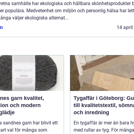
etna samhälle har ekologiska och hållbara skönhetsprodukter bl
er populära. Medvetenhet om miljön och personlig hälsa har lett 
ånga väljer ekologiska alternat...
n
14 april
 garn kvalitet,
Tygaffär i Göteborg: Gu
ition och modern
till kvalitetstextil, söm
glädje
och inredning
 sandnes garn har blivit ett
En tygaffär är mer än bara hy
lart val för många som
med rullar av tyg. För mång