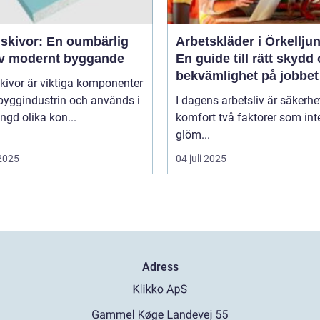
skivor: En oumbärlig
Arbetskläder i Örkellju
av modernt byggande
En guide till rätt skydd
bekvämlighet på jobbet
kivor är viktiga komponenter
byggindustrin och används i
I dagens arbetsliv är säkerhe
gd olika kon...
komfort två faktorer som int
glöm...
 2025
04 juli 2025
Adress