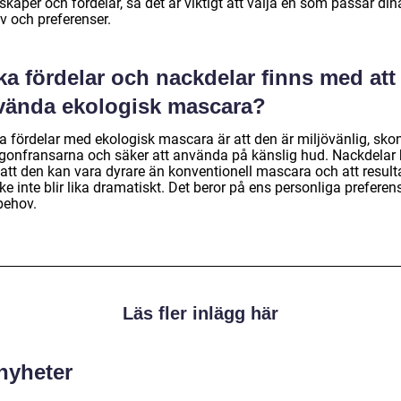
kaper och fördelar, så det är viktigt att välja en som passar din
v och preferenser.
ka fördelar och nackdelar finns med att
vända ekologisk mascara?
a fördelar med ekologisk mascara är att den är miljövänlig, sk
ögonfransarna och säker att använda på känslig hud. Nackdelar
 att den kan vara dyrare än konventionell mascara och att result
e inte blir lika dramatiskt. Det beror på ens personliga preferen
behov.
Läs fler inlägg här
 nyheter