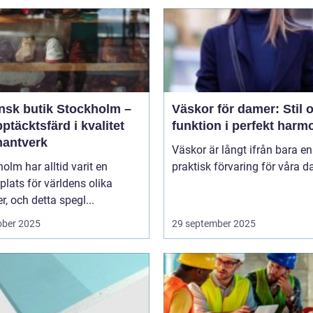
ensk butik Stockholm –
Väskor för damer: Stil 
ptäcktsfärd i kvalitet
funktion i perfekt harm
hantverk
Väskor är långt ifrån bara en
olm har alltid varit en
praktisk förvaring för våra da
lats för världens olika
er, och detta spegl...
ober 2025
29 september 2025