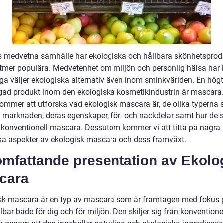
s medvetna samhälle har ekologiska och hållbara skönhetsprod
lltmer populära. Medvetenhet om miljön och personlig hälsa har let
ga väljer ekologiska alternativ även inom sminkvärlden. En högt
ågad produkt inom den ekologiska kosmetikindustrin är mascara
 kommer att utforska vad ekologisk mascara är, de olika typerna
å marknaden, deras egenskaper, för- och nackdelar samt hur de sk
n konventionell mascara. Dessutom kommer vi att titta på några
ska aspekter av ekologisk mascara och dess framväxt.
omfattande presentation av Ekolo
cara
sk mascara är en typ av mascara som är framtagen med fokus p
lbar både för dig och för miljön. Den skiljer sig från konventione