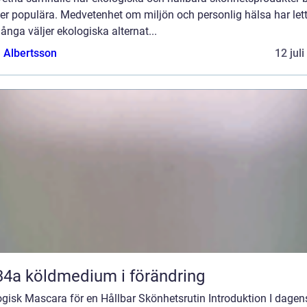
er populära. Medvetenhet om miljön och personlig hälsa har lett 
ånga väljer ekologiska alternat...
a Albertsson
12 jul
R134a köldmedium i förändring
gisk Mascara för en Hållbar Skönhetsrutin Introduktion I dagen