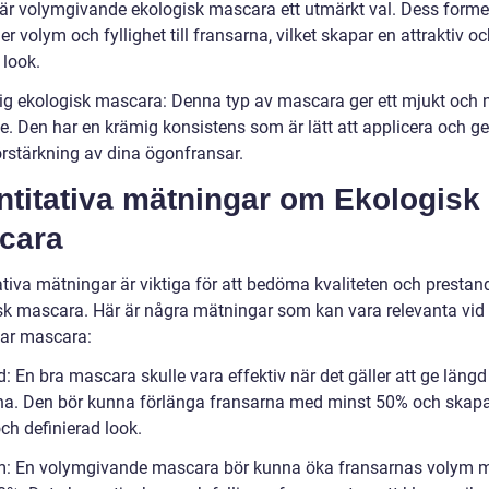
 är volymgivande ekologisk mascara ett utmärkt val. Dess forme
er volym och fyllighet till fransarna, vilket skapar en attraktiv o
 look.
ig ekologisk mascara: Denna typ av mascara ger ett mjukt och n
e. Den har en krämig konsistens som är lätt att applicera och ge
örstärkning av dina ögonfransar.
ntitativa mätningar om Ekologisk
cara
ativa mätningar är viktiga för att bedöma kvaliteten och presta
sk mascara. Här är några mätningar som kan vara relevanta vid 
bar mascara:
: En bra mascara skulle vara effektiv när det gäller att ge längd t
na. Den bör kunna förlänga fransarna med minst 50% och skap
ch definierad look.
m: En volymgivande mascara bör kunna öka fransarnas volym 