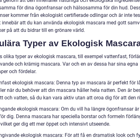
 genom att den innehåller naturliga och ekologiska ingrediens
samma för dina ögonfransar och hälsosamma för din hud. Des
nser kommer från ekologiskt certifierade odlingar och är inte te
et innebär att du kan använda ekologisk mascara med gott samv
er på att du bidrar till en grönare värld.
ulära Typer av Ekologisk Mascar
s olika typer av ekologisk mascara, till exempel vattenfast, förl
vande och krämig mascara. Var och en av dessa har sina egna
per och fördelar.
enfast ekologisk mascara: Denna typ av mascara är perfekt för 
ler när du behöver att din mascara håller hela natten. Den är be
t och vatten, så du kan vara aktiv utan att oroa dig för att den r
ängande ekologisk mascara: Om du vill ha längre ögonfransar är
 för dig. Denna mascara har speciella borstar och formeln förlän
 vilket ger dig ett mer öppet och intensivt utseende.
mgivande ekologisk mascara: För att få en dramatisk look och fy