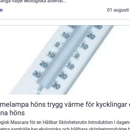
ånga väljer ekologiska alternat...
n
01 augusti
pa höns trygg värme för kycklingar och
xna höns
gisk Mascara för en Hållbar Skönhetsrutin Introduktion I dagen
etna samhälle har ekologiska och hållbara skönhetsprodukter bl