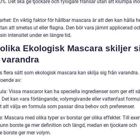
%. Det ska ge tjockare och fylligare fransar utan att klumpa iho
arhet: En viktig faktor för hållbar mascara är att den kan hålla h
tan att smetas ut eller flagna. Den bör vara jämnt applicerad oc
sin intensitet under en längre tid.
olika Ekologisk Mascara skiljer s
 varandra
s flera sätt som ekologisk mascara kan skilja sig från varandra.
roende av:
ula: Vissa mascaror kan ha speciella ingredienser som ger ett sä
t. Det kan vara förlängande, volymgivande eller vattenfast formu
gt att välja en formula som passar dina behov och preferenser.
e: Mascara med olika typer av borstar ger olika effekter. Till ex
tunn borste ge mer definition och längd, medan en tjockare och
re borste ger mer volym.