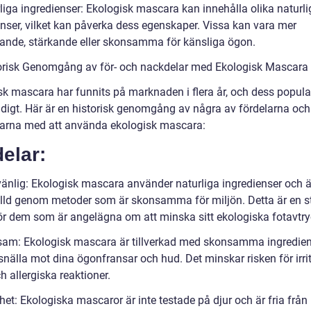
liga ingredienser: Ekologisk mascara kan innehålla olika naturli
enser, vilket kan påverka dess egenskaper. Vissa kan vara mer
tande, stärkande eller skonsamma för känsliga ögon.
orisk Genomgång av för- och nackdelar med Ekologisk Mascara
sk mascara har funnits på marknaden i flera år, och dess popular
adigt. Här är en historisk genomgång av några av fördelarna och
arna med att använda ekologisk mascara:
elar:
vänlig: Ekologisk mascara använder naturliga ingredienser och ä
lld genom metoder som är skonsamma för miljön. Detta är en s
för dem som är angelägna om att minska sitt ekologiska fotavtry
am: Ekologisk mascara är tillverkad med skonsamma ingredie
snälla mot dina ögonfransar och hud. Det minskar risken för irri
 allergiska reaktioner.
et: Ekologiska mascaror är inte testade på djur och är fria från