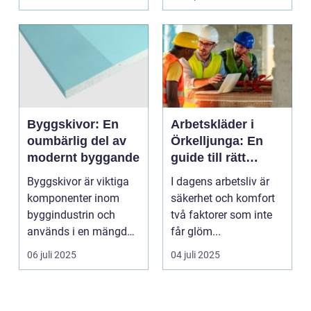
Byggskivor: En
Arbetskläder i
oumbärlig del av
Örkelljunga: En
modernt byggande
guide till rätt
skydd och
Byggskivor är viktiga
I dagens arbetsliv är
bekvämlighet på
komponenter inom
säkerhet och komfort
jobbet
byggindustrin och
två faktorer som inte
används i en mängd
får glöm...
olika kon...
06 juli 2025
04 juli 2025