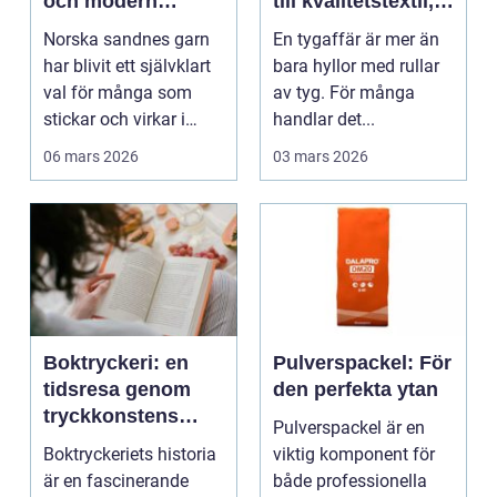
och modern
till kvalitetstextil,
stickglädje
sömnad och
Norska sandnes garn
En tygaffär är mer än
inredning
har blivit ett självklart
bara hyllor med rullar
val för många som
av tyg. För många
stickar och virkar i
handlar det...
Sverige. Kombin...
06 mars 2026
03 mars 2026
Boktryckeri: en
Pulverspackel: För
tidsresa genom
den perfekta ytan
tryckkonstens
Pulverspackel är en
värld
Boktryckeriets historia
viktig komponent för
är en fascinerande
både professionella