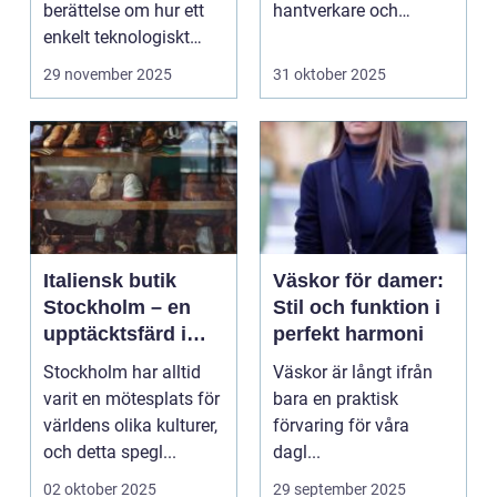
berättelse om hur ett
hantverkare och
enkelt teknologiskt
hemmafi...
genom...
29 november 2025
31 oktober 2025
Italiensk butik
Väskor för damer:
Stockholm – en
Stil och funktion i
upptäcktsfärd i
perfekt harmoni
kvalitet och
Stockholm har alltid
Väskor är långt ifrån
hantverk
varit en mötesplats för
bara en praktisk
världens olika kulturer,
förvaring för våra
och detta spegl...
dagl...
02 oktober 2025
29 september 2025