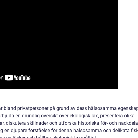
ulär bland privatpersoner på grund av dess hälsosamma egenska
bjuda en grundlig översikt över ekologisk lax, presentera olika
r, diskutera skillnader och utforska historiska för- och nackdela
dig en djupare förståelse för denna hälsosamma och delikata fisk
v en läcker och hållbar ekologisk laxmåltid!