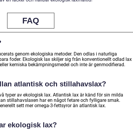
FAQ
?
ucerats genom ekologiska metoder. Den odlas i naturliga
ra foder. Ekologisk lax skiljer sig från konventionellt odlad lax
a eller kemiska bekämpningsmedel och inte är genmodifierad.
lan atlantisk och stillahavslax?
två typer av ekologisk lax. Atlantisk lax är känd för sin milda
n stillahavslaxen har en något fetare och fylligare smak.
enerellt sett mer omega-3-fettsyror än atlantisk lax.
ar ekologisk lax?