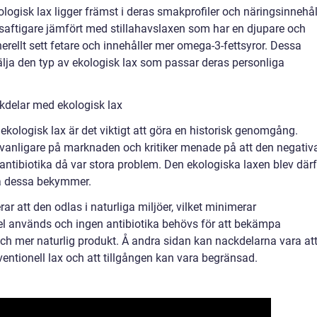
ologisk lax ligger främst i deras smakprofiler och näringsinnehål
 saftigare jämfört med stillahavslaxen som har en djupare och
nerellt sett fetare och innehåller mer omega-3-fettsyror. Dessa
älja den typ av ekologisk lax som passar deras personliga
kdelar med ekologisk lax
 ekologisk lax är det viktigt att göra en historisk genomgång.
x vanligare på marknaden och kritiker menade på att den negativ
tibiotika då var stora problem. Den ekologiska laxen blev därf
på dessa bekymmer.
r att den odlas i naturliga miljöer, vilket minimerar
el används och ingen antibiotika behövs för att bekämpa
 och mer naturlig produkt. Å andra sidan kan nackdelarna vara at
entionell lax och att tillgången kan vara begränsad.