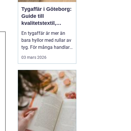
Tygaffär i Göteborg:
Guide till
kvalitetstextil,
sömnad och
En tygaffär är mer än
inredning
bara hyllor med rullar av
tyg. För många handlar
det om kreativitet,
03 mars 2026
hållbarhet och känslan
av att skapa något med
händerna. I Göteborg
finns en lång tradition av
textil...