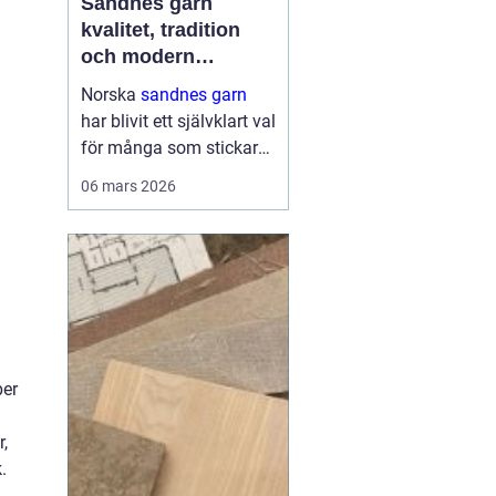
Sandnes garn
kvalitet, tradition
och modern
stickglädje
Norska
sandnes garn
har blivit ett självklart val
för många som stickar
och virkar i Sverige.
06 mars 2026
Kombinationen av
genomtänkta fibrer,
hållbara kvaliteter och
moderna färger gör att
g...
per
r,
.