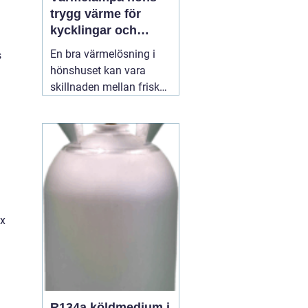
trygg värme för
kycklingar och
vuxna höns
En bra värmelösning i
s
hönshuset kan vara
skillnaden mellan friska,
växande kycklingar och
onödig stress eller
n
sjukdom. När
temperaturen faller, eller
när nya kycklingar
kläcks, behöver de en
stabil, säker och jämn
värmekälla. Där spelar
ax
12 juli 2026
R134a köldmedium i