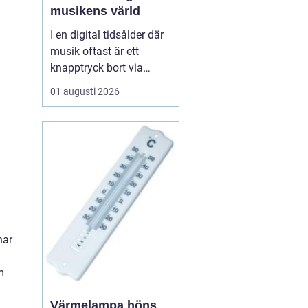
musikens värld
I en digital tidsålder där
musik oftast är ett
knapptryck bort via
streamingtjänster, finns
01 augusti 2026
det ännu de som väljer
den analoga charmen
hos LP skivor. Dessa
skivor erbjuder mer än
bara musik; de ger en
taktil och au...
har
m
Värmelampa höns