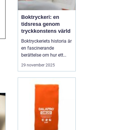
Boktryckeri: en
tidsresa genom
tryckkonstens värld
Boktryckeriets historia är
en fascinerande
berättelse om hur ett
enkelt teknologiskt
29 november 2025
genombrott har
förändrat världen. Från
Gutenberg till dagens
automatiserade
tryckpressar har
boktryckeri varit centrum
för mä...