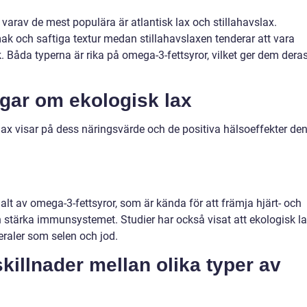
, varav de mest populära är atlantisk lax och stillahavslax.
mak och saftiga textur medan stillahavslaxen tenderar att vara
. Båda typerna är rika på omega-3-fettsyror, vilket ger dem dera
ngar om ekologisk lax
lax visar på dess näringsvärde och de positiva hälsoeffekter de
halt av omega-3-fettsyror, som är kända för att främja hjärt- och
stärka immunsystemet. Studier har också visat att ekologisk l
neraler som selen och jod.
illnader mellan olika typer av