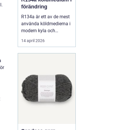
l.
förändring
R134a är ett av de mest
använda köldmedierna i
modern kyla och
luftkonditionering. Under
14 april 2026
många år har gasen
varit standardval i
personbilars AC-system,
a
i kommersiella kyl- och
ör
frysanläggningar och
inom
läkemedelsindustrin.
Samtidigt pågår en
t
snabb om...