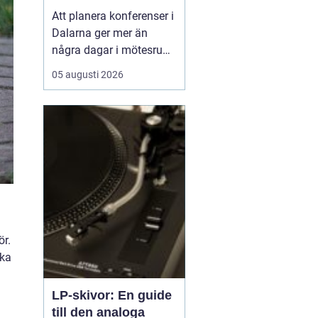
natur och starka
Att planera konferenser i
gruppmöten
Dalarna ger mer än
några dagar i mötesrum.
Många företag söker
05 augusti 2026
miljöer som stärker
gemenskap, kreativitet
och arbetsglädje, och
där är Dalarnas
kombination av kultur, ...
ör.
lka
LP-skivor: En guide
till den analoga