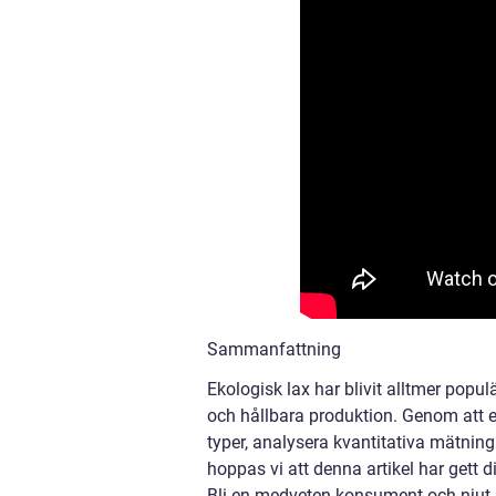
Sammanfattning
Ekologisk lax har blivit alltmer pop
och hållbara produktion. Genom att er
typer, analysera kvantitativa mätninga
hoppas vi att denna artikel har gett 
Bli en medveten konsument och njut a