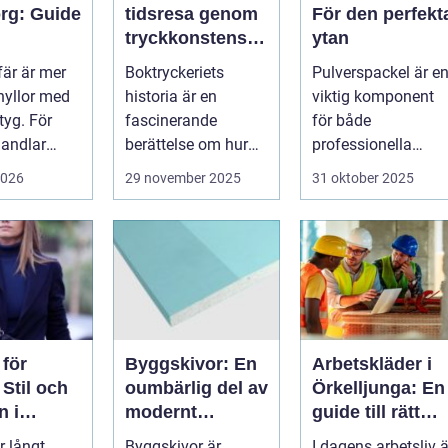
rg: Guide
tidsresa genom
För den perfekt
tryckkonstens
ytan
stextil,
värld
fär är mer
Boktryckeriets
Pulverspackel är e
d och
hyllor med
historia är en
viktig komponent
ing
 tyg. För
fascinerande
för både
andlar
berättelse om hur
professionella
ett enkelt
hantverkare och
2026
29 november 2025
31 oktober 2025
teknologiskt
hemmafi...
genom...
 för
Byggskivor: En
Arbetskläder i
Stil och
oumbärlig del av
Örkelljunga: En
n i
modernt
guide till rätt
t harmoni
byggande
skydd och
r långt
Byggskivor är
I dagens arbetsliv ä