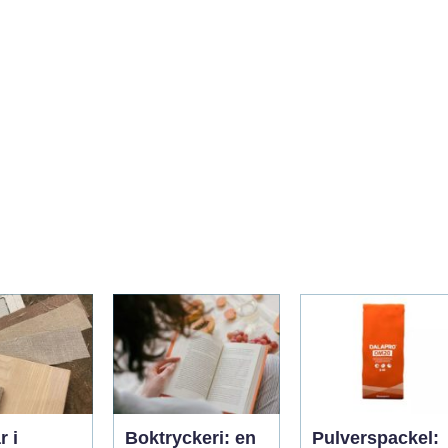
r i
Boktryckeri: en
Pulverspackel: