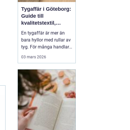
Tygaffär i Göteborg:
Guide till
kvalitetstextil,
sömnad och
En tygaffär är mer än
inredning
bara hyllor med rullar av
tyg. För många handlar
det om kreativitet,
03 mars 2026
hållbarhet och känslan
av att skapa något med
händerna. I Göteborg
finns en lång tradition av
textil...