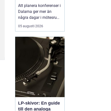
natur och starka
Att planera konferenser i
gruppmöten
Dalarna ger mer än
några dagar i mötesrum.
Många företag söker
05 augusti 2026
miljöer som stärker
gemenskap, kreativitet
och arbetsglädje, och
där är Dalarnas
kombination av kultur, ...
LP-skivor: En guide
till den analoga