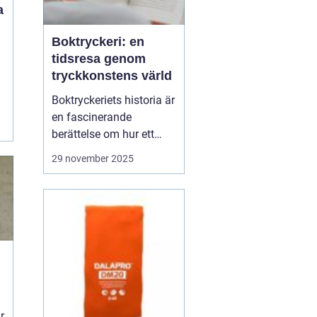
a
Boktryckeri: en
n
tidsresa genom
tryckkonstens värld
Boktryckeriets historia är
en fascinerande
berättelse om hur ett
enkelt teknologiskt
29 november 2025
genombrott har
förändrat världen. Från
Gutenberg till dagens
automatiserade
tryckpressar har
boktryckeri varit centrum
för mä...
r