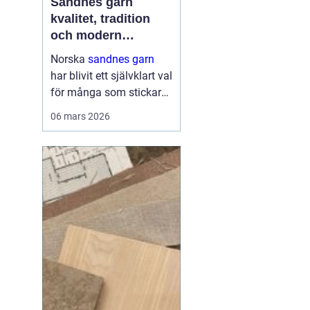
Sandnes garn
kvalitet, tradition
och modern
stickglädje
Norska
sandnes garn
har blivit ett självklart val
för många som stickar
och virkar i Sverige.
06 mars 2026
Kombinationen av
genomtänkta fibrer,
hållbara kvaliteter och
moderna färger gör att
g...