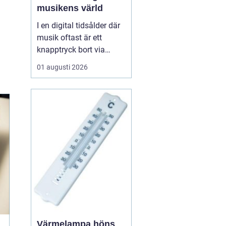
musikens värld
I en digital tidsålder där
musik oftast är ett
knapptryck bort via
streamingtjänster, finns
01 augusti 2026
det ännu de som väljer
den analoga charmen
hos LP skivor. Dessa
skivor erbjuder mer än
bara musik; de ger en
taktil och au...
Värmelampa höns