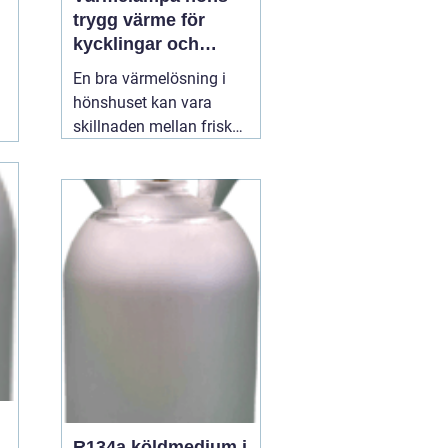
trygg värme för
kycklingar och
vuxna höns
En bra värmelösning i
hönshuset kan vara
skillnaden mellan friska,
växande kycklingar och
onödig stress eller
sjukdom. När
temperaturen faller, eller
när nya kycklingar
kläcks, behöver de en
stabil, säker och jämn
värmekälla. Där spelar
12 juli 2026
R134a köldmedium i