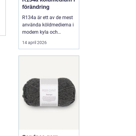
förändring
R134a är ett av de mest
använda köldmedierna i
modern kyla och
luftkonditionering. Under
14 april 2026
många år har gasen
varit standardval i
personbilars AC-system,
i kommersiella kyl- och
frysanläggningar och
inom
läkemedelsindustrin.
Samtidigt pågår en
snabb om...