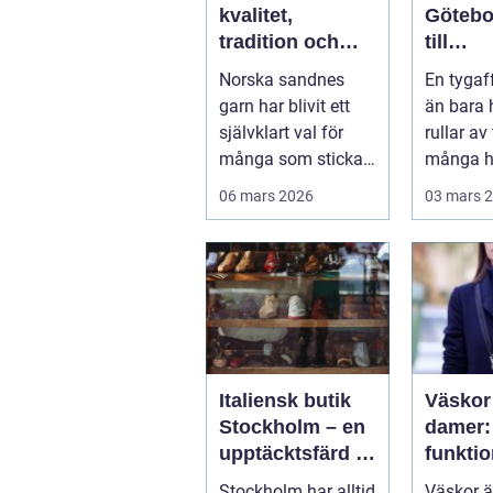
kvalitet,
Götebo
tradition och
till
modern
kvalitet
Norska sandnes
En tygaf
stickglädje
sömna
garn har blivit ett
än bara 
inredn
självklart val för
rullar av
många som stickar
många h
och virkar i Sverige.
det...
06 mars 2026
03 mars 
Kombin...
Italiensk butik
Väskor
Stockholm – en
damer: 
upptäcktsfärd i
funktio
kvalitet och
perfek
Stockholm har alltid
Väskor ä