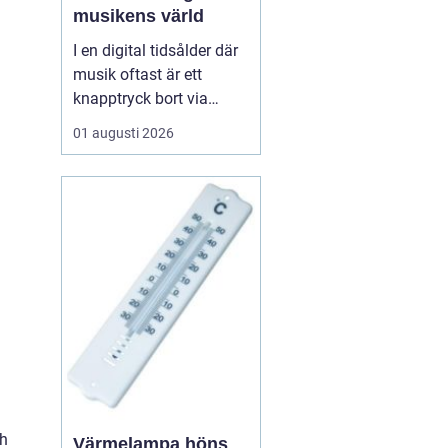
musikens värld
I en digital tidsålder där
musik oftast är ett
knapptryck bort via
streamingtjänster, finns
01 augusti 2026
det ännu de som väljer
den analoga charmen
hos LP skivor. Dessa
skivor erbjuder mer än
bara musik; de ger en
taktil och au...
ch
Värmelampa höns