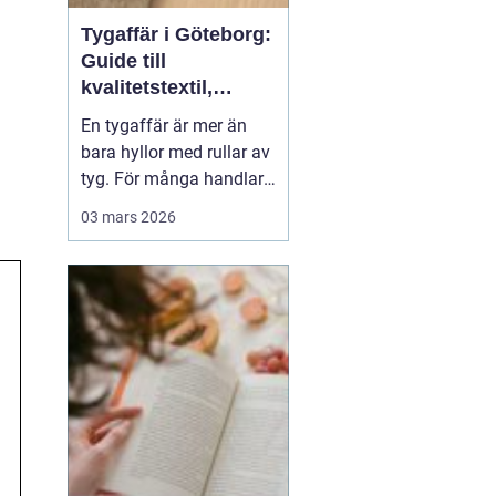
Tygaffär i Göteborg:
Guide till
kvalitetstextil,
sömnad och
En tygaffär är mer än
inredning
bara hyllor med rullar av
tyg. För många handlar
det om kreativitet,
03 mars 2026
hållbarhet och känslan
av att skapa något med
händerna. I Göteborg
finns en lång tradition av
textil...