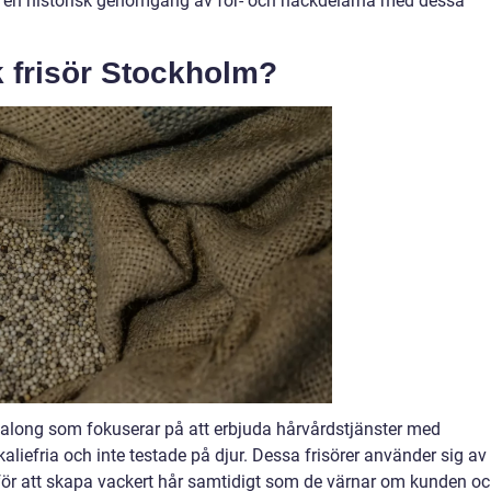
ch en historisk genomgång av för- och nackdelarna med dessa
k frisör Stockholm?
salong som fokuserar på att erbjuda hårvårdstjänster med
aliefria och inte testade på djur. Dessa frisörer använder sig av
för att skapa vackert hår samtidigt som de värnar om kunden o