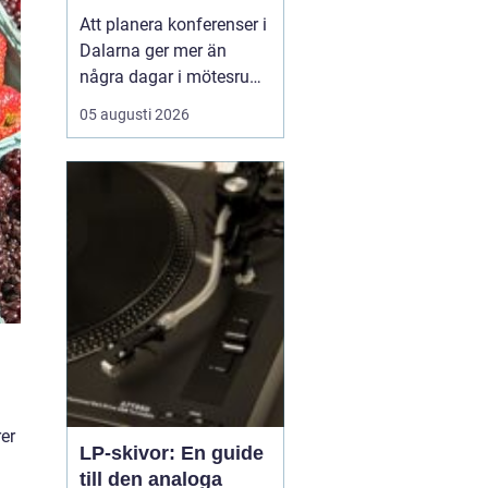
natur och starka
Att planera konferenser i
gruppmöten
Dalarna ger mer än
några dagar i mötesrum.
Många företag söker
05 augusti 2026
miljöer som stärker
gemenskap, kreativitet
och arbetsglädje, och
där är Dalarnas
kombination av kultur, ...
er
LP-skivor: En guide
till den analoga