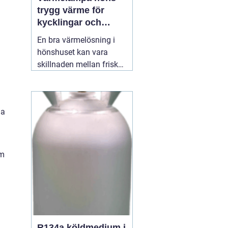
trygg värme för
kycklingar och
vuxna höns
En bra värmelösning i
hönshuset kan vara
skillnaden mellan friska,
växande kycklingar och
onödig stress eller
sjukdom. När
la
temperaturen faller, eller
när nya kycklingar
kläcks, behöver de en
stabil, säker och jämn
om
värmekälla. Där spelar
12 juli 2026
R134a köldmedium i