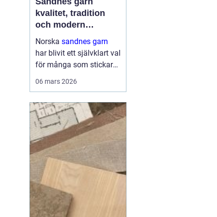
Sandnes garn
kvalitet, tradition
och modern
stickglädje
Norska
sandnes garn
har blivit ett självklart val
för många som stickar
och virkar i Sverige.
06 mars 2026
Kombinationen av
genomtänkta fibrer,
hållbara kvaliteter och
moderna färger gör att
g...