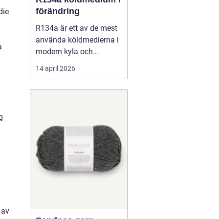
förändring
die
R134a är ett av de mest
använda köldmedierna i
a
modern kyla och
luftkonditionering. Under
14 april 2026
många år har gasen
varit standardval i
personbilars AC-system,
i kommersiella kyl- och
g
frysanläggningar och
inom
läkemedelsindustrin.
Samtidigt pågår en
snabb om...
 av