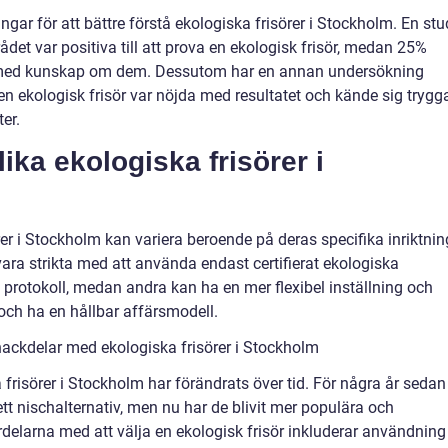
ingar för att bättre förstå ekologiska frisörer i Stockholm. En stu
ådet var positiva till att prova en ekologisk frisör, medan 25%
ligt med kunskap om dem. Dessutom har en annan undersökning
en ekologisk frisör var nöjda med resultatet och kände sig trygg
er.
ika ekologiska frisörer i
er i Stockholm kan variera beroende på deras specifika inriktnin
ara strikta med att använda endast certifierat ekologiska
a protokoll, medan andra kan ha en mer flexibel inställning och
och ha en hållbar affärsmodell.
ackdelar med ekologiska frisörer i Stockholm
frisörer i Stockholm har förändrats över tid. För några år sedan
tt nischalternativ, men nu har de blivit mer populära och
rdelarna med att välja en ekologisk frisör inkluderar användning