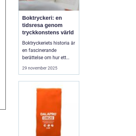
Boktryckeri: en
tidsresa genom
tryckkonstens värld
Boktryckeriets historia är
en fascinerande
berättelse om hur ett
enkelt teknologiskt
29 november 2025
genombrott har
förändrat världen. Från
Gutenberg till dagens
automatiserade
tryckpressar har
boktryckeri varit centrum
för mä...