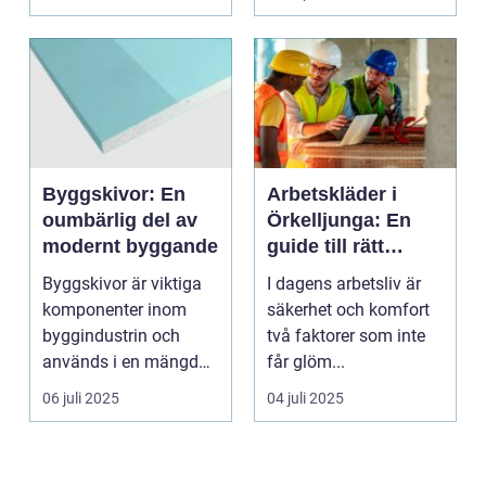
Byggskivor: En
Arbetskläder i
oumbärlig del av
Örkelljunga: En
modernt byggande
guide till rätt
skydd och
Byggskivor är viktiga
I dagens arbetsliv är
bekvämlighet på
komponenter inom
säkerhet och komfort
jobbet
byggindustrin och
två faktorer som inte
används i en mängd
får glöm...
olika kon...
06 juli 2025
04 juli 2025