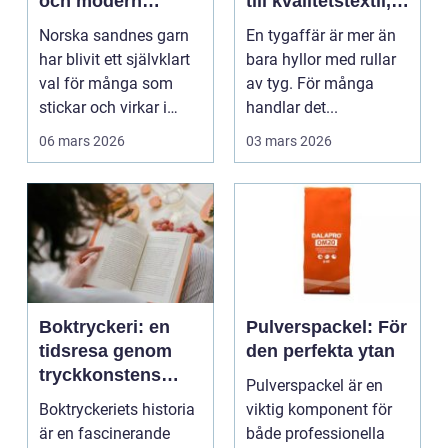
och modern
till kvalitetstextil,
stickglädje
sömnad och
Norska sandnes garn
En tygaffär är mer än
inredning
har blivit ett självklart
bara hyllor med rullar
val för många som
av tyg. För många
stickar och virkar i
handlar det...
Sverige. Kombin...
06 mars 2026
03 mars 2026
Boktryckeri: en
Pulverspackel: För
tidsresa genom
den perfekta ytan
tryckkonstens
Pulverspackel är en
värld
Boktryckeriets historia
viktig komponent för
är en fascinerande
både professionella