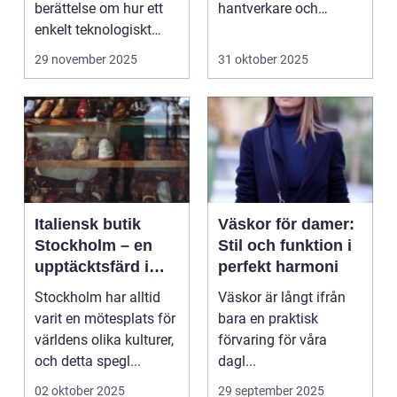
berättelse om hur ett
hantverkare och
enkelt teknologiskt
hemmafi...
genom...
29 november 2025
31 oktober 2025
Italiensk butik
Väskor för damer:
Stockholm – en
Stil och funktion i
upptäcktsfärd i
perfekt harmoni
kvalitet och
Stockholm har alltid
Väskor är långt ifrån
hantverk
varit en mötesplats för
bara en praktisk
världens olika kulturer,
förvaring för våra
och detta spegl...
dagl...
02 oktober 2025
29 september 2025