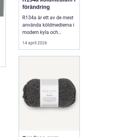
förändring
R134a är ett av de mest
använda köldmedierna i
modern kyla och
luftkonditionering. Under
14 april 2026
många år har gasen
varit standardval i
personbilars AC-system,
i kommersiella kyl- och
frysanläggningar och
inom
läkemedelsindustrin.
Samtidigt pågår en
snabb om...