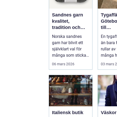
Sandnes garn
Tygaffä
kvalitet,
Götebo
tradition och
till
modern
kvalitet
Norska sandnes
En tygaf
stickglädje
sömna
garn har blivit ett
än bara 
inredn
självklart val för
rullar av
många som stickar
många h
och virkar i Sverige.
det...
06 mars 2026
03 mars 
Kombin...
Italiensk butik
Väskor