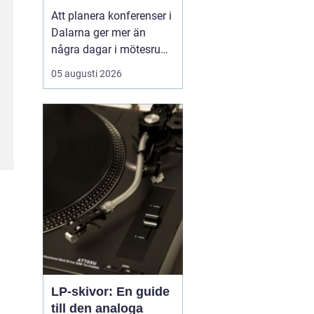
natur och starka
Att planera konferenser i
gruppmöten
Dalarna ger mer än
några dagar i mötesrum.
Många företag söker
05 augusti 2026
miljöer som stärker
gemenskap, kreativitet
och arbetsglädje, och
där är Dalarnas
kombination av kultur, ...
LP-skivor: En guide
till den analoga