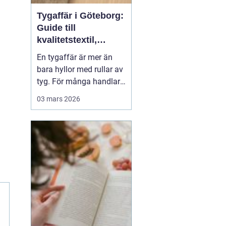
Tygaffär i Göteborg:
Guide till
kvalitetstextil,
sömnad och
En tygaffär är mer än
inredning
bara hyllor med rullar av
tyg. För många handlar
det om kreativitet,
03 mars 2026
hållbarhet och känslan
av att skapa något med
händerna. I Göteborg
finns en lång tradition av
textil...