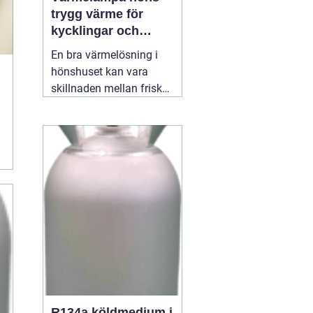
trygg värme för
kycklingar och
vuxna höns
En bra värmelösning i
hönshuset kan vara
skillnaden mellan friska,
växande kycklingar och
onödig stress eller
sjukdom. När
temperaturen faller, eller
när nya kycklingar
kläcks, behöver de en
stabil, säker och jämn
värmekälla. Där spelar
12 juli 2026
R134a köldmedium i