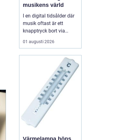
musikens värld
I en digital tidsålder där
musik oftast är ett
knapptryck bort via
streamingtjänster, finns
01 augusti 2026
det ännu de som väljer
den analoga charmen
hos LP skivor. Dessa
skivor erbjuder mer än
bara musik; de ger en
taktil och au...
Värmelampa höns