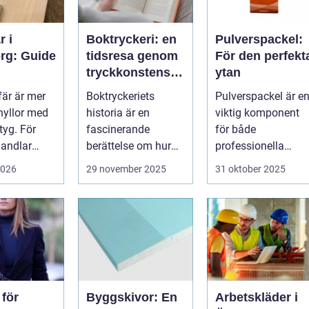
r i
Boktryckeri: en
Pulverspackel:
rg: Guide
tidsresa genom
För den perfekt
tryckkonstens
ytan
stextil,
värld
fär är mer
Boktryckeriets
Pulverspackel är e
d och
hyllor med
historia är en
viktig komponent
ing
 tyg. För
fascinerande
för både
andlar
berättelse om hur
professionella
ett enkelt
hantverkare och
2026
29 november 2025
31 oktober 2025
teknologiskt
hemmafi...
genom...
 för
Byggskivor: En
Arbetskläder i