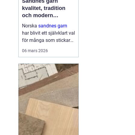
Sandnes garn
kvalitet, tradition
och modern
stickglädje
Norska
sandnes garn
har blivit ett självklart val
för många som stickar
och virkar i Sverige.
06 mars 2026
Kombinationen av
genomtänkta fibrer,
hållbara kvaliteter och
moderna färger gör att
g...