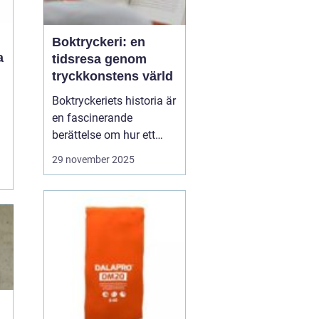
Boktryckeri: en
a
tidsresa genom
tryckkonstens värld
n
Boktryckeriets historia är
en fascinerande
berättelse om hur ett
enkelt teknologiskt
29 november 2025
genombrott har
förändrat världen. Från
Gutenberg till dagens
automatiserade
tryckpressar har
boktryckeri varit centrum
för mä...