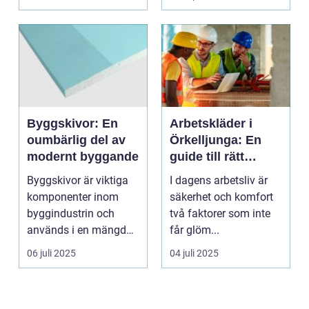
Byggskivor: En
Arbetskläder i
oumbärlig del av
Örkelljunga: En
modernt byggande
guide till rätt
skydd och
Byggskivor är viktiga
I dagens arbetsliv är
bekvämlighet på
komponenter inom
säkerhet och komfort
jobbet
byggindustrin och
två faktorer som inte
används i en mängd
får glöm...
olika kon...
06 juli 2025
04 juli 2025