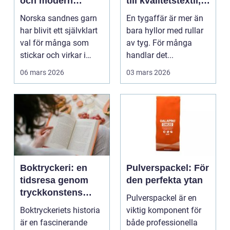
och modern
till kvalitetstextil,
stickglädje
sömnad och
Norska sandnes garn
En tygaffär är mer än
inredning
har blivit ett självklart
bara hyllor med rullar
val för många som
av tyg. För många
stickar och virkar i
handlar det...
Sverige. Kombin...
06 mars 2026
03 mars 2026
Boktryckeri: en
Pulverspackel: För
tidsresa genom
den perfekta ytan
tryckkonstens
Pulverspackel är en
värld
Boktryckeriets historia
viktig komponent för
är en fascinerande
både professionella