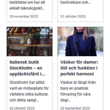
berättelse om hur ett
hantverkare och
enkelt teknologiskt
hemmafi...
genom...
29 november 2025
31 oktober 2025
Italiensk butik
Väskor för damer:
Stockholm – en
Stil och funktion i
upptäcktsfärd i
perfekt harmoni
kvalitet och
Stockholm har alltid
Väskor är långt ifrån
hantverk
varit en mötesplats för
bara en praktisk
världens olika kulturer,
förvaring för våra
och detta spegl...
dagl...
02 oktober 2025
29 september 2025