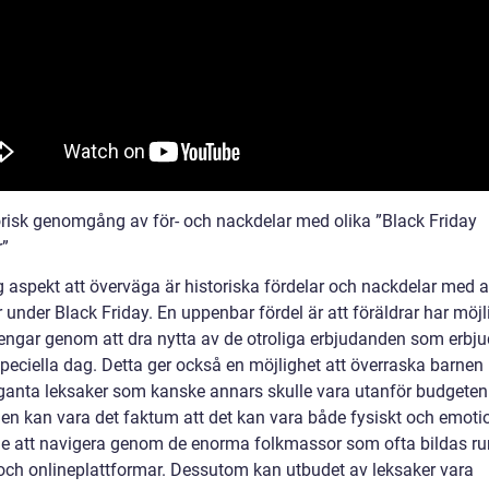
orisk genomgång av för- och nackdelar med olika ”Black Friday
r”
g aspekt att överväga är historiska fördelar och nackdelar med a
 under Black Friday. En uppenbar fördel är att föräldrar har möjl
engar genom att dra nytta av de otroliga erbjudanden som erbj
peciella dag. Detta ger också en möjlighet att överraska barne
ganta leksaker som kanske annars skulle vara utanför budgeten
en kan vara det faktum att det kan vara både fysiskt och emotio
e att navigera genom de enorma folkmassor som ofta bildas ru
 och onlineplattformar. Dessutom kan utbudet av leksaker vara