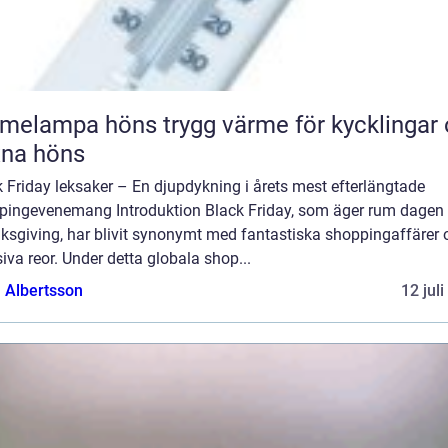
pa höns trygg värme för kycklingar och
xna höns
 Friday leksaker – En djupdykning i årets mest efterlängtade
pingevenemang Introduktion Black Friday, som äger rum dagen 
ksgiving, har blivit synonymt med fantastiska shoppingaffärer 
va reor. Under detta globala shop...
a Albertsson
12 jul