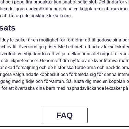
t och populära produkter kan snabbt sälja slut. Det är därför vik
rberedd, göra undersökningar och ha en köpplan för att maxime
 att få tag i de önskade leksakerna.
sats
iday leksaker är en möjlighet för föräldrar att tillgodose sina ba
ehov till överkomliga priser. Med ett brett utbud av leksakskate
överflöd av erbjudanden att välja mellan finns det något för varj
e och lekpreferenser. Genom att dra nytta av de kvantitativa mät
ar ökad försäljning och de historiska fördelarna och nackdelarn
ar göra välgrundade köpbeslut och förbereda sig för denna inten
gdag med glädje och förväntan. Så, rusta dig med en köpplan o
o för att överraska dina barn med häpnadsväckande leksaker på
FAQ