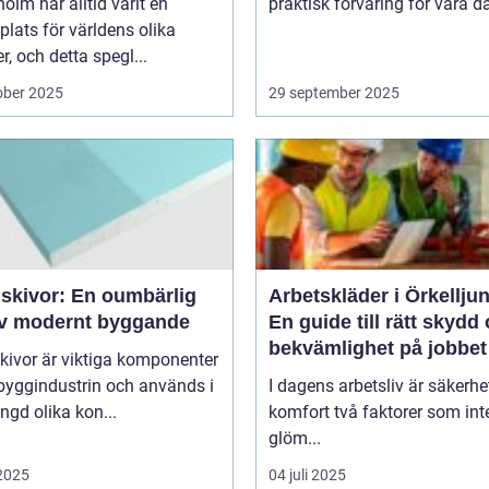
olm har alltid varit en
praktisk förvaring för våra da
lats för världens olika
er, och detta spegl...
ober 2025
29 september 2025
skivor: En oumbärlig
Arbetskläder i Örkellju
av modernt byggande
En guide till rätt skydd
bekvämlighet på jobbet
kivor är viktiga komponenter
byggindustrin och används i
I dagens arbetsliv är säkerhe
gd olika kon...
komfort två faktorer som int
glöm...
 2025
04 juli 2025