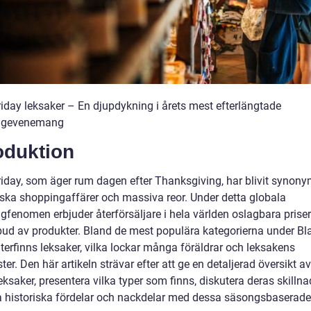
riday leksaker – En djupdykning i årets mest efterlängtade
ngevenemang
oduktion
riday, som äger rum dagen efter Thanksgiving, har blivit synon
iska shoppingaffärer och massiva reor. Under detta globala
gfenomen erbjuder återförsäljare i hela världen oslagbara priser
tbud av produkter. Bland de mest populära kategorierna under Bl
terfinns leksaker, vilka lockar många föräldrar och leksakens
ter. Den här artikeln strävar efter att ge en detaljerad översikt a
eksaker, presentera vilka typer som finns, diskutera deras skilln
a historiska fördelar och nackdelar med dessa säsongsbaserade 