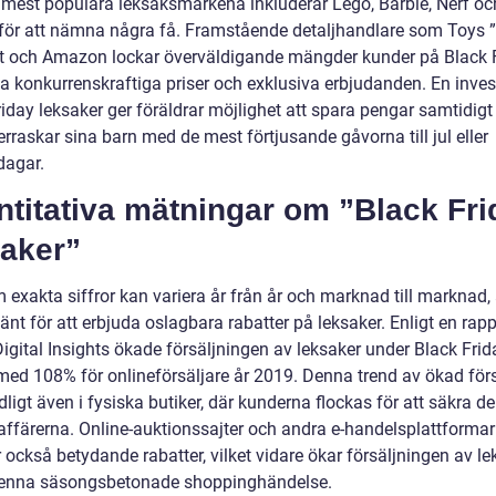
 mest populära leksaksmärkena inkluderar Lego, Barbie, Nerf oc
 för att nämna några få. Framstående detaljhandlare som Toys ”
 och Amazon lockar överväldigande mängder kunder på Black 
a konkurrenskraftiga priser och exklusiva erbjudanden. En invest
riday leksaker ger föräldrar möjlighet att spara pengar samtidig
erraskar sina barn med de mest förtjusande gåvorna till jul eller
dagar.
titativa mätningar om ”Black Fri
saker”
exakta siffror kan variera år från år och marknad till marknad, 
änt för att erbjuda oslagbara rabatter på leksaker. Enligt en rapp
igital Insights ökade försäljningen av leksaker under Black Frid
med 108% för onlineförsäljare år 2019. Denna trend av ökad för
dligt även i fysiska butiker, där kunderna flockas för att säkra d
affärerna. Online-auktionssajter och andra e-handelsplattformar
 också betydande rabatter, vilket vidare ökar försäljningen av le
enna säsongsbetonade shoppinghändelse.