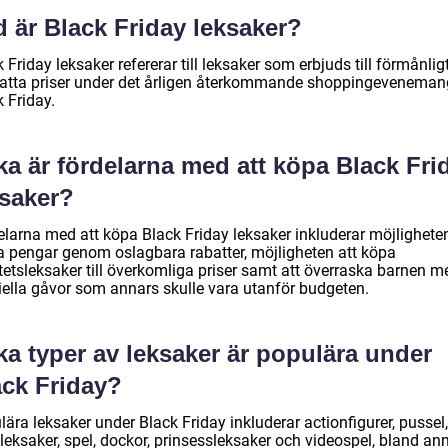
 är Black Friday leksaker?
 Friday leksaker refererar till leksaker som erbjuds till förmånlig
atta priser under det årligen återkommande shoppingeveneman
 Friday.
ka är fördelarna med att köpa Black Fri
ksaker?
elarna med att köpa Black Friday leksaker inkluderar möjligheten
a pengar genom oslagbara rabatter, möjligheten att köpa
tetsleksaker till överkomliga priser samt att överraska barnen m
iella gåvor som annars skulle vara utanför budgeten.
ka typer av leksaker är populära under
ack Friday?
ära leksaker under Black Friday inkluderar actionfigurer, pussel,
eksaker, spel, dockor, prinsessleksaker och videospel, bland ann