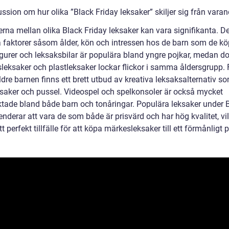
ssion om hur olika ”Black Friday leksaker” skiljer sig från vara
rna mellan olika Black Friday leksaker kan vara signifikanta. De
 faktorer såsom ålder, kön och intressen hos de barn som de köps
igurer och leksaksbilar är populära bland yngre pojkar, medan do
sleksaker och plastleksaker lockar flickor i samma åldersgrupp. 
dre barnen finns ett brett utbud av kreativa leksaksalternativ so
saker och pussel. Videospel och spelkonsoler är också mycket
aktade bland både barn och tonåringar. Populära leksaker under 
enderar att vara de som både är prisvärd och har hög kvalitet, vi
 ett perfekt tillfälle för att köpa märkesleksaker till ett förmånligt p