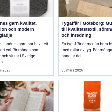
 garn kvalitet,
Tygaffär i Göteborg: Gu
ition och modern
till kvalitetstextil, söm
glädje
och inredning
 sandnes garn har blivit ett
En tygaffär är mer än bara hy
lart val för många som
med rullar av tyg. För mång
r och virkar i Sverige.
handlar det...
n...
s 2026
03 mars 2026