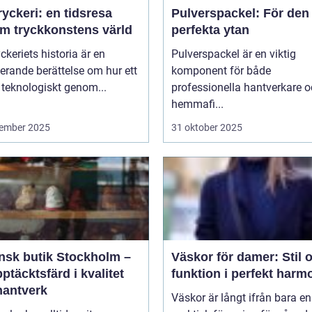
yckeri: en tidsresa
Pulverspackel: För den
m tryckkonstens värld
perfekta ytan
ckeriets historia är en
Pulverspackel är en viktig
erande berättelse om hur ett
komponent för både
 teknologiskt genom...
professionella hantverkare 
hemmafi...
ember 2025
31 oktober 2025
ensk butik Stockholm –
Väskor för damer: Stil 
ptäcktsfärd i kvalitet
funktion i perfekt harm
hantverk
Väskor är långt ifrån bara en