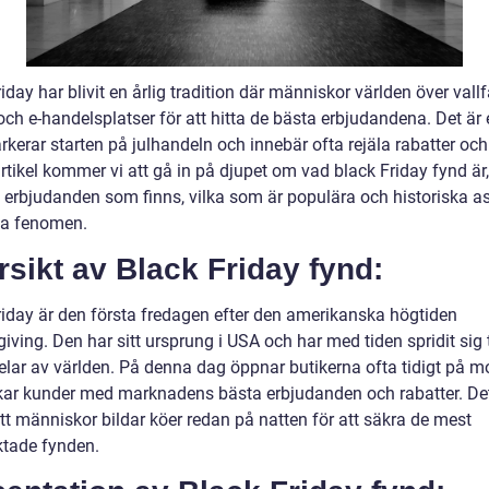
iday har blivit en årlig tradition där människor världen över vallfä
och e-handelsplatser för att hitta de bästa erbjudandena. Det är
erar starten på julhandeln och innebär ofta rejäla rabatter och 
tikel kommer vi att gå in på djupet om vad black Friday fynd är,
v erbjudanden som finns, vilka som är populära och historiska a
a fenomen.
sikt av Black Friday fynd:
riday är den första fredagen efter den amerikanska högtiden
ving. Den har sitt ursprung i USA och har med tiden spridit sig t
elar av världen. På denna dag öppnar butikerna ofta tidigt på 
kar kunder med marknadens bästa erbjudanden och rabatter. De
l att människor bildar köer redan på natten för att säkra de mest
ktade fynden.