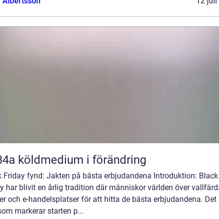
a Albertsson
12 jul
R134a köldmedium i förändring
 Friday fynd: Jakten på bästa erbjudandena Introduktion: Black
y har blivit en årlig tradition där människor världen över vallfärda
er och e-handelsplatser för att hitta de bästa erbjudandena. Det 
om markerar starten p...