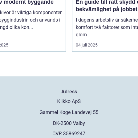
av modernt byggande
En guide till rätt skydd
bekvämlighet på jobbet
kivor är viktiga komponenter
byggindustrin och används i
I dagens arbetsliv är säkerhe
gd olika kon...
komfort två faktorer som int
glöm...
 2025
04 juli 2025
Adress