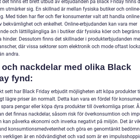
t det finns ett brett utbud av erbjudanden på Black Friday finns 
m utmärker sig. En skillnad är mellan fysiska butiker och online
. Med tiden har fler och fler konsumenter valt att handla online
v bekvämlighet och enkelhet. Online-erbjudanden kan vara mer
de och lättillgängliga än i butiker där fysiska köer och begräns
a hinder. Dessutom finns det skillnader i produkterbjudanden me
anscher, där vissa sektorer som elektronik och mode oftast lockar
än andra.
 och nackdelar med olika Black
ay fynd:
kt sett har Black Friday erbjudit möjligheten att köpa produkter ti
gt lägre priser än normalt. Detta kan vara en fördel för konsume
 spara pengar eller köpa dyra produkter till överkomliga priser. 
an det finnas nackdelar, såsom risk för överkonsumtion och impu
 kan påverka ekonomi och inverka negativt på miljön. Det är vikt
und konsumtionsmedvetenhet och göra en genomtänkt bedömn
 verkligen är en nödvändighet och vad som är en impulsshopp