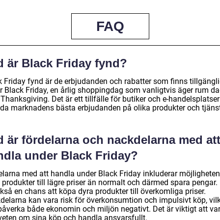
FAQ
d är Black Friday fynd?
k Friday fynd är de erbjudanden och rabatter som finns tillgängl
r Black Friday, en årlig shoppingdag som vanligtvis äger rum d
 Thanksgiving. Det är ett tillfälle för butiker och e-handelsplatser
uda marknadens bästa erbjudanden på olika produkter och tjänst
d är fördelarna och nackdelarna med at
ndla under Black Friday?
elarna med att handla under Black Friday inkluderar möjligheten
 produkter till lägre priser än normalt och därmed spara pengar.
kså en chans att köpa dyra produkter till överkomliga priser.
delarna kan vara risk för överkonsumtion och impulsivt köp, vil
påverka både ekonomin och miljön negativt. Det är viktigt att va
eten om sina köp och handla ansvarsfullt.