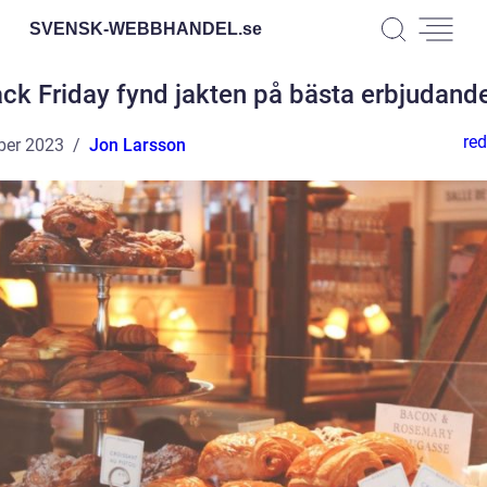
SVENSK-WEBBHANDEL.
se
ack Friday fynd jakten på bästa erbjudand
red
ber 2023
Jon Larsson