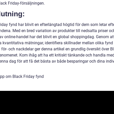
lack Friday-försäljningen.
utning:
iday fynd har blivit en efterlängtad högtid för dem som letar eft
dena. Med en bred variation av produkter till nedsatta priser oc
av online-handel har det blivit en global shoppingdag. Genom at
kvantitativa mätningar, identifiera skillnader mellan olika fynd
för- och nackdelar ger denna artikel en grundlig översikt över B
fenomenet. Kom ihåg att ha ett kritiskt tänkande och handla med
enna dag för att få det bästa av både besparingar och dina indiv
ipp om Black Friday fynd