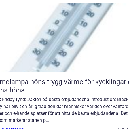
pa höns trygg värme för kycklingar och
xna höns
 Friday fynd: Jakten på bästa erbjudandena Introduktion: Black
y har blivit en årlig tradition där människor världen över vallfärda
er och e-handelsplatser för att hitta de bästa erbjudandena. Det 
om markerar starten p...