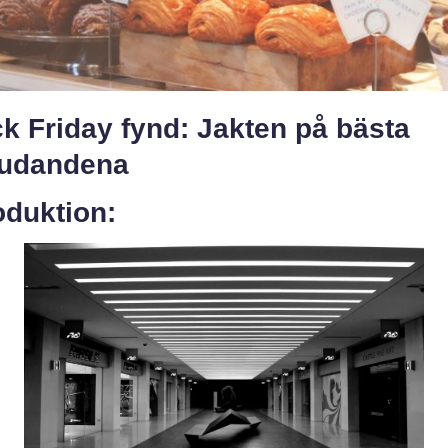
k Friday fynd: Jakten på bästa
judandena
oduktion: