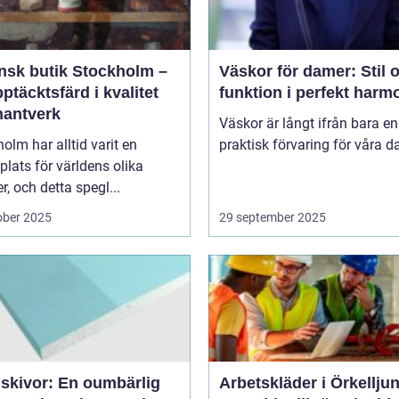
ensk butik Stockholm –
Väskor för damer: Stil 
ptäcktsfärd i kvalitet
funktion i perfekt harm
hantverk
Väskor är långt ifrån bara en
olm har alltid varit en
praktisk förvaring för våra da
lats för världens olika
er, och detta spegl...
ober 2025
29 september 2025
skivor: En oumbärlig
Arbetskläder i Örkellju