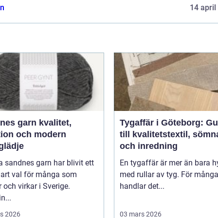
n
14 april
 garn kvalitet,
Tygaffär i Göteborg: Gu
ition och modern
till kvalitetstextil, söm
glädje
och inredning
 sandnes garn har blivit ett
En tygaffär är mer än bara hy
lart val för många som
med rullar av tyg. För mång
r och virkar i Sverige.
handlar det...
n...
s 2026
03 mars 2026