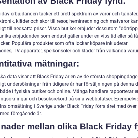
entation av Black Friday fynd:
iday erbjudanden täcker ett brett spektrum av varor och tjänster.
ktronik, kläder och skor till resor, heminredning och matvaror ka
ligt till nedsatta priser. Vissa butiker erbjuder dessutom ”dörröp
unika erbjudanden som endast gäller under en viss tid eller så l
räcker. Populära produkter som ofta lockar köpare inkluderar
ones, TV-apparater, spelkonsoler och kläder från välkända var
titativa mätningar:
iska data visar att Black Friday är en av de största shoppingdag
ligt undersökningar från tidigare år har försäljningen på denna 
, både i fysiska butiker och online. Många handlare rapporterar
ningsökningar och besöksrekord på sina webbplatser. Exempelvi
lns omsättning i Sverige under Black Friday förra året med öve
 med föregående år.
lnader mellan olika Black Friday 