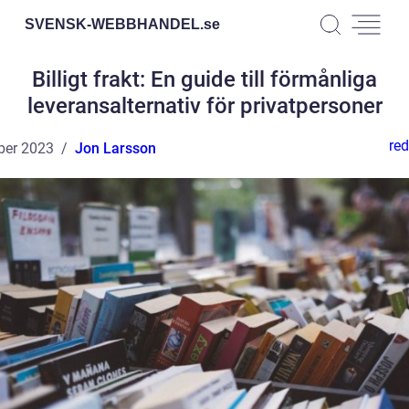
SVENSK-WEBBHANDEL.
se
Billigt frakt: En guide till förmånliga
leveransalternativ för privatpersoner
red
ber 2023
Jon Larsson