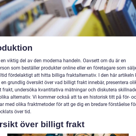
oduktion
r en viktig del av den moderna handeln. Oavsett om du är en
rson som beställer produkter online eller en företagare som sälje
lltid fördelaktigt att hitta billiga fraktalternativ. I den här artike
e en grundlig översikt över vad billigt frakt innebär, presentera oli
gt frakt, undersöka kvantitativa mätningar och diskutera skillnad
lika alternativ. Vi kommer också att ta en historisk titt på för- o
r med olika fraktmetoder för att ge dig en bredare förståelse fö
cklats över tid.
sikt över billigt frakt