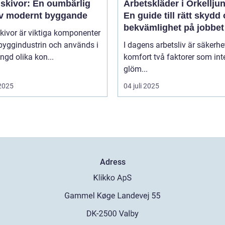
skivor: En oumbärlig
Arbetskläder i Örkellju
av modernt byggande
En guide till rätt skydd
bekvämlighet på jobbet
kivor är viktiga komponenter
byggindustrin och används i
I dagens arbetsliv är säkerhe
gd olika kon...
komfort två faktorer som int
glöm...
 2025
04 juli 2025
Adress