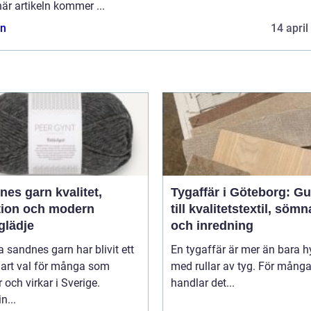
är artikeln kommer ...
n
14 april
 garn kvalitet,
Tygaffär i Göteborg: Gu
ition och modern
till kvalitetstextil, söm
glädje
och inredning
 sandnes garn har blivit ett
En tygaffär är mer än bara hy
lart val för många som
med rullar av tyg. För mång
r och virkar i Sverige.
handlar det...
n...