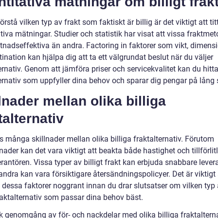
titativa mätningar om billigt frak
förstå vilken typ av frakt som faktiskt är billig är det viktigt att ti
tiva mätningar. Studier och statistik har visat att vissa fraktmet
tnadseffektiva än andra. Factoring in faktorer som vikt, dimens
ination kan hjälpa dig att ta ett välgrundat beslut när du väljer
ernativ. Genom att jämföra priser och servicekvalitet kan du hitta
ernativ som uppfyller dina behov och sparar dig pengar på lång s
lnader mellan olika billiga
talternativ
s många skillnader mellan olika billiga fraktalternativ. Förutom
lnader kan det vara viktigt att beakta både hastighet och tillförlit
rantören. Vissa typer av billigt frakt kan erbjuda snabbare lever
dra kan vara försiktigare återsändningspolicyer. Det är viktigt 
 dessa faktorer noggrant innan du drar slutsatser om vilken typ
fraktalternativ som passar dina behov bäst.
sk genomgång av för- och nackdelar med olika billiga fraktaltern