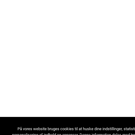
På vores website bruges cookies til at huske dine indstillinger, statist
personalisering af indhold og annoncer. Denne information deles med tre