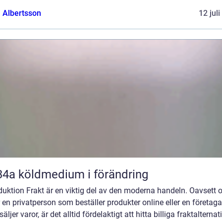
a Albertsson
12 jul
R134a köldmedium i förändring
duktion Frakt är en viktig del av den moderna handeln. Oavsett
 en privatperson som beställer produkter online eller en företaga
äljer varor, är det alltid fördelaktigt att hitta billiga fraktalternati