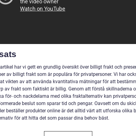
sats
artikel har vi gett en grundlig översikt över billigt frakt och prese
per av billigt frakt som är populära för privatpersoner. Vi har ock
rat vikten av att använda kvantitativa mätningar för att bestäm
yp av frakt som faktiskt är billig. Genom att förstå skillnaderna 
ka för- och nackdelarna med olika fraktalternativ kan privatpers
nformerade beslut som sparar tid och pengar. Oavsett om du skic
ler beställer produkter online är det alltid värt att utforska olika b
ernativ för att hitta det som passar dina behov bäst.