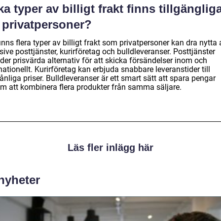
ka typer av billigt frakt finns tillgänglig
 privatpersoner?
inns flera typer av billigt frakt som privatpersoner kan dra nytta 
sive posttjänster, kurirföretag och bulldleveranser. Posttjänster
der prisvärda alternativ för att skicka försändelser inom och
nationellt. Kurirföretag kan erbjuda snabbare leveranstider till
nliga priser. Bulldleveranser är ett smart sätt att spara pengar
m att kombinera flera produkter från samma säljare.
Läs fler inlägg här
 nyheter