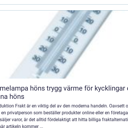
pa höns trygg värme för kycklingar och
xna höns
duktion Frakt är en viktig del av den moderna handeln. Oavsett
 en privatperson som beställer produkter online eller en företaga
äljer varor, är det alltid fördelaktigt att hitta billiga fraktalternati
är artikeln kommer ...