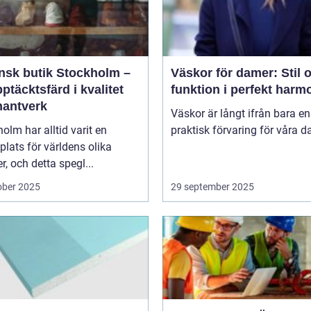
ensk butik Stockholm –
Väskor för damer: Stil 
ptäcktsfärd i kvalitet
funktion i perfekt harm
hantverk
Väskor är långt ifrån bara en
olm har alltid varit en
praktisk förvaring för våra da
lats för världens olika
er, och detta spegl...
ober 2025
29 september 2025