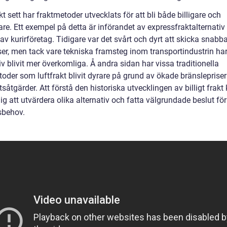
kt sett har fraktmetoder utvecklats för att bli både billigare och
are. Ett exempel på detta är införandet av expressfraktalternati
av kurirföretag. Tidigare var det svårt och dyrt att skicka snabb
ser, men tack vare tekniska framsteg inom transportindustrin ha
iv blivit mer överkomliga. Å andra sidan har vissa traditionella
toder som luftfrakt blivit dyrare på grund av ökade bränsleprise
såtgärder. Att förstå den historiska utvecklingen av billigt frakt
ig att utvärdera olika alternativ och fatta välgrundade beslut för
sbehov.