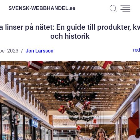
SVENSK-WEBBHANDEL.
se
ga linser på nätet: En guide till produkter, kv
och historik
red
ber 2023
Jon Larsson