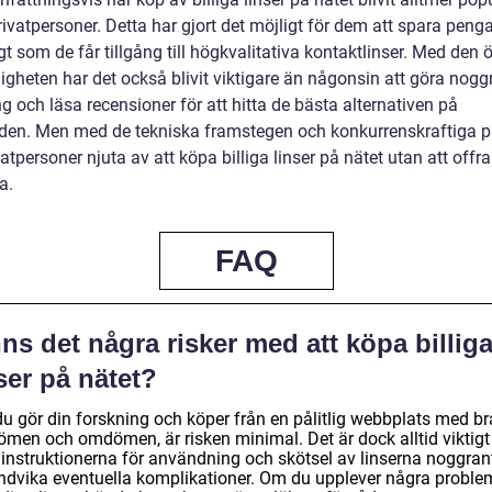
ivatpersoner. Detta har gjort det möjligt för dem att spara peng
t som de får tillgång till högkvalitativa kontaktlinser. Med den
ligheten har det också blivit viktigare än någonsin att göra nog
g och läsa recensioner för att hitta de bästa alternativen på
en. Men med de tekniska framstegen och konkurrenskraftiga pr
atpersoner njuta av att köpa billiga linser på nätet utan att offra
a.
FAQ
ns det några risker med att köpa billig
ser på nätet?
u gör din forskning och köper från en pålitlig webbplats med br
men och omdömen, är risken minimal. Det är dock alltid viktigt 
 instruktionerna för användning och skötsel av linserna noggrant
undvika eventuella komplikationer. Om du upplever några proble