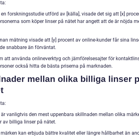
ta:
 en forskningsstudie utförd av [källa], visade det sig att [x] proce
ersonerna som köper linser på nätet har angett att de är nöjda m
an mätning visade att [y] procent av online-kunder får sina lins
ade snabbare än förväntat.
 att använda onlineverktyg och jämförelsesajter för kontaktlin
ersoner också hitta de bästa priserna på marknaden.
lnader mellan olika billiga linser 
t
ta:
t är vanligtvis den mest uppenbara skillnaden mellan olika märk
 av billiga linser på nätet.
märken kan erbjuda bättre kvalitet eller längre hållbarhet än an