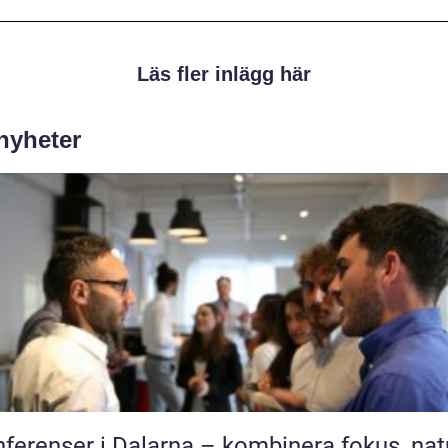
Läs fler inlägg här
 nyheter
ferenser i Dalarna – kombinera fokus, nat