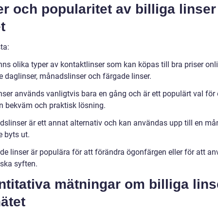
r och popularitet av billiga linser
t
ta:
nns olika typer av kontaktlinser som kan köpas till bra priser onli
e daglinser, månadslinser och färgade linser.
nser används vanligtvis bara en gång och är ett populärt val fö
en bekväm och praktisk lösning.
slinser är ett annat alternativ och kan användas upp till en m
 byts ut.
e linser är populära för att förändra ögonfärgen eller för att a
ska syften.
titativa mätningar om billiga lins
ätet