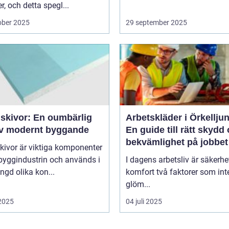
er, och detta spegl...
ober 2025
29 september 2025
skivor: En oumbärlig
Arbetskläder i Örkellju
av modernt byggande
En guide till rätt skydd
bekvämlighet på jobbet
kivor är viktiga komponenter
byggindustrin och används i
I dagens arbetsliv är säkerhe
gd olika kon...
komfort två faktorer som int
glöm...
 2025
04 juli 2025