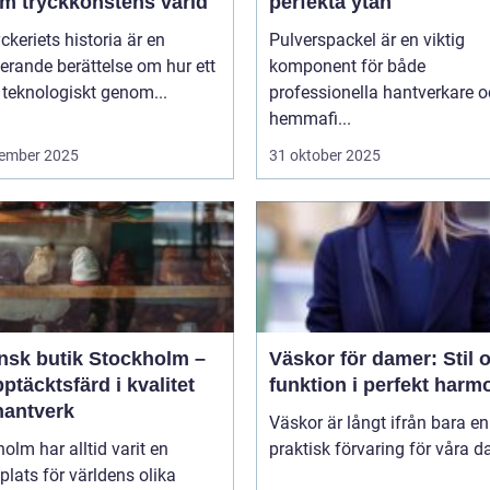
m tryckkonstens värld
perfekta ytan
ckeriets historia är en
Pulverspackel är en viktig
erande berättelse om hur ett
komponent för både
 teknologiskt genom...
professionella hantverkare 
hemmafi...
ember 2025
31 oktober 2025
ensk butik Stockholm –
Väskor för damer: Stil 
ptäcktsfärd i kvalitet
funktion i perfekt harm
hantverk
Väskor är långt ifrån bara en
olm har alltid varit en
praktisk förvaring för våra da
lats för världens olika