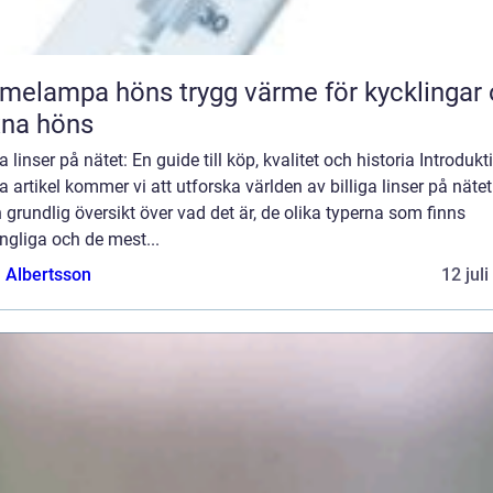
pa höns trygg värme för kycklingar och
xna höns
ga linser på nätet: En guide till köp, kvalitet och historia Introdukti
 artikel kommer vi att utforska världen av billiga linser på näte
 grundlig översikt över vad det är, de olika typerna som finns
ängliga och de mest...
a Albertsson
12 jul