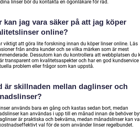
dina linser bör du kontakta en ögonläkare för råd.
 kan jag vara säker på att jag köper
litetslinser online?
r viktigt att göra lite forskning innan du köper linser online. Läs
nsioner från andra kunder och se vilka märken som är mest
mmenderade. Dessutom kan du kontrollera att webbplatsen du 
 är transparent om kvalitetsaspekter och har en god kundservice 
tuella problem eller frågor som kan uppstå.
d är skillnaden mellan daglinser och
nadslinser?
inser används bara en gång och kastas sedan bort, medan
dslinser kan användas i upp till en månad innan de behöver by
Daglinser är praktiska och bekväma, medan månadslinser kan var
kostnadseffektivt val för de som använder linser regelbundet.