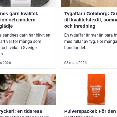
 garn kvalitet,
Tygaffär i Göteborg: Gu
ition och modern
till kvalitetstextil, söm
glädje
och inredning
 sandnes garn har blivit ett
En tygaffär är mer än bara hy
lart val för många som
med rullar av tyg. För mång
r och virkar i Sverige.
handlar det...
n...
s 2026
03 mars 2026
yckeri: en tidsresa
Pulverspackel: För den