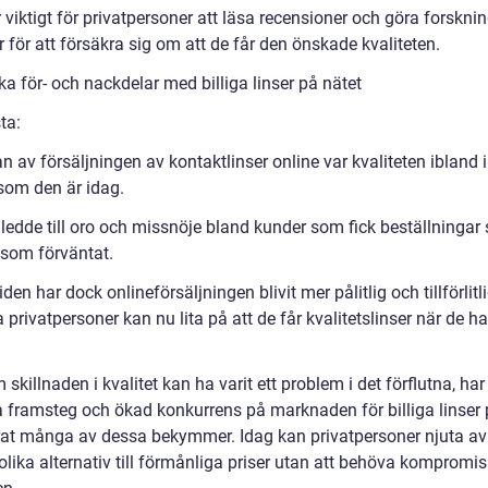
 viktigt för privatpersoner att läsa recensioner och göra forskni
 för att försäkra sig om att de får den önskade kvaliteten.
ka för- och nackdelar med billiga linser på nätet
ta:
an av försäljningen av kontaktlinser online var kvaliteten ibland i
 som den är idag.
 ledde till oro och missnöje bland kunder som fick beställningar
 som förväntat.
den har dock onlineförsäljningen blivit mer pålitlig och tillförlitl
a privatpersoner kan nu lita på att de får kvalitetslinser när de h
skillnaden i kvalitet kan ha varit ett problem i det förflutna, har
a framsteg och ökad konkurrens på marknaden för billiga linser 
rat många av dessa bekymmer. Idag kan privatpersoner njuta av
lika alternativ till förmånliga priser utan att behöva kompromi