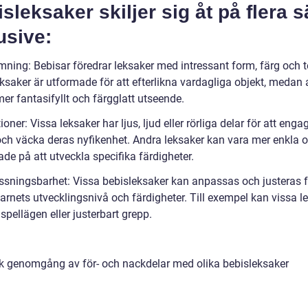
sleksaker skiljer sig åt på flera sä
usive:
mning: Bebisar föredrar leksaker med intressant form, färg och t
eksaker är utformade för att efterlikna vardagliga objekt, medan
mer fantasifyllt och färgglatt utseende.
ioner: Vissa leksaker har ljus, ljud eller rörliga delar för att enga
och väcka deras nyfikenhet. Andra leksaker kan vara mer enkla 
de på att utveckla specifika färdigheter.
ssningsbarhet: Vissa bebisleksaker kan anpassas och justeras f
arnets utvecklingsnivå och färdigheter. Till exempel kan vissa l
 spellägen eller justerbart grepp.
sk genomgång av för- och nackdelar med olika bebisleksaker