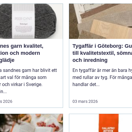
 garn kvalitet,
Tygaffär i Göteborg: Gu
ition och modern
till kvalitetstextil, söm
glädje
och inredning
 sandnes garn har blivit ett
En tygaffär är mer än bara hy
lart val för många som
med rullar av tyg. För mång
r och virkar i Sverige.
handlar det...
n...
s 2026
03 mars 2026