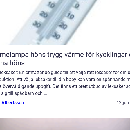
pa höns trygg värme för kycklingar och
xna höns
eksaker: En omfattande guide till att välja rätt leksaker för din 
duktion: Att välja leksaker till din baby kan vara en spännande 
 överväldigande uppgift. Det finns ett brett utbud av leksaker 
r sig till spädbarn och ...
a Albertsson
12 jul