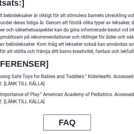
tsats:]
tt bebisleksaker är viktigt för att stimulera barnets utveckling oc
under deras tidiga år. Genom att förstå olika typer av leksaker, 
ner och säkerhetsaspekter kan du göra informerade beslut vid in
uppmärksam på rekommendationer och riktlinjer för ålder och säk
 av bebisleksaker. Kom ihåg att leksaker också kan användas s
för att stötta och främja ditt barns kreativitet, fantasi och lekfull
EFERENSER]
osing Safe Toys for Babies and Toddlers.” KidsHealth. Accessed 
2. [LÄNK TILL KÄLLA]
 Importance of Play.” American Academy of Pediatrics. Accessed
2. [LÄNK TILL KÄLLA]
FAQ