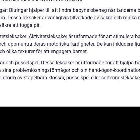
ngar: Bitringar hjälper till att lindra babyns obehag när tänderna b
am. Dessa leksaker är vanligtvis tillverkade av säkra och mjuka 
säkra att tugga på.
itetsleksaker: Aktivitetsleksaker är utformade för att stimulera b
och uppmuntra deras motoriska färdigheter. De kan inkludera ljus
ch olika texturer för att engagera barnet.
ar och pusselspel: Dessa leksaker är utformade för att hjälpa ba
a sina problemlösningsförmågor och sin hand-ögon-koordinatio
 i form av stapelbara klossar, pusselspel eller sorteringsleksake