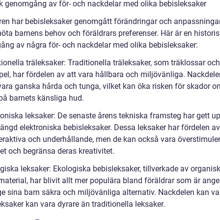
sk genomgång av för- och nackdelar med olika bebisleksaker
ren har bebisleksaker genomgått förändringar och anpassningar 
öta barnens behov och föräldrars preferenser. Här är en historis
ng av några för- och nackdelar med olika bebisleksaker:
tionella träleksaker: Traditionella träleksaker, som träklossar och
el, har fördelen av att vara hållbara och miljövänliga. Nackdelen
vara ganska hårda och tunga, vilket kan öka risken för skador o
på barnets känsliga hud.
troniska leksaker: De senaste årens tekniska framsteg har gett 
mängd elektroniska bebisleksaker. Dessa leksaker har fördelen av
teraktiva och underhållande, men de kan också vara överstimule
et och begränsa deras kreativitet.
giska leksaker: Ekologiska bebisleksaker, tillverkade av organis
 material, har blivit allt mer populära bland föräldrar som är ang
ge sina barn säkra och miljövänliga alternativ. Nackdelen kan va
ksaker kan vara dyrare än traditionella leksaker.