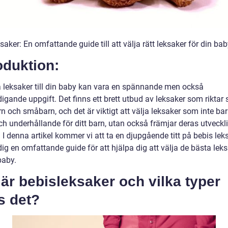
aker: En omfattande guide till att välja rätt leksaker för din ba
oduktion:
ja leksaker till din baby kan vara en spännande men också
igande uppgift. Det finns ett brett utbud av leksaker som riktar si
 och småbarn, och det är viktigt att välja leksaker som inte bar
ch underhållande för ditt barn, utan också främjar deras utveckl
 I denna artikel kommer vi att ta en djupgående titt på bebis lek
ig en omfattande guide för att hjälpa dig att välja de bästa lek
baby.
är bebisleksaker och vilka typer
s det?