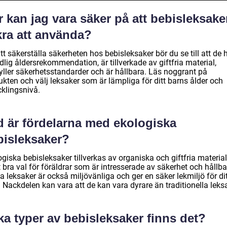
 kan jag vara säker på att bebisleksake
kra att använda?
tt säkerställa säkerheten hos bebisleksaker bör du se till att de 
dlig åldersrekommendation, är tillverkade av giftfria material,
yller säkerhetsstandarder och är hållbara. Läs noggrant på
kten och välj leksaker som är lämpliga för ditt barns ålder och
cklingsnivå.
d är fördelarna med ekologiska
bisleksaker?
giska bebisleksaker tillverkas av organiska och giftfria materia
t bra val för föräldrar som är intresserade av säkerhet och hållba
 leksaker är också miljövänliga och ger en säker lekmiljö för di
 Nackdelen kan vara att de kan vara dyrare än traditionella leks
ka typer av bebisleksaker finns det?