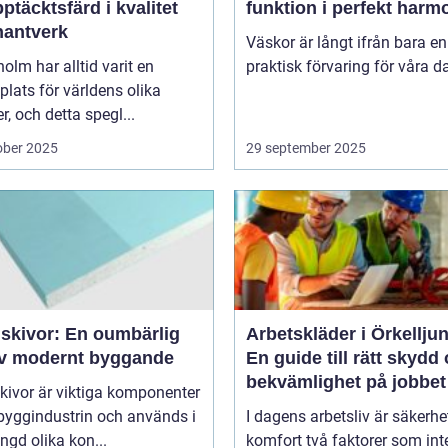
ptäcktsfärd i kvalitet
funktion i perfekt harm
hantverk
Väskor är långt ifrån bara en
olm har alltid varit en
praktisk förvaring för våra da
lats för världens olika
er, och detta spegl...
ober 2025
29 september 2025
skivor: En oumbärlig
Arbetskläder i Örkellju
av modernt byggande
En guide till rätt skydd
bekvämlighet på jobbet
kivor är viktiga komponenter
byggindustrin och används i
I dagens arbetsliv är säkerhe
gd olika kon...
komfort två faktorer som int