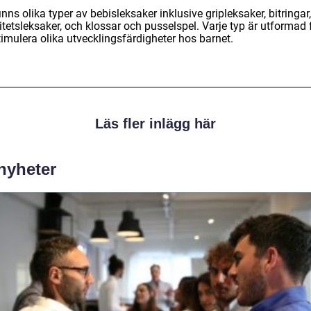
inns olika typer av bebisleksaker inklusive gripleksaker, bitringar,
itetsleksaker, och klossar och pusselspel. Varje typ är utformad 
timulera olika utvecklingsfärdigheter hos barnet.
Läs fler inlägg här
 nyheter