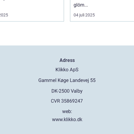
glöm...
 2025
04 juli 2025
Adress
web:
www.klikko.dk