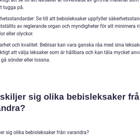
t tugga på.
hetsstandarder: Se till att bebisleksaker uppfyller säkerhetssta
tställts av reglerande organ och myndigheter för att minimera r
or eller olyckor.
arhet och kvalitet: Bebisar kan vara ganska råa med sina leksake
iktigt att välja leksaker som är hållbara och kan tåla mycket an
 gå sönder eller lossna.
skiljer sig olika bebisleksaker fr
andra?
jer sig olika bebisleksaker från varandra?