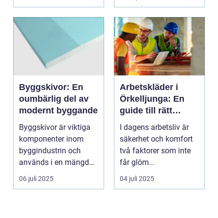
Byggskivor: En
Arbetskläder i
oumbärlig del av
Örkelljunga: En
modernt byggande
guide till rätt
skydd och
Byggskivor är viktiga
I dagens arbetsliv är
bekvämlighet på
komponenter inom
säkerhet och komfort
jobbet
byggindustrin och
två faktorer som inte
används i en mängd
får glöm...
olika kon...
06 juli 2025
04 juli 2025