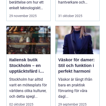
berättelse om hur ett
hantverkare och
enkelt teknologiskt
hemmafi...
genom...
29 november 2025
31 oktober 2025
Italiensk butik
Väskor för damer:
Stockholm – en
Stil och funktion i
upptäcktsfärd i
perfekt harmoni
kvalitet och
Stockholm har alltid
Väskor är långt ifrån
hantverk
varit en mötesplats för
bara en praktisk
världens olika kulturer,
förvaring för våra
och detta spegl...
dagl...
02 oktober 2025
29 september 2025