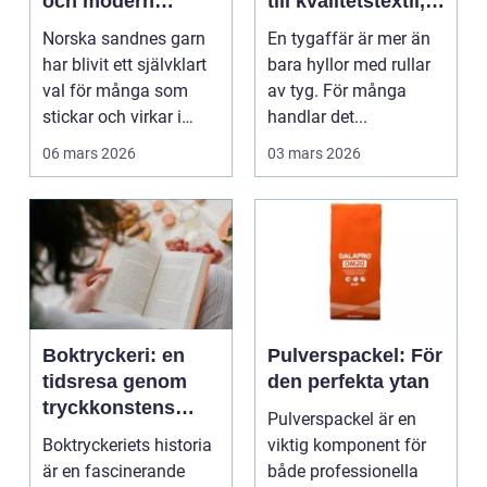
och modern
till kvalitetstextil,
stickglädje
sömnad och
Norska sandnes garn
En tygaffär är mer än
inredning
har blivit ett självklart
bara hyllor med rullar
val för många som
av tyg. För många
stickar och virkar i
handlar det...
Sverige. Kombin...
06 mars 2026
03 mars 2026
Boktryckeri: en
Pulverspackel: För
tidsresa genom
den perfekta ytan
tryckkonstens
Pulverspackel är en
värld
Boktryckeriets historia
viktig komponent för
är en fascinerande
både professionella