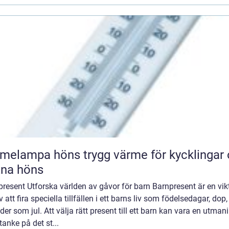
pa höns trygg värme för kycklingar och
xna höns
resent Utforska världen av gåvor för barn Barnpresent är en vik
v att fira speciella tillfällen i ett barns liv som födelsedagar, dop, 
der som jul. Att välja rätt present till ett barn kan vara en utman
anke på det st...