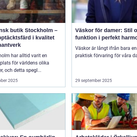
ensk butik Stockholm –
Väskor för damer: Stil 
ptäcktsfärd i kvalitet
funktion i perfekt harm
hantverk
Väskor är långt ifrån bara en
olm har alltid varit en
praktisk förvaring för våra da
lats för världens olika
er, och detta spegl...
ober 2025
29 september 2025