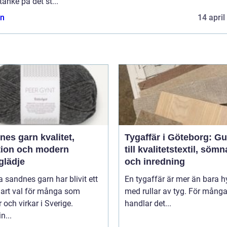
anke på det st...
n
14 april
 garn kvalitet,
Tygaffär i Göteborg: Gu
ition och modern
till kvalitetstextil, söm
glädje
och inredning
 sandnes garn har blivit ett
En tygaffär är mer än bara hy
lart val för många som
med rullar av tyg. För mång
r och virkar i Sverige.
handlar det...
n...