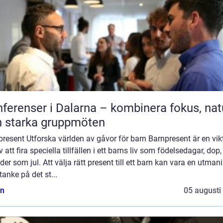
ferenser i Dalarna – kombinera fokus, nat
 starka gruppmöten
resent Utforska världen av gåvor för barn Barnpresent är en vik
v att fira speciella tillfällen i ett barns liv som födelsedagar, dop, 
der som jul. Att välja rätt present till ett barn kan vara en utman
anke på det st...
n
05 augusti