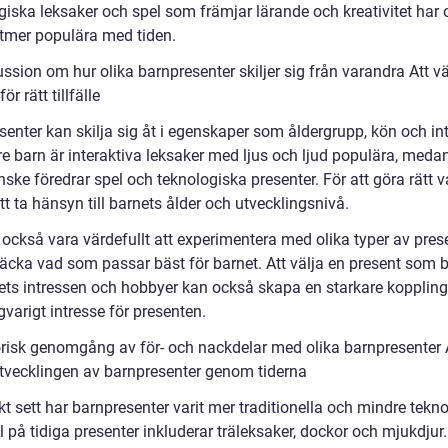
iska leksaker och spel som främjar lärande och kreativitet har
lltmer populära med tiden.
ssion om hur olika barnpresenter skiljer sig från varandra Att väl
ör rätt tillfälle
senter kan skilja sig åt i egenskaper som åldergrupp, kön och in
e barn är interaktiva leksaker med ljus och ljud populära, medan
ske föredrar spel och teknologiska presenter. För att göra rätt va
att ta hänsyn till barnets ålder och utvecklingsnivå.
också vara värdefullt att experimentera med olika typer av prese
täcka vad som passar bäst för barnet. Att välja en present som 
ets intressen och hobbyer kan också skapa en starkare kopplin
varigt intresse för presenten.
orisk genomgång av för- och nackdelar med olika barnpresenter 
utvecklingen av barnpresenter genom tiderna
kt sett har barnpresenter varit mer traditionella och mindre tekn
 på tidiga presenter inkluderar träleksaker, dockor och mjukdjur