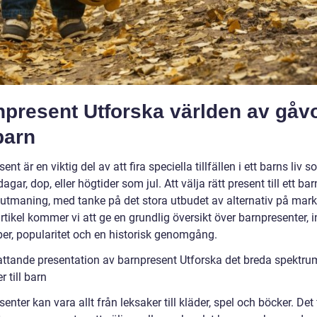
npresent Utforska världen av gåv
barn
ent är en viktig del av att fira speciella tillfällen i ett barns liv 
agar, dop, eller högtider som jul. Att välja rätt present till ett ba
 utmaning, med tanke på det stora utbudet av alternativ på mark
tikel kommer vi att ge en grundlig översikt över barnpresenter, i
per, popularitet och en historisk genomgång.
ttande presentation av barnpresent Utforska det breda spektru
r till barn
enter kan vara allt från leksaker till kläder, spel och böcker. Det