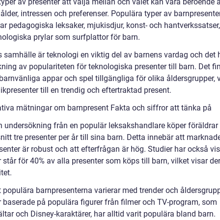
typer av presenter att välja mellan och valet kan vara beroende 
ålder, intressen och preferenser. Populära typer av barnpresente
ar pedagogiska leksaker, mjukisdjur, konst- och hantverkssatser,
ologiska prylar som surfplattor för barn.
 samhälle är teknologi en viktig del av barnens vardag och det h
ökning av populariteten för teknologiska presenter till barn. Det f
rnvänliga appar och spel tillgängliga för olika åldersgrupper, v
ikpresenter till en trendig och eftertraktad present.
ativa mätningar om barnpresent Fakta och siffror att tänka på
en undersökning från en populär leksakshandlare köper föräldrar 
tt tre presenter per år till sina barn. Detta innebär att marknad
enter är robust och att efterfrågan är hög. Studier har också vis
 står för 40% av alla presenter som köps till barn, vilket visar de
tet.
 populära barnpresenterna varierar med trender och åldersgrup
r baserade på populära figurer från filmer och TV-program, som
ltar och Disney-karaktärer, har alltid varit populära bland barn.