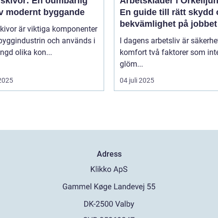
skivor: En oumbärlig
Arbetskläder i Örkellju
av modernt byggande
En guide till rätt skydd
bekvämlighet på jobbet
kivor är viktiga komponenter
byggindustrin och används i
I dagens arbetsliv är säkerhe
gd olika kon...
komfort två faktorer som int
glöm...
 2025
04 juli 2025
Adress