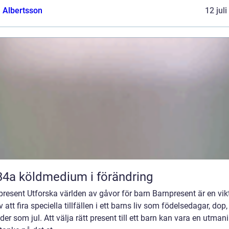
a Albertsson
12 jul
R134a köldmedium i förändring
resent Utforska världen av gåvor för barn Barnpresent är en vik
v att fira speciella tillfällen i ett barns liv som födelsedagar, dop, 
der som jul. Att välja rätt present till ett barn kan vara en utman