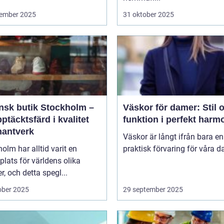
ember 2025
31 oktober 2025
ensk butik Stockholm –
Väskor för damer: Stil 
ptäcktsfärd i kvalitet
funktion i perfekt harm
hantverk
Väskor är långt ifrån bara en
olm har alltid varit en
praktisk förvaring för våra da
lats för världens olika
er, och detta spegl...
ober 2025
29 september 2025