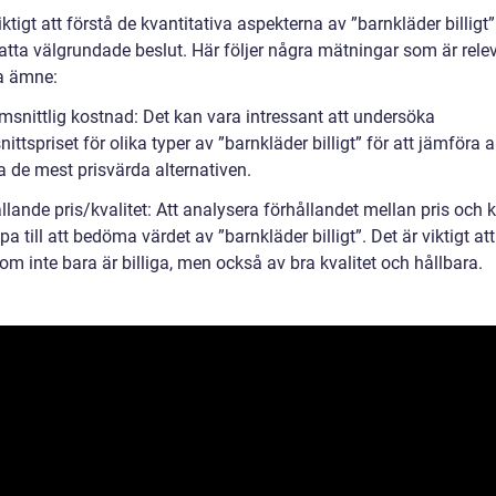
iktigt att förstå de kvantitativa aspekterna av ”barnkläder billigt”
atta välgrundade beslut. Här följer några mätningar som är rele
ta ämne:
msnittlig kostnad: Det kan vara intressant att undersöka
ttspriset för olika typer av ”barnkläder billigt” för att jämföra a
a de mest prisvärda alternativen.
llande pris/kvalitet: Att analysera förhållandet mellan pris och k
pa till att bedöma värdet av ”barnkläder billigt”. Det är viktigt att
om inte bara är billiga, men också av bra kvalitet och hållbara.