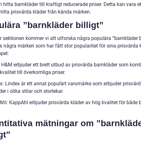
hitta barnkläder till kraftigt reducerade priser. Detta kan vara et
 hitta prisvärda kläder från kända märken.
lära ”barnkläder billigt”
r sektionen kommer vi att utforska några populära ”barnkläder bi
s några märken som har fått stor popularitet för sina prisvärda k
mpel:
 H&M erbjuder ett brett utbud av prisvärda barnkläder som kom
 kvalitet till överkomliga priser.
ex: Lindex är ett annat populärt varumärke som erbjuder prisvär
er i olika stilar och storlekar.
Ahl: KappAhl erbjuder prisvärda kläder av hög kvalitet för både 
ntitativa mätningar om ”barnkläd
gt”