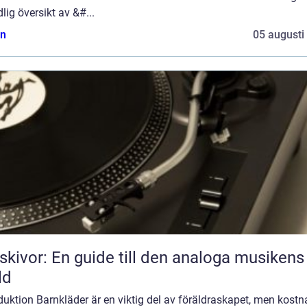
lig översikt av &#...
n
05 augusti
skivor: En guide till den analoga musikens
ld
duktion Barnkläder är en viktig del av föräldraskapet, men kost