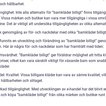
 och hållbarhet.
änglighet: Inte alla alternativ för ”barnkläder billigt” finns tillgäng
t. Vissa märken och butiker kan vara mer tillgängliga i vissa om
line. Det är viktigt att undersöka tillgängligheten av olika alternat
sk genomgång av för- och nackdelar med olika ”barnkläder billigt
funnits en utveckling och förändring av ”barnkläder billigt” gen
n. Här är några för- och nackdelar som har framträtt med tiden:
Prisvärdhet: ”Barnkläder billigt” ger föräldrar möjlighet att hitta klä
priser, vilket kan vara särskilt viktigt för växande barn som snab
kläder.
el: Kvalitet: Vissa billigare kläder kan vara av sämre kvalitet, vi
hållbarheten och slitaget.
Ökad tillgänglighet: Med utvecklingen av e-handel har det blivit e
a och köpa ”barnkläder billigt” från olika märken och butiker runt