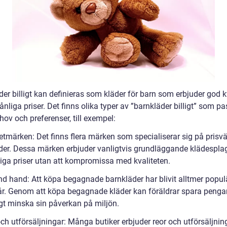
er billigt kan definieras som kläder för barn som erbjuder god k
månliga priser. Det finns olika typer av ”barnkläder billigt” som p
hov och preferenser, till exempel:
etmärken: Det finns flera märken som specialiserar sig på prisv
der. Dessa märken erbjuder vanligtvis grundläggande klädesplagg
iga priser utan att kompromissa med kvaliteten.
nd hand: Att köpa begagnade barnkläder har blivit alltmer popul
år. Genom att köpa begagnade kläder kan föräldrar spara penga
gt minska sin påverkan på miljön.
ch utförsäljningar: Många butiker erbjuder reor och utförsäljnin