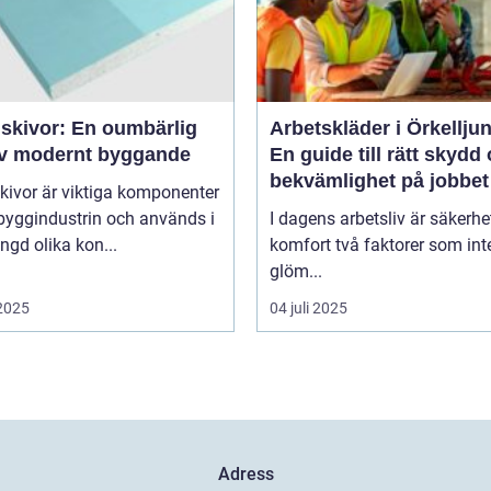
skivor: En oumbärlig
Arbetskläder i Örkellju
av modernt byggande
En guide till rätt skydd
bekvämlighet på jobbet
kivor är viktiga komponenter
byggindustrin och används i
I dagens arbetsliv är säkerhe
gd olika kon...
komfort två faktorer som int
glöm...
 2025
04 juli 2025
Adress