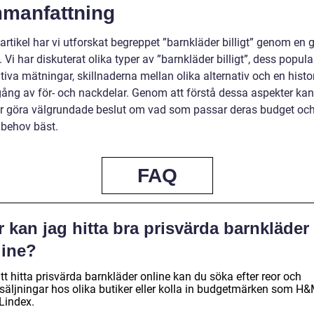
manfattning
artikel har vi utforskat begreppet ”barnkläder billigt” genom en 
. Vi har diskuterat olika typer av ”barnkläder billigt”, dess popular
tiva mätningar, skillnaderna mellan olika alternativ och en histo
ng av för- och nackdelar. Genom att förstå dessa aspekter kan
ar göra välgrundade beslut om vad som passar deras budget oc
 behov bäst.
FAQ
 kan jag hitta bra prisvärda barnkläder
line?
tt hitta prisvärda barnkläder online kan du söka efter reor och
rsäljningar hos olika butiker eller kolla in budgetmärken som H
 Lindex.