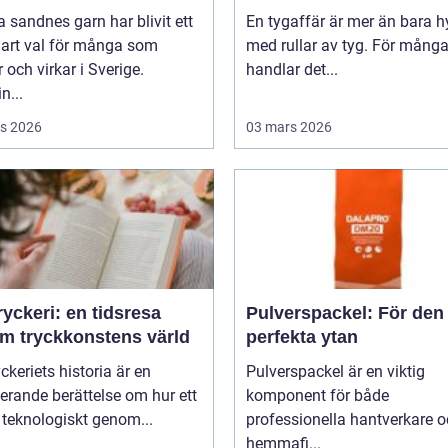
 sandnes garn har blivit ett
En tygaffär är mer än bara hy
lart val för många som
med rullar av tyg. För mång
r och virkar i Sverige.
handlar det...
n...
s 2026
03 mars 2026
yckeri: en tidsresa
Pulverspackel: För den
m tryckkonstens värld
perfekta ytan
ckeriets historia är en
Pulverspackel är en viktig
erande berättelse om hur ett
komponent för både
 teknologiskt genom...
professionella hantverkare 
hemmafi...