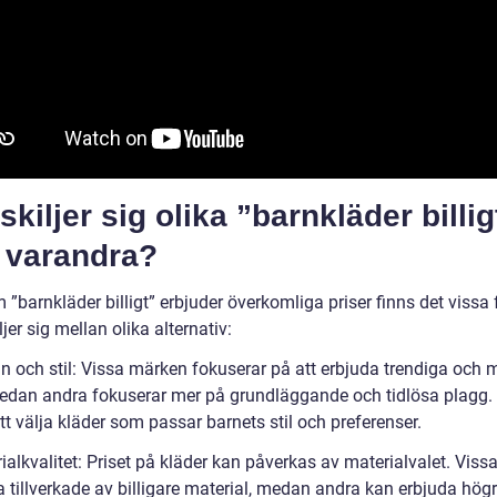
skiljer sig olika ”barnkläder billig
n varandra?
”barnkläder billigt” erbjuder överkomliga priser finns det vissa 
jer sig mellan olika alternativ:
gn och stil: Vissa märken fokuserar på att erbjuda trendiga och
 medan andra fokuserar mer på grundläggande och tidlösa plagg. 
att välja kläder som passar barnets stil och preferenser.
ialkvalitet: Priset på kläder kan påverkas av materialvalet. Viss
a tillverkade av billigare material, medan andra kan erbjuda hög