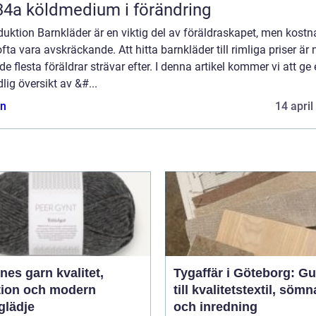
R134a köldmedium i förändring
duktion Barnkläder är en viktig del av föräldraskapet, men kost
fta vara avskräckande. Att hitta barnkläder till rimliga priser är
e flesta föräldrar strävar efter. I denna artikel kommer vi att ge
lig översikt av &#...
n
14 april
 garn kvalitet,
Tygaffär i Göteborg: Gu
ition och modern
till kvalitetstextil, söm
glädje
och inredning