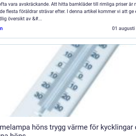
fta vara avskräckande. Att hitta barnkläder till rimliga priser är
e flesta föräldrar strävar efter. I denna artikel kommer vi att ge
lig översikt av &#...
n
01 augusti
pa höns trygg värme för kycklingar och