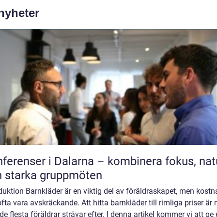
 nyheter
ferenser i Dalarna – kombinera fokus, nat
 starka gruppmöten
duktion Barnkläder är en viktig del av föräldraskapet, men kost
fta vara avskräckande. Att hitta barnkläder till rimliga priser är
e flesta föräldrar strävar efter. I denna artikel kommer vi att ge