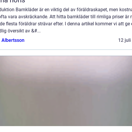
xna höns
duktion Barnkläder är en viktig del av föräldraskapet, men kost
fta vara avskräckande. Att hitta barnkläder till rimliga priser är
e flesta föräldrar strävar efter. I denna artikel kommer vi att ge
lig översikt av &#...
a Albertsson
12 jul