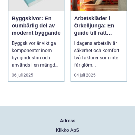
Byggskivor: En
Arbetskläder i
oumbärlig del av
Örkelljunga: En
modernt byggande
guide till rätt
skydd och
Byggskivor är viktiga
I dagens arbetsliv är
bekvämlighet på
komponenter inom
säkerhet och komfort
jobbet
byggindustrin och
två faktorer som inte
används i en mängd
får glöm...
olika kon...
06 juli 2025
04 juli 2025
Adress