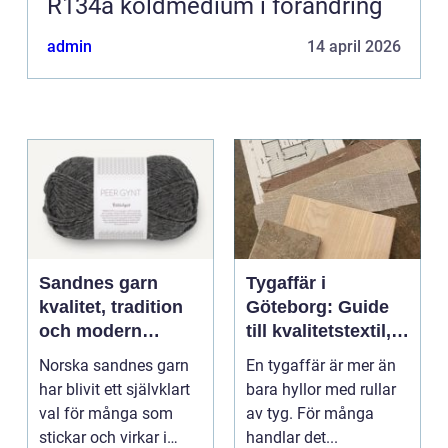
R134a köldmedium i förändring
admin
14 april 2026
Sandnes garn
Tygaffär i
kvalitet, tradition
Göteborg: Guide
och modern
till kvalitetstextil,
stickglädje
sömnad och
Norska sandnes garn
En tygaffär är mer än
inredning
har blivit ett självklart
bara hyllor med rullar
val för många som
av tyg. För många
stickar och virkar i
handlar det...