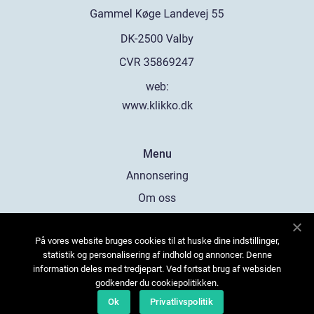
web:
www.klikko.dk
Menu
Annonsering
Om oss
Cookies
På vores website bruges cookies til at huske dine indstillinger,
Kontakta oss
statistik og personalisering af indhold og annoncer. Denne
Sitemap
information deles med tredjepart. Ved fortsat brug af websiden
godkender du cookiepolitikken.
Ok
Privatlivspolitik