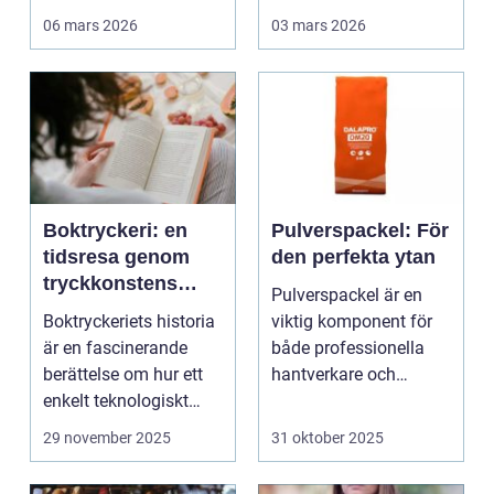
Sverige. Kombin...
06 mars 2026
03 mars 2026
Boktryckeri: en
Pulverspackel: För
tidsresa genom
den perfekta ytan
tryckkonstens
Pulverspackel är en
värld
Boktryckeriets historia
viktig komponent för
är en fascinerande
både professionella
berättelse om hur ett
hantverkare och
enkelt teknologiskt
hemmafi...
genom...
29 november 2025
31 oktober 2025