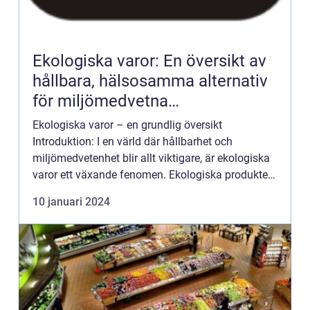
Ekologiska varor: En översikt av
hållbara, hälsosamma alternativ
för miljömedvetna
privatpersoner
Ekologiska varor – en grundlig översikt
Introduktion: I en värld där hållbarhet och
miljömedvetenhet blir allt viktigare, är ekologiska
varor ett växande fenomen. Ekologiska produkter
erbjuder privatpersoner ett hållbart och hälsosamt
10 januari 2024
alternati...