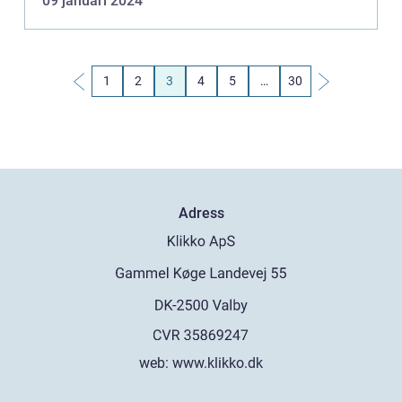
09 januari 2024
överväga miljöpåver...
1
2
3
4
5
…
30
Adress
web:
www.klikko.dk