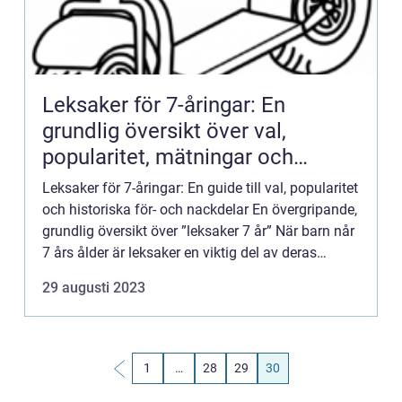
Leksaker för 7-åringar: En
grundlig översikt över val,
popularitet, mätningar och
historiska för- och nackdelar
Leksaker för 7-åringar: En guide till val, popularitet
och historiska för- och nackdelar En övergripande,
grundlig översikt över ”leksaker 7 år” När barn når
7 års ålder är leksaker en viktig del av deras
vardag. Leksakerna som väljs för ...
29 augusti 2023
1
…
28
29
30