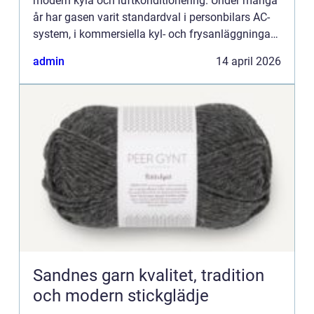
modern kyla och luftkonditionering. Under många
år har gasen varit standardval i personbilars AC-
system, i kommersiella kyl- och frysanläggningar
och inom läkemedelsindustrin. Samtidigt pågår
admin
14 april 2026
en snabb om...
Sandnes garn kvalitet, tradition
och modern stickglädje