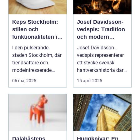
Keps Stockholm:
Josef Davidsson-
stilen och
vedspis: Tradition
funktionaliteten i
och modern
huvudstadens
kvalitet i harmoni
I den pulserande
Josef Davidsson-
accessoarvärld
staden Stockholm, där
vedspis representerar
trendsättare och
ett stycke svensk
modeintresserade
hantverkshistoria där
samsas om utrymme...
tradition mö...
06 maj 2025
15 april 2025
Dalahästens
Huggknivar: En