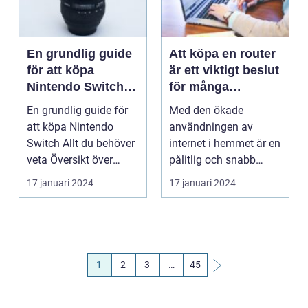
En grundlig guide
Att köpa en router
för att köpa
är ett viktigt beslut
Nintendo Switch
för många
Allt du behöver
privatpersoner
En grundlig guide för
Med den ökade
veta
idag
att köpa Nintendo
användningen av
Switch Allt du behöver
internet i hemmet är en
veta Översikt över
pålitlig och snabb
Nintendo Switch ...
internetanslutning
17 januari 2024
17 januari 2024
avgörand...
1
2
3
…
45