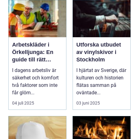
Arbetskläder i
Utforska utbudet
Örkelljunga: En
av vinylskivor i
guide till rätt
Stockholm
skydd och
I dagens arbetsliv är
I hjärtat av Sverige, där
bekvämlighet på
säkerhet och komfort
kulturen och historien
jobbet
två faktorer som inte
flätas samman på
får glöm...
oväntade...
04 juli 2025
03 juni 2025