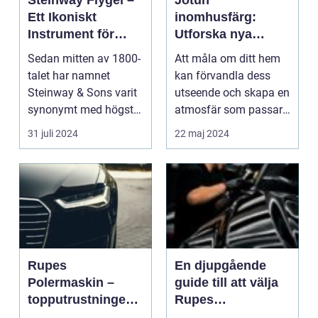
Steinway Flygel –
Jotun
Ett Ikoniskt
inomhusfärg:
Instrument för
Utforska nya
Musikkännare
kulörer och
Sedan mitten av 1800-
Att måla om ditt hem
koncept
talet har namnet
kan förvandla dess
Steinway & Sons varit
utseende och skapa en
synonymt med högsta
atmosfär som passar
kvalitet oc...
di...
31 juli 2024
22 maj 2024
Rupes
En djupgående
Polermaskin –
guide till att välja
topputrustningen
Rupes
för bilvård och
polermaskin