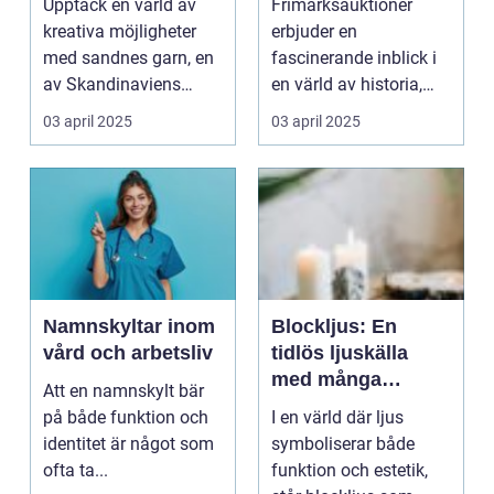
Upptäck en värld av
Frimärksauktioner
kreativa möjligheter
erbjuder en
med sandnes garn, en
fascinerande inblick i
av Skandinaviens
en värld av historia,
mest &...
konst och ekono...
03 april 2025
03 april 2025
Namnskyltar inom
Blockljus: En
vård och arbetsliv
tidlös ljuskälla
med många
Att en namnskylt bär
användningsområ
på både funktion och
I en värld där ljus
den
identitet är något som
symboliserar både
ofta ta...
funktion och estetik,