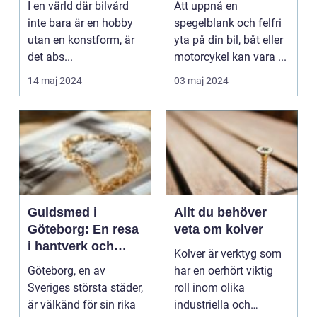
I en värld där bilvård
Att uppnå en
perfektion
inte bara är en hobby
spegelblank och felfri
utan en konstform, är
yta på din bil, båt eller
det abs...
motorcykel kan vara ...
14 maj 2024
03 maj 2024
Guldsmed i
Allt du behöver
Göteborg: En resa
veta om kolver
i hantverk och
Kolver är verktyg som
ädelmetaller
Göteborg, en av
har en oerhört viktig
Sveriges största städer,
roll inom olika
är välkänd för sin rika
industriella och