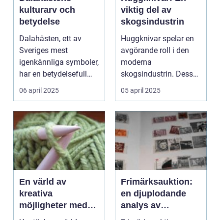
kulturarv och
viktig del av
betydelse
skogsindustrin
Dalahästen, ett av
Huggknivar spelar en
Sveriges mest
avgörande roll i den
igenkännliga symboler,
moderna
har en betydelsefull
skogsindustrin. Dessa
plats i lande...
verktyg är oumb&au...
06 april 2025
05 april 2025
En värld av
Frimärksauktion:
kreativa
en djuplodande
möjligheter med
analys av
garn
samlarmarknaden