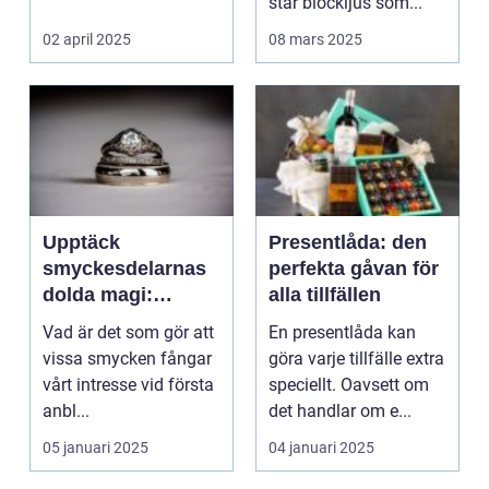
står blockljus som...
02 april 2025
08 mars 2025
Upptäck
Presentlåda: den
smyckesdelarnas
perfekta gåvan för
dolda magi:
alla tillfällen
Nyckeln till tidlösa
Vad är det som gör att
En presentlåda kan
smycken
vissa smycken fångar
göra varje tillfälle extra
vårt intresse vid första
speciellt. Oavsett om
anbl...
det handlar om e...
05 januari 2025
04 januari 2025