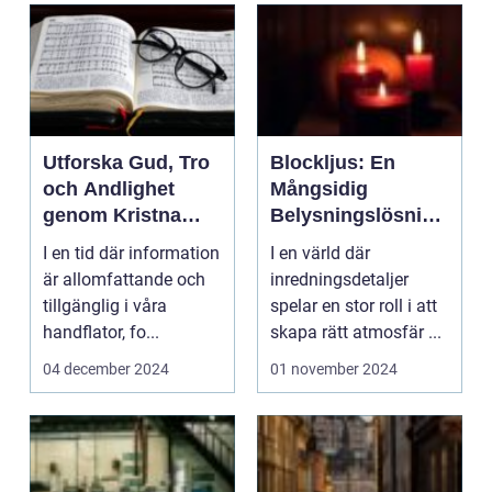
Utforska Gud, Tro
Blockljus: En
och Andlighet
Mångsidig
genom Kristna
Belysningslösning
Böcker
för Alla Tillfällen
I en tid där information
I en värld där
är allomfattande och
inredningsdetaljer
tillgänglig i våra
spelar en stor roll i att
handflator, fo...
skapa rätt atmosfär ...
04 december 2024
01 november 2024