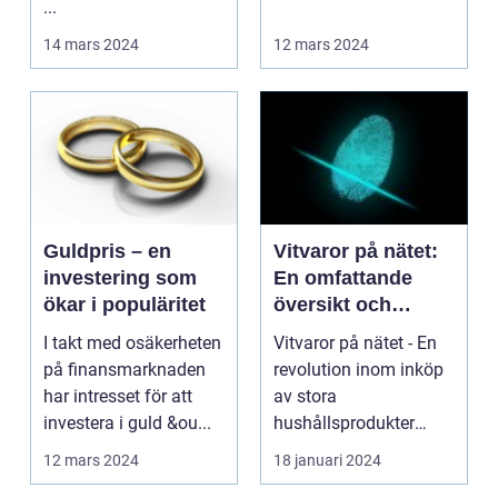
...
hantverksm&au...
14 mars 2024
12 mars 2024
Guldpris – en
Vitvaror på nätet:
investering som
En omfattande
ökar i populäritet
översikt och
analys
I takt med osäkerheten
Vitvaror på nätet - En
på finansmarknaden
revolution inom inköp
har intresset för att
av stora
investera i guld &ou...
hushållsprodukter
Introduktion: Vitvaror
12 mars 2024
18 januari 2024
utgö...