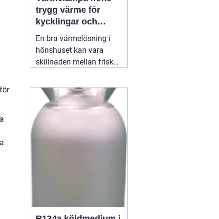
trygg värme för
kycklingar och
vuxna höns
En bra värmelösning i
hönshuset kan vara
skillnaden mellan friska,
växande kycklingar och
onödig stress eller
för
sjukdom. När
temperaturen faller, eller
pa
när nya kycklingar
kläcks, behöver de en
ra
stabil, säker och jämn
värmekälla. Där spelar
12 juli 2026
R134a köldmedium i