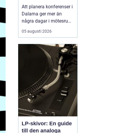
natur och starka
Att planera konferenser i
gruppmöten
Dalarna ger mer än
några dagar i mötesrum.
Många företag söker
05 augusti 2026
miljöer som stärker
gemenskap, kreativitet
och arbetsglädje, och
där är Dalarnas
kombination av kultur, ...
LP-skivor: En guide
till den analoga