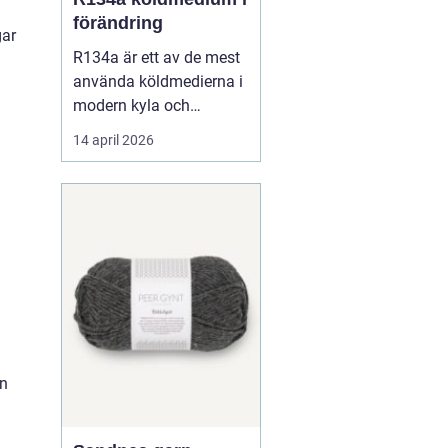
förändring
gar
R134a är ett av de mest
använda köldmedierna i
modern kyla och
luftkonditionering. Under
14 april 2026
många år har gasen
varit standardval i
personbilars AC-system,
i kommersiella kyl- och
frysanläggningar och
inom
läkemedelsindustrin.
Samtidigt pågår en
snabb om...
an