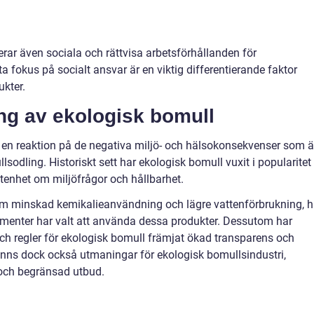
rar även sociala och rättvisa arbetsförhållanden för
a fokus på socialt ansvar är en viktig differentierande faktor
kter.
ng av ekologisk bomull
 en reaktion på de negativa miljö- och hälsokonsekvenser som ä
odling. Historiskt sett har ekologisk bomull vuxit i popularitet
enhet om miljöfrågor och hållbarhet.
m minskad kemikalieanvändning och lägre vattenförbrukning, h
onsumenter har valt att använda dessa produkter. Dessutom har
och regler för ekologisk bomull främjat ökad transparens och
finns dock också utmaningar för ekologisk bomullsindustri,
g och begränsad utbud.