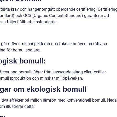
trikta krav och har genomgått oberoende certifiering. Certifierin
andard) och OCS (Organic Content Standard) garanterar att
ch följer hållbarhetsstandarder.
:
l går utöver miljöaspekterna och fokuserar även på rättvisa
ing för bomullsodlare.
ogisk bomull:
tervunna bomullsfibrer från kasserade plagg eller textilier.
omullsproduktion och minskar miljöpåverkan.
ngar om ekologisk bomull
sitiva effekter på miljön jämfört med konventionell bomull. Ned
m illustrerar detta: