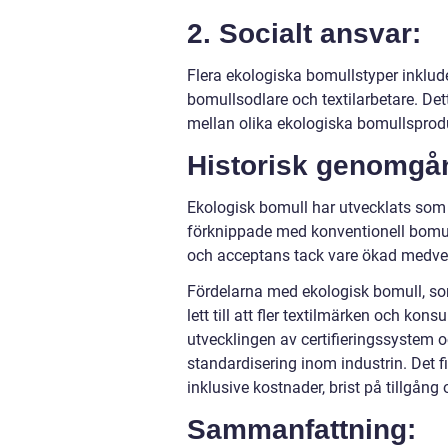
2. Socialt ansvar:
Flera ekologiska bomullstyper inklude
bomullsodlare och textilarbetare. Dett
mellan olika ekologiska bomullsprodu
Historisk genomgå
Ekologisk bomull har utvecklats som
förknippade med konventionell bomulls
och acceptans tack vare ökad medvet
Fördelarna med ekologisk bomull, so
lett till att fler textilmärken och k
utvecklingen av certifieringssystem 
standardisering inom industrin. Det 
inklusive kostnader, brist på tillgån
Sammanfattning: