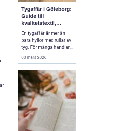
Tygaffär i Göteborg:
Guide till
kvalitetstextil,
sömnad och
En tygaffär är mer än
inredning
bara hyllor med rullar av
tyg. För många handlar
det om kreativitet,
03 mars 2026
r
hållbarhet och känslan
av att skapa något med
händerna. I Göteborg
finns en lång tradition av
ar
textil...