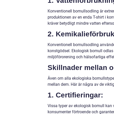
1. Vattenförbruknin
Konventionell bomullsodling är extrem
produktionen av en enda T-shirt i kon
kräver betydligt mindre vatten efters
2. Kemikalieförbru
Konventionell bomullsodling använ
konstgödsel. Ekologisk bomull odlas 
miljöförorening och hälsofarliga effek
Skillnader mellan 
Även om alla ekologiska bomullstyper
mellan dem. Här är några av de viktig
1. Certifieringar:
Vissa typer av ekologisk bomull kan va
konsumenter förtroende och garantera