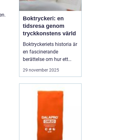
en.
Boktryckeri: en
tidsresa genom
tryckkonstens värld
Boktryckeriets historia är
en fascinerande
berättelse om hur ett
enkelt teknologiskt
29 november 2025
genombrott har
förändrat världen. Från
Gutenberg till dagens
automatiserade
tryckpressar har
boktryckeri varit centrum
för mä...