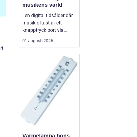
musikens värld
I en digital tidsålder där
musik oftast är ett
knapptryck bort via
streamingtjänster, finns
01 augusti 2026
det ännu de som väljer
rt
den analoga charmen
hos LP skivor. Dessa
skivor erbjuder mer än
bara musik; de ger en
taktil och au...
Värmelampa höns