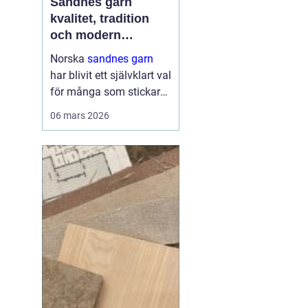
Sandnes garn
kvalitet, tradition
och modern
stickglädje
Norska
sandnes garn
har blivit ett självklart val
för många som stickar
och virkar i Sverige.
06 mars 2026
Kombinationen av
genomtänkta fibrer,
hållbara kvaliteter och
moderna färger gör att
g...