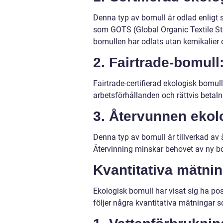
Denna typ av bomull är odlad enligt s
som GOTS (Global Organic Textile St
bomullen har odlats utan kemikalier o
2. Fairtrade-bomull
Fairtrade-certifierad ekologisk bomul
arbetsförhållanden och rättvis betaln
3. Återvunnen ekol
Denna typ av bomull är tillverkad av å
Återvinning minskar behovet av ny b
Kvantitativa mätni
Ekologisk bomull har visat sig ha po
följer några kvantitativa mätningar so