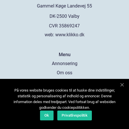
web:
www.klikko.dk
Menu
Annonsering
Om oss
Cookies
På vores website bruges cookies til at huske dine indstillinger,
Kontakta oss
statistik og personalisering af indhold og annoncer. Denne
Sitemap
information deles med tredjepart. Ved fortsat brug af websiden
godkender du cookiepolitikken.
Ok
Privatlivspolitik