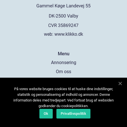
web:
www.klikko.dk
Menu
Annonsering
Om oss
Cookies
På vores website bruges cookies til at huske dine indstillinger,
Kontakta oss
statistik og personalisering af indhold og annoncer. Denne
Sitemap
information deles med tredjepart. Ved fortsat brug af websiden
godkender du cookiepolitikken.
Ok
Privatlivspolitik